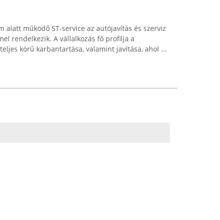
ám alatt működő ST-service az autójavítás és szerviz
l rendelkezik. A vállalkozás fő profilja a
eljes körű karbantartása, valamint javítása, ahol ...