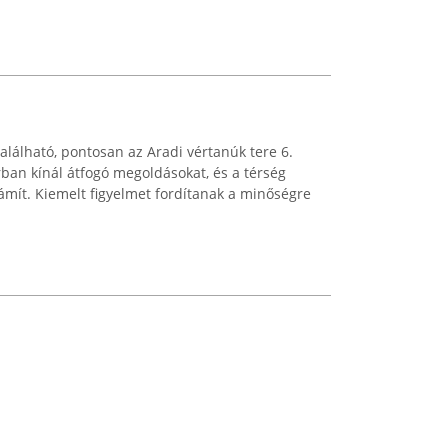
alálható, pontosan az Aradi vértanúk tere 6.
rban kínál átfogó megoldásokat, és a térség
zámít. Kiemelt figyelmet fordítanak a minőségre