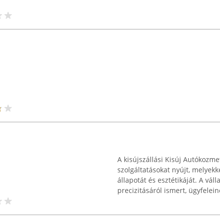
A kisújszállási Kisúj Autókozme
szolgáltatásokat nyújt, melyekk
állapotát és esztétikáját. A vá
precizitásáról ismert, ügyfeleine