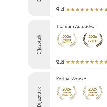
9.4
Titanium Autoudvar
Díjazottak
9.8
Kézi Autómosó
Díjazottak