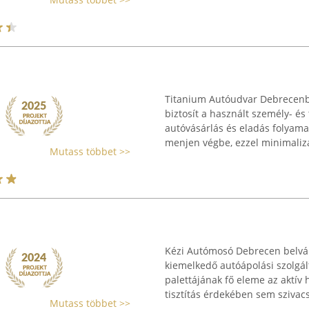
Titanium Autóudvar Debrecenb
biztosít a használt személy- és
autóvásárlás és eladás folyam
menjen végbe, ezzel minimalizál
Mutass többet >>
Kézi Autómosó Debrecen belvá
kiemelkedő autóápolási szolgált
palettájának fő eleme az aktív
tisztítás érdekében sem szivacso
Mutass többet >>