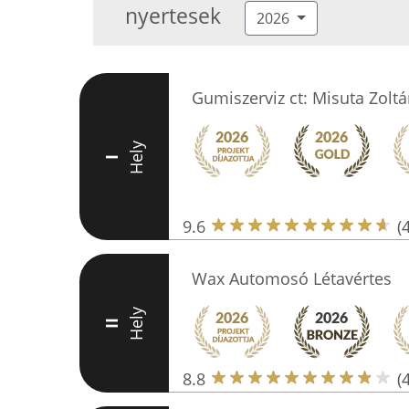
nyertesek
2026
Gumiszerviz ct: Misuta Zoltá
Hely
I
9.6
(
Wax Automosó Létavértes
Hely
II
8.8
(