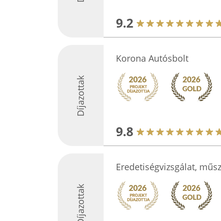
9.2
Korona Autósbolt
Díjazottak
9.8
Eredetiségvizsgálat, műs
Díjazottak