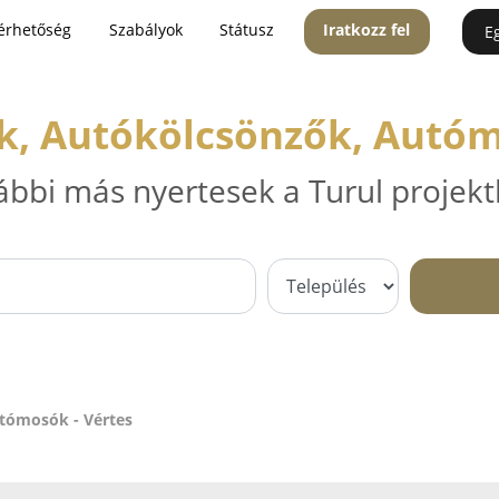
érhetőség
Szabályok
Státusz
Iratkozz fel
E
k, Autókölcsönzők, Autóm
ábbi más nyertesek a Turul projekt
tómosók - Vértes