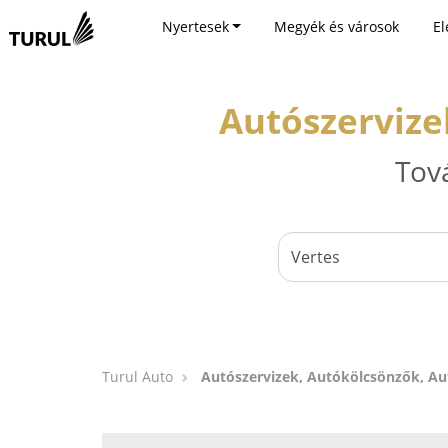
Nyertesek
Megyék és városok
El
Autószervize
Tov
Turul Auto
Autószervizek, Autókölcsönzők, Au