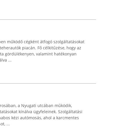
en működő cégként átfogó szolgáltatásokat
 teherautók piacán. Fő célkitűzése, hogy az
ata gördülékenyen, valamint hatékonyan
va ...
rosában, a Nyugati utcában működik,
atásokat kínálva ügyfeleinek. Szolgáltatási
 habos kézi autómosás, ahol a karcmentes
t, ...