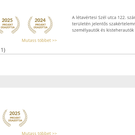
A létavértesi Szél utca 122. sz
területén jelentős szakértelemme
személyautók és kisteherautók t
Mutass többet >>
11)
Mutass többet >>