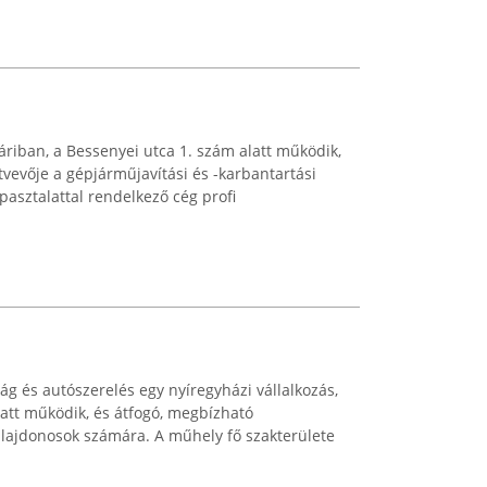
váriban, a Bessenyei utca 1. szám alatt működik,
tvevője a gépjárműjavítási és -karbantartási
pasztalattal rendelkező cég profi
g és autószerelés egy nyíregyházi vállalkozás,
att működik, és átfogó, megbízható
tulajdonosok számára. A műhely fő szakterülete