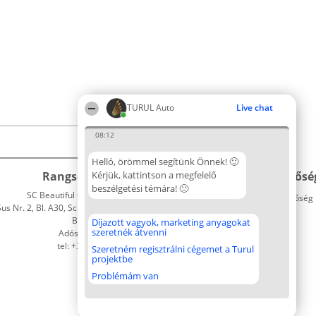
TURUL Auto
Live chat
08:12
Helló, örömmel segítünk Önnek! 🙂
Rangsorszervező
Kérjük, kattintson a megfelelő
Népszavazás
Elérhetősé
beszélgetési témára! 🙂
SC Beautiful Company S.R.L.
Nyertesek
Elérhetőség
 Nr. 2, Bl. A30, Sc. A, Et. 4, Ap. 13
Az összes
Bukarest 53-238
díjazottak
Díjazott vagyok, marketing anyagokat
szeretnék átvenni
Adószám 36737675
listája
tel: +363 033 425 71
Szabályok
Szeretném regisztrálni cégemet a Turul
projektbe
Státusz
Polityka
Problémám van
Prywatności