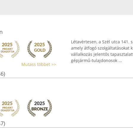
n
Létavértesen, a Szél utca 141.
amely átfogó szolgáltatásokat k
vállalkozás jelentős tapasztala
gépjármű-tulajdonosok ...
Mutass többet >>
46)
47)