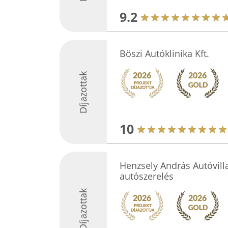
9.2
Böszi Autóklinika Kft.
Díjazottak
10
Henzsely András Autóvil
autószerelés
Díjazottak