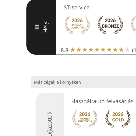
ST-service
Hely
III
8.8
(
Más cégek a környéken
Használtautó felvásárlás
Díjazottak