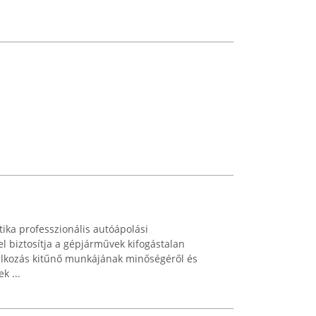
tika professzionális autóápolási
el biztosítja a gépjárművek kifogástalan
llalkozás kitűnő munkájának minőségéről és
k ...