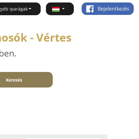
Bejelentkezés
gyéb iparágak
osók - Vértes
ben.
Keresés