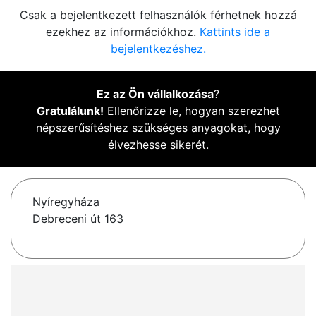
Csak a bejelentkezett felhasználók férhetnek hozzá
ezekhez az információkhoz.
Kattints ide a
bejelentkezéshez.
Ez az Ön vállalkozása
?
Gratulálunk!
Ellenőrizze le, hogyan szerezhet
népszerűsítéshez szükséges anyagokat, hogy
élvezhesse sikerét.
Nyíregyháza
Debreceni út 163