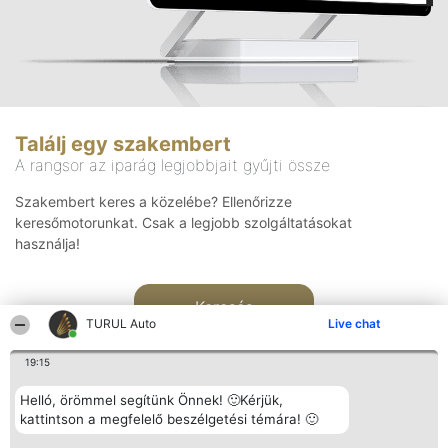
Találj egy szakembert
A rangsor az iparág legjobbjait gyűjti össze
Szakembert keres a közelébe? Ellenőrizze
keresőmotorunkat. Csak a legjobb szolgáltatásokat
használja!
Keresés
TURUL Auto
Live chat
19:15
Helló, örömmel segítünk Önnek! 🙂Kérjük,
kattintson a megfelelő beszélgetési témára! 🙂