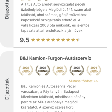
Díjazottak
A Titus Autó Eredetiségvizsgálat péceli
üzlethelyisége a Maglódi út 141. szám alatt
található, ahol számos, gépjárművekhez
kapcsolódó szolgáltatás érhető el. A
vállalkozás 2003 óta működik, és jelentős
tapasztalattal rendelkezik a járművek ...
9.5
B&J Kamion-Furgon-Autószervíz
Díjazottak
Mutass többet >>
B&J Kamion és Autószerviz Pécel
városában, a Fáy tanyán, Budapest
közelében található, mindössze néhány
percre az M0-s autópálya maglódi
kijáratától. A szerviz széles körű