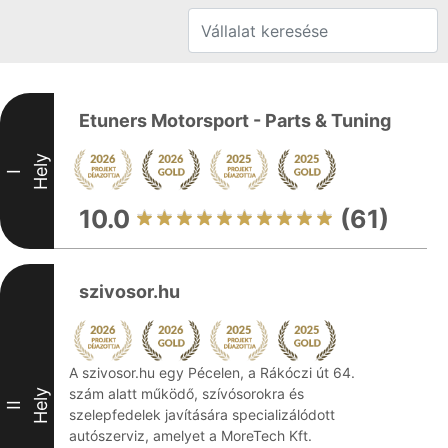
Etuners Motorsport - Parts & Tuning
Hely
I
10.0
(61)
szivosor.hu
A szivosor.hu egy Pécelen, a Rákóczi út 64.
szám alatt működő, szívósorokra és
Hely
II
szelepfedelek javítására specializálódott
autószerviz, amelyet a MoreTech Kft.