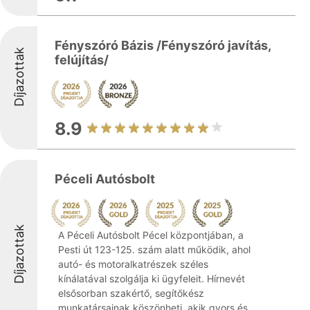
Fényszóró Bázis /Fényszóró javítás,
Díjazottak
felújítás/
8.9
Péceli Autósbolt
Díjazottak
A Péceli Autósbolt Pécel központjában, a
Pesti út 123-125. szám alatt működik, ahol
autó- és motoralkatrészek széles
kínálatával szolgálja ki ügyfeleit. Hírnevét
elsősorban szakértő, segítőkész
munkatársainak köszönheti, akik gyors és