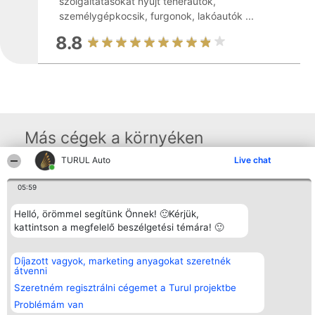
szolgáltatásokat nyújt teherautók,
személygépkocsik, furgonok, lakóautók ...
8.8
Más cégek a környéken
TURUL Auto
Live chat
Rangsorszervező
Népszavazás
Elérhetőség
05:59
SC Beautiful Company S.R.L.
Nyertesek
Elérhetőség
Bulevardul Aleea Timișul De
Az összes
Helló, örömmel segítünk Önnek! 🙂Kérjük,
Sus Nr. 2, Bl. A30, Sc. A, Et.
díjazottak
kattintson a megfelelő beszélgetési témára! 🙂
4, Ap. 13
listája
Bukarest 53-238
Szabályok
Adószám 36737675
Státusz
tel: +363 033 425 71
Polityka
Díjazott vagyok, marketing anyagokat szeretnék
Prywatności
átvenni
Szeretném regisztrálni cégemet a Turul projektbe
Problémám van