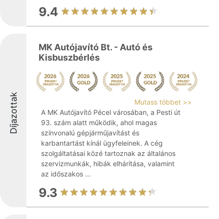
9.4
MK Autójavító Bt. - Autó és
Kisbuszbérlés
Díjazottak
Mutass többet >>
A MK Autójavító Pécel városában, a Pesti út
93. szám alatt működik, ahol magas
színvonalú gépjárműjavítást és
karbantartást kínál ügyfeleinek. A cég
szolgáltatásai közé tartoznak az általános
szervizmunkák, hibák elhárítása, valamint
az időszakos ...
9.3