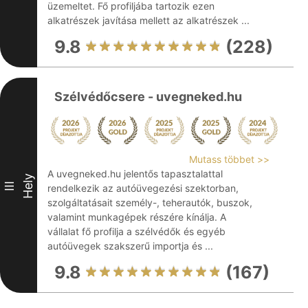
üzemeltet. Fő profiljába tartozik ezen
alkatrészek javítása mellett az alkatrészek ...
9.8
(228)
Szélvédőcsere - uvegneked.hu
Mutass többet >>
A uvegneked.hu jelentős tapasztalattal
Hely
III
rendelkezik az autóüvegezési szektorban,
szolgáltatásait személy-, teherautók, buszok,
valamint munkagépek részére kínálja. A
vállalat fő profilja a szélvédők és egyéb
autóüvegek szakszerű importja és ...
9.8
(167)