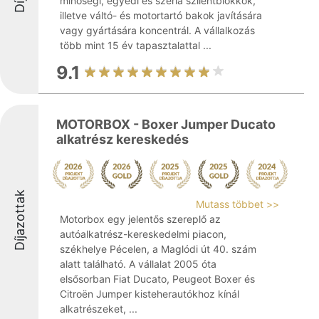
minőségi, egyedi és széria szilentblokkok,
illetve váltó- és motortartó bakok javítására
vagy gyártására koncentrál. A vállalkozás
több mint 15 év tapasztalattal ...
9.1
MOTORBOX - Boxer Jumper Ducato
alkatrész kereskedés
Díjazottak
Mutass többet >>
Motorbox egy jelentős szereplő az
autóalkatrész-kereskedelmi piacon,
székhelye Pécelen, a Maglódi út 40. szám
alatt található. A vállalat 2005 óta
elsősorban Fiat Ducato, Peugeot Boxer és
Citroën Jumper kisteherautókhoz kínál
alkatrészeket, ...