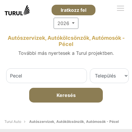
Iratkozz fel
2026
Autószervizek, Autókölcsönzők, Autómosók -
Pécel
További más nyertesek a Turul projektben.
Keresés
Turul Auto
Autószervizek, Autókölcsönzők, Autómosók - Pécel