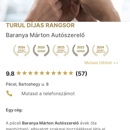
TURUL DÍJAS RANGSOR
Baranya Márton Autószerelő
Mutass többet >>
9.8
(57)
Pécel, Bartoshegy u. 8
Mutasd a telefonszámot
Egy cég:
A péceli
Baranya Márton Autószerelő
évek óta
megbízható, elhivatott szakmai hozzáállással látja el