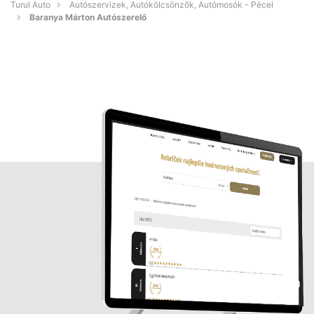
Turul Auto
Autószervizek, Autókölcsönzők, Autómosók - Pécel
Baranya Márton Autószerelő