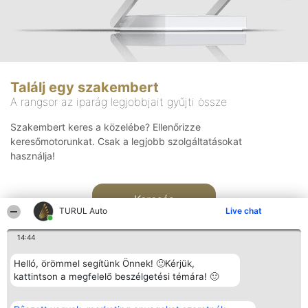
Találj egy szakembert
A rangsor az iparág legjobbjait gyűjti össze
Szakembert keres a közelébe? Ellenőrizze
keresőmotorunkat. Csak a legjobb szolgáltatásokat
használja!
Keresés
TURUL Auto
Live chat
14:44
Helló, örömmel segítünk Önnek! 🙂Kérjük,
kattintson a megfelelő beszélgetési témára! 🙂
Rangsorszervező
Népszavazás
Elérhetőség