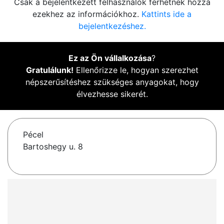
Csak a bejelentkezett felhasználók férhetnek hozzá
ezekhez az információkhoz.
Kattints ide a
bejelentkezéshez.
Ez az Ön vállalkozása
?
Gratulálunk!
Ellenőrizze le, hogyan szerezhet
népszerűsítéshez szükséges anyagokat, hogy
élvezhesse sikerét.
Pécel
Bartoshegy u. 8