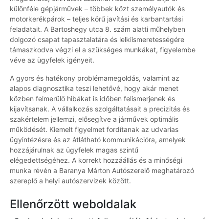
különféle gépjárművek – többek közt személyautók és
motorkerékpárok – teljes körű javítási és karbantartási
feladatait. A Bartoshegy utca 8. szám alatti műhelyben
dolgozó csapat tapasztalatára és lelkiismeretességére
támaszkodva végzi el a szükséges munkákat, figyelembe
véve az ügyfelek igényeit.
A gyors és hatékony problémamegoldás, valamint az
alapos diagnosztika teszi lehetővé, hogy akár menet
közben felmerülő hibákat is időben felismerjenek és
kijavítsanak. A vállalkozás szolgáltatásait a precizitás és
szakértelem jellemzi, elősegítve a járművek optimális
működését. Kiemelt figyelmet fordítanak az udvarias
ügyintézésre és az átlátható kommunikációra, amelyek
hozzájárulnak az ügyfelek magas szintű
elégedettségéhez. A korrekt hozzáállás és a minőségi
munka révén a Baranya Márton Autószerelő meghatározó
szereplő a helyi autószervizek között.
Ellenőrzött weboldalak