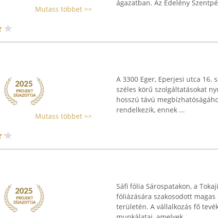
ágazatban. Az Edelény Szentpéte
Mutass többet >>
A 3300 Eger, Eperjesi utca 16. 
széles körű szolgáltatásokat n
hosszú távú megbízhatóságához
rendelkezik, ennek ...
Mutass többet >>
Sáfi fólia Sárospatakon, a Toka
fóliázására szakosodott magas 
területén. A vállalkozás fő tev
munkálatai, amelyek ...