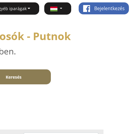
Bejelentkezés
gyéb iparágak
osók - Putnok
ben.
Keresés