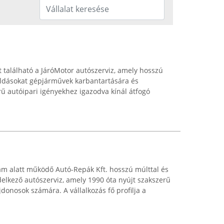
t található a JáróMotor autószerviz, amely hosszú
ldásokat gépjárművek karbantartására és
erű autóipari igényekhez igazodva kínál átfogó
ám alatt működő Autó-Repák Kft. hosszú múlttal és
delkező autószerviz, amely 1990 óta nyújt szakszerű
donosok számára. A vállalkozás fő profilja a