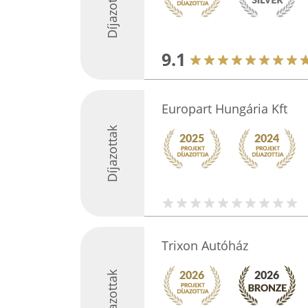
Díjazottak
9.1
Europart Hungária Kft
Díjazottak
Trixon Autóház
Díjazottak