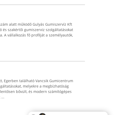
 szám alatt működő Gulyás Gumiszervíz Kft
ó és szakértői gumiszerviz szolgáltatásokat
 A vállalkozás fő profilját a személyautók,
att, Egerben található Vancsik Gumicentrum
lgáltatásokat, melyekre a megbízhatóság
elentősen bővült, és modern számítógépes
...