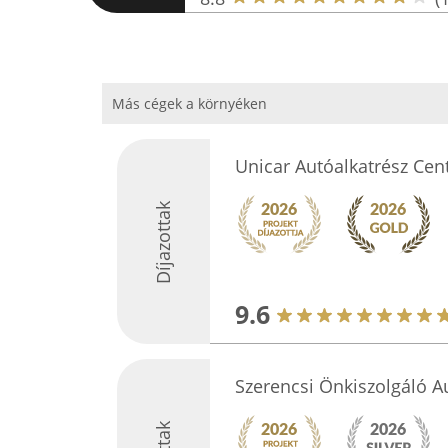
Más cégek a környéken
Unicar Autóalkatrész Ce
Díjazottak
9.6
Szerencsi Önkiszolgáló 