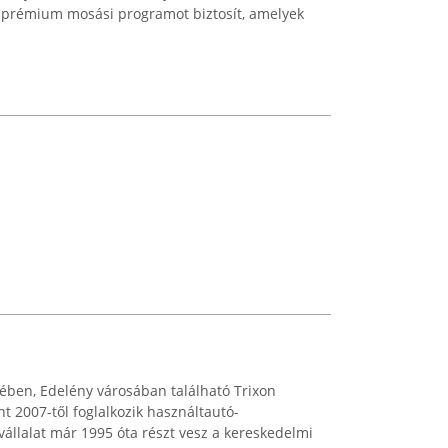
e prémium mosási programot biztosít, amelyek
ben, Edelény városában található Trixon
nt 2007-től foglalkozik használtautó-
llalat már 1995 óta részt vesz a kereskedelmi