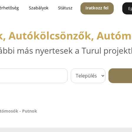
érhetőség
Szabályok
Státusz
Iratkozz fel
E
k, Autókölcsönzők, Autóm
ábbi más nyertesek a Turul projekt
utómosók - Putnok