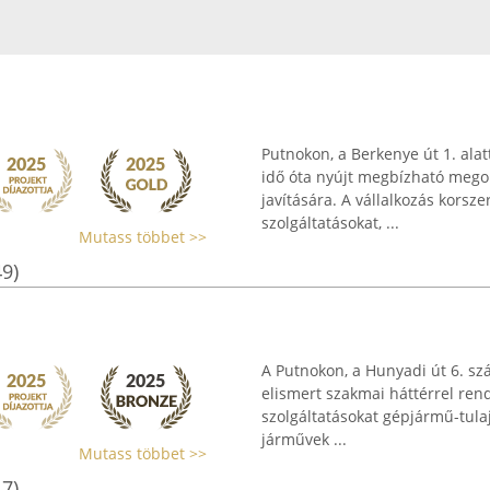
Putnokon, a Berkenye út 1. alat
idő óta nyújt megbízható mego
javítására. A vállalkozás korsz
szolgáltatásokat, ...
Mutass többet >>
49)
A Putnokon, a Hunyadi út 6. sz
elismert szakmai háttérrel ren
szolgáltatásokat gépjármű-tulaj
járművek ...
Mutass többet >>
17)