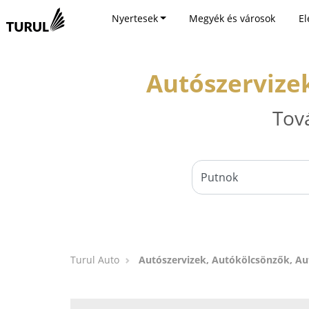
Nyertesek
Megyék és városok
El
Autószervize
Tov
Turul Auto
Autószervizek, Autókölcsönzők, A