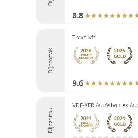
8.8
Trexa Kft.
Díjazottak
9.6
VDF-KER Autósbolt és Au
Díjazottak