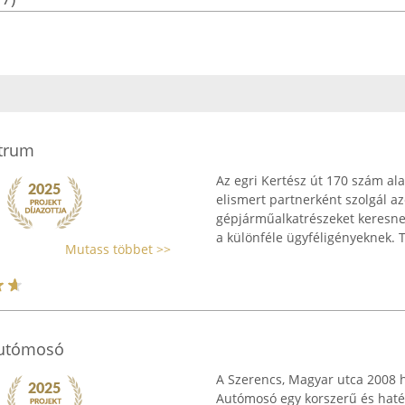
ntrum
Az egri Kertész út 170 szám a
elismert partnerként szolgál a
gépjárműalkatrészeket keresnek
a különféle ügyféligényeknek. T
Mutass többet >>
Autómosó
A Szerencs, Magyar utca 2008 h
Autómosó egy korszerű és haték