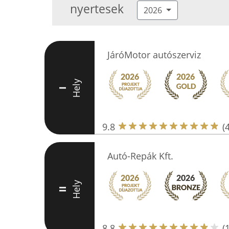
nyertesek
2026
JáróMotor autószerviz
Hely
I
9.8
(
Autó-Repák Kft.
Hely
II
8.8
(