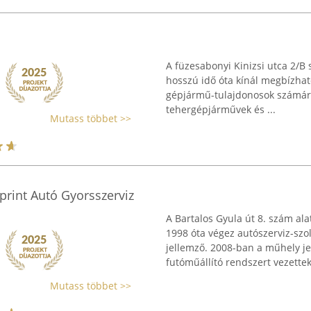
A füzesabonyi Kinizsi utca 2/B
hosszú idő óta kínál megbízhat
gépjármű-tulajdonosok számára.
tehergépjárművek és ...
Mutass többet >>
rint Autó Gyorsszerviz
A Bartalos Gyula út 8. szám al
1998 óta végez autószerviz-szo
jellemző. 2008-ban a műhely j
futóműállító rendszert vezettek 
Mutass többet >>