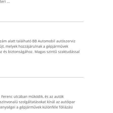
ri ...
szám alatt található BB Automobil autószerviz
yújt, melyek hozzájárulnak a gépjárművek
 és biztonságához. Magas szintű szaktudással
ji Ferenc utcában működik, és az autók
színvonalú szolgáltatásokat kínál az autóipar
ékenységei a gépjárművek különféle fóliázási