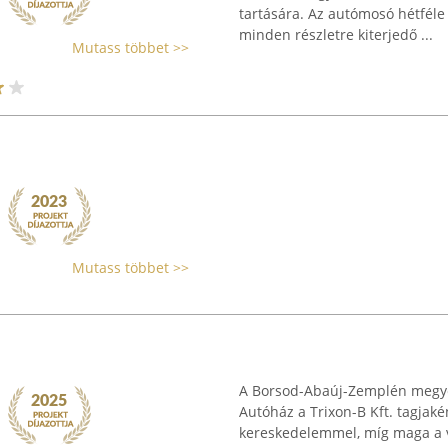
tartására. Az autómosó hétfél
minden részletre kiterjedő ...
Mutass többet >>
Mutass többet >>
A Borsod-Abaúj-Zemplén megyé
Autóház a Trixon-B Kft. tagjaké
kereskedelemmel, míg maga a vá