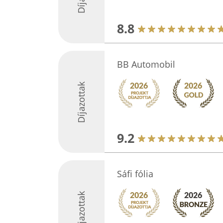
8.8
BB Automobil
Díjazottak
9.2
Sáfi fólia
Díjazottak