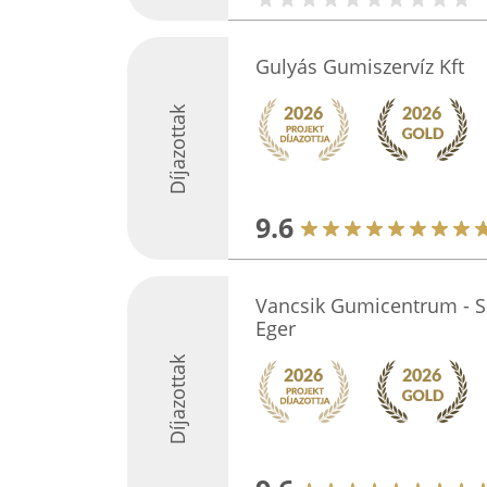
Gulyás Gumiszervíz Kft
Díjazottak
9.6
Vancsik Gumicentrum - Sp
Eger
Díjazottak