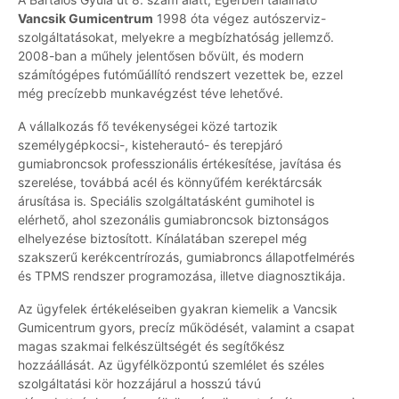
Vancsik Gumicentrum
1998 óta végez autószerviz-
szolgáltatásokat, melyekre a megbízhatóság jellemző.
2008-ban a műhely jelentősen bővült, és modern
számítógépes futóműállító rendszert vezettek be, ezzel
még precízebb munkavégzést téve lehetővé.
A vállalkozás fő tevékenységei közé tartozik
személygépkocsi-, kisteherautó- és terepjáró
gumiabroncsok professzionális értékesítése, javítása és
szerelése, továbbá acél és könnyűfém keréktárcsák
árusítása is. Speciális szolgáltatásként gumihotel is
elérhető, ahol szezonális gumiabroncsok biztonságos
elhelyezése biztosított. Kínálatában szerepel még
szakszerű kerékcentrírozás, gumiabroncs állapotfelmérés
és TPMS rendszer programozása, illetve diagnosztikája.
Az ügyfelek értékeléseiben gyakran kiemelik a Vancsik
Gumicentrum gyors, precíz működését, valamint a csapat
magas szakmai felkészültségét és segítőkész
hozzáállását. Az ügyfélközpontú szemlélet és széles
szolgáltatási kör hozzájárul a hosszú távú