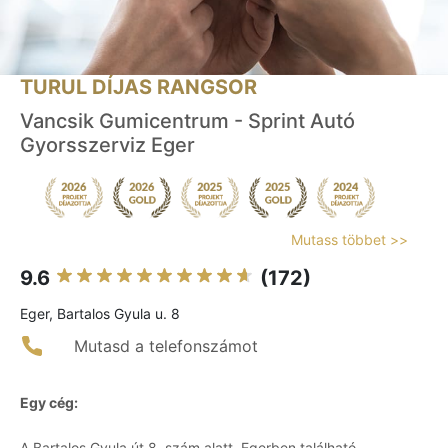
TURUL DÍJAS RANGSOR
Vancsik Gumicentrum - Sprint Autó
Gyorsszerviz Eger
Mutass többet >>
9.6
(172)
Eger, Bartalos Gyula u. 8
Mutasd a telefonszámot
Egy cég:
A Bartalos Gyula út 8. szám alatt, Egerben található