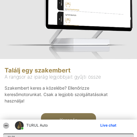
Találj egy szakembert
A rangsor az iparág legjobbjait gyűjti össze
Szakembert keres a közelébe? Ellenőrizze
keresőmotorunkat. Csak a legjobb szolgáltatásokat
használja!
Keresés
TURUL Auto
Live chat