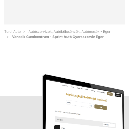
Turul Auto
Autószervizek, Autókölcsönzők, Autómosók - Eger
Vancsik Gumicentrum - Sprint Autó Gyorsszerviz Eger