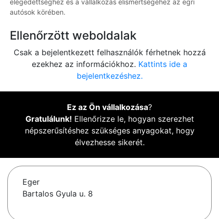
elégedettséghez és a vállalkozás elismertségéhez az egri
autósok körében.
Ellenőrzött weboldalak
Csak a bejelentkezett felhasználók férhetnek hozzá
ezekhez az információkhoz.
Kattints ide a
bejelentkezéshez.
Ez az Ön vállalkozása
?
Gratulálunk!
Ellenőrizze le, hogyan szerezhet
népszerűsítéshez szükséges anyagokat, hogy
élvezhesse sikerét.
Eger
Bartalos Gyula u. 8