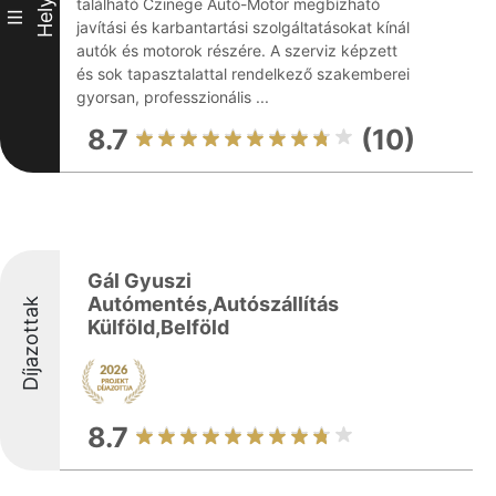
található Czinege Autó-Motor megbízható
Hely
III
javítási és karbantartási szolgáltatásokat kínál
autók és motorok részére. A szerviz képzett
és sok tapasztalattal rendelkező szakemberei
gyorsan, professzionális ...
8.7
(10)
Gál Gyuszi
Autómentés,Autószállítás
Díjazottak
Külföld,Belföld
8.7