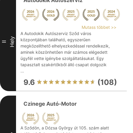
Autodokik Autószerviz
Mutass többet >>
A Autodokik Autószerviz Sződ város
Hely
központjában található, egyszerűen
II
megközelíthető elhelyezkedéssel rendelkezik,
aminek köszönhetően már számos elégedett
ügyfél vette igénybe szolgáltatásukat. Egy
tapasztalt szakértőkből álló csapat dolgozik
...
9.6
(108)
Czinege Autó-Motor
A Sződön, a Dózsa György út 105. szám alatt