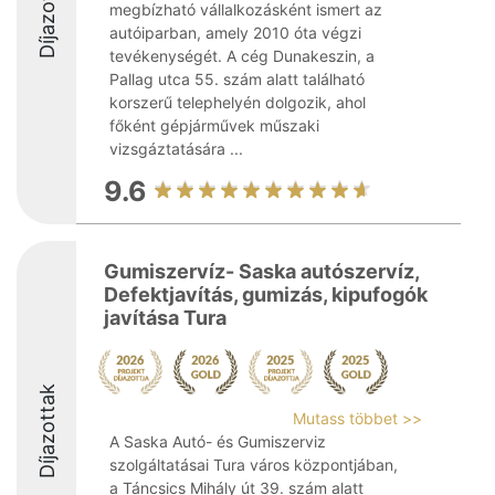
Díjazottak
megbízható vállalkozásként ismert az
autóiparban, amely 2010 óta végzi
tevékenységét. A cég Dunakeszin, a
Pallag utca 55. szám alatt található
korszerű telephelyén dolgozik, ahol
főként gépjárművek műszaki
vizsgáztatására ...
9.6
Gumiszervíz- Saska autószervíz,
Defektjavítás, gumizás, kipufogók
javítása Tura
Díjazottak
Mutass többet >>
A Saska Autó- és Gumiszerviz
szolgáltatásai Tura város központjában,
a Táncsics Mihály út 39. szám alatt