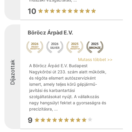
10
Böröcz Árpàd E.V.
Mutass többet >>
Díjazottak
A Böröcz Árpád E.V. Budapest
Nagykőrösi út 233. szám alatt működik,
és régóta elismert autószervizként
ismert, amely teljes körű gépjármű-
javítási és karbantartási
szolgáltatásokat nyújt. A vállalkozás
nagy hangsúlyt fektet a gyorsaságra és
precizitásra, ...
9