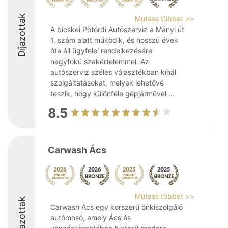
Díjazottak
Mutass többet >>
A bicskei Pötördi Autószerviz a Mányi út
1. szám alatt működik, és hosszú évek
óta áll ügyfelei rendelkezésére
nagyfokú szakértelemmel. Az
autószerviz széles választékban kínál
szolgáltatásokat, melyek lehetővé
teszik, hogy különféle gépjárművel ...
8.5
Carwash Ács
Mutass többet >>
Díjazottak
Carwash Ács egy korszerű önkiszolgáló
autómosó, amely Ács és