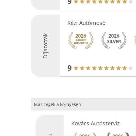
9
Kézi Autómosó
Díjazottak
9
Más cégek a környéken
Kovács Autószerviz