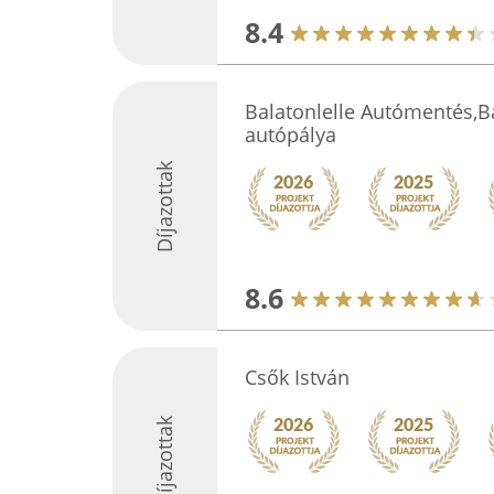
8.4
Balatonlelle Autómentés,
autópálya
Díjazottak
8.6
Csők István
Díjazottak