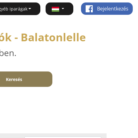
Bejelentkezés
gyéb iparágak
k - Balatonlelle
ben.
Keresés