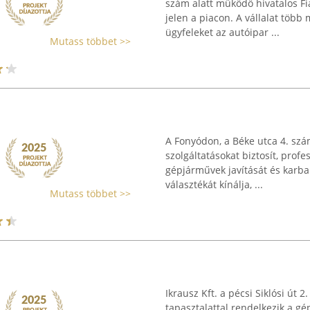
szám alatt működő hivatalos F
jelen a piacon. A vállalat több 
ügyfeleket az autóipar ...
Mutass többet >>
A Fonyódon, a Béke utca 4. szá
szolgáltatásokat biztosít, prof
gépjárművek javítását és karbant
választékát kínálja, ...
Mutass többet >>
Ikrausz Kft. a pécsi Siklósi út 2
tapasztalattal rendelkezik a gé