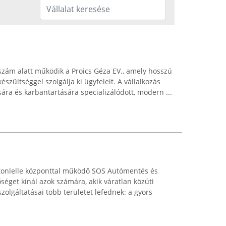
. szám alatt működik a Proics Géza EV., amely hosszú
szültséggel szolgálja ki ügyfeleit. A vállalkozás
sára és karbantartására specializálódott, modern ...
atonlelle központtal működő SOS Autómentés és
éget kínál azok számára, akik váratlan közúti
olgáltatásai több területet lefednek: a gyors