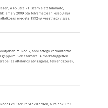
ésen, a Fő utca 71. szám alatt található,
ik, amely 2009 óta folyamatosan kiszolgálja
vállalkozás eredete 1992-ig vezethető vissza,
pontjában működik, ahol átfogó karbantartási
ínál gépjárművek számára. A márkafüggetlen
erepel az általános átvizsgálás, fékrendszerek,
kedés és Szerviz Szekszárdon, a Palánki út 1.