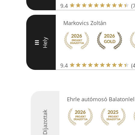
9.4
(
Markovics Zoltán
Hely
III
9.4
(
Ehrle autómosó Balatonlel
Díjazottak