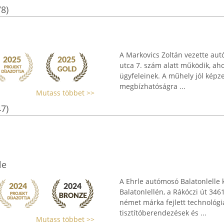
78)
A Markovics Zoltán vezette aut
utca 7. szám alatt működik, aho
ügyfeleinek. A műhely jól képze
megbízhatóságra ...
Mutass többet >>
47)
le
A Ehrle autómosó Balatonlelle
Balatonlellén, a Rákóczi út 34
német márka fejlett technológ
tisztítóberendezések és ...
Mutass többet >>