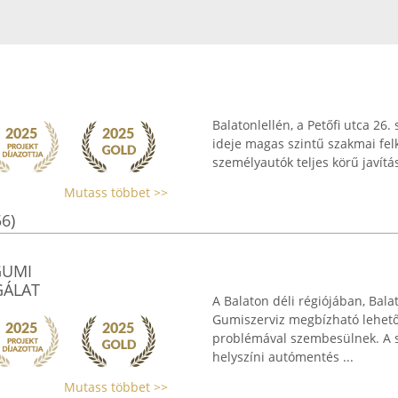
Balatonlellén, a Petőfi utca 26
ideje magas szintű szakmai felké
személyautók teljes körű javítá
Mutass többet >>
56)
GUMI
GÁLAT
A Balaton déli régiójában, Bal
Gumiszerviz megbízható lehetős
problémával szembesülnek. A sz
helyszíni autómentés ...
Mutass többet >>