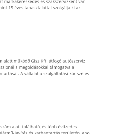
iat márkakereskedés és szakszervizként van
mint 15 éves tapasztalattal szolgálja ki az
m alatt működő Gisz Kft. átfogó autószerviz
esszionális megoldásokkal támogatva a
artását. A vállalat a szolgáltatási kör széles
. szám alatt található, és több évtizedes
pjármű-javítás és karbantartás területén, ahol