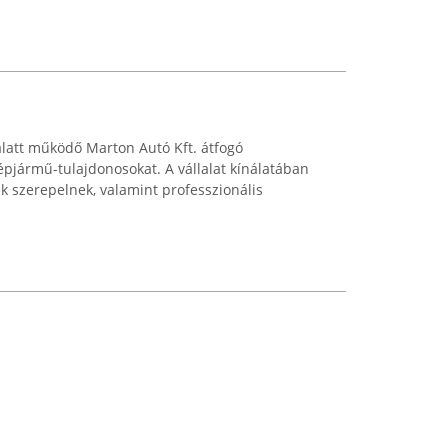
 alatt működő Marton Autó Kft. átfogó
épjármű-tulajdonosokat. A vállalat kínálatában
k szerepelnek, valamint professzionális