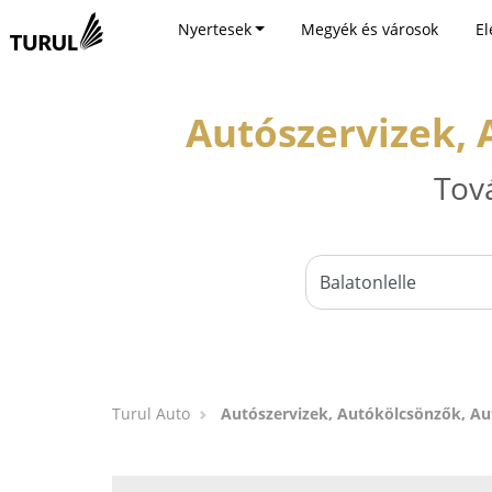
Nyertesek
Megyék és városok
El
Autószervizek, 
Tov
Turul Auto
Autószervizek, Autókölcsönzők, Au