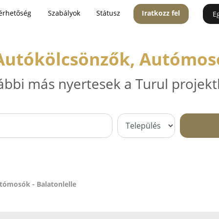
érhetőség
Szabályok
Státusz
Iratkozz fel
E
Autókölcsönzők, Autómosó
ábbi más nyertesek a Turul projekt
tómosók - Balatonlelle