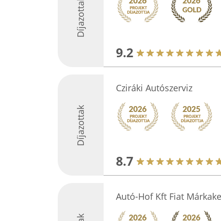
Díjazottak
9.2
Cziráki Autószerviz
Díjazottak
8.7
Autó-Hof Kft Fiat Márkake