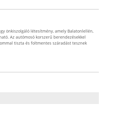
gy önkiszolgáló létesítmény, amely Balatonlellén,
álható. Az autómosó korszerű berendezésekkel
ommal tiszta és foltmentes száradást tesznek