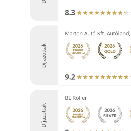
8.3
Marton Autó Kft. Autóland,
Díjazottak
9.2
BL Roller
Díjazottak