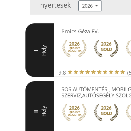
nyertesek
2026
Proics Géza EV.
Hely
I
9.8
(
SOS AUTÓMENTÉS , MOBIL
SZERVIZ,AUTÓSEGÉLY SZOL
Hely
II