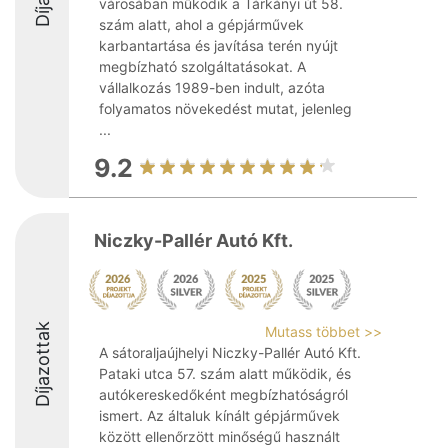
városában működik a Tárkányi út 58.
szám alatt, ahol a gépjárművek
karbantartása és javítása terén nyújt
megbízható szolgáltatásokat. A
vállalkozás 1989-ben indult, azóta
folyamatos növekedést mutat, jelenleg
...
9.2
Niczky-Pallér Autó Kft.
Díjazottak
Mutass többet >>
A sátoraljaújhelyi Niczky-Pallér Autó Kft.
Pataki utca 57. szám alatt működik, és
autókereskedőként megbízhatóságról
ismert. Az általuk kínált gépjárművek
között ellenőrzött minőségű használt