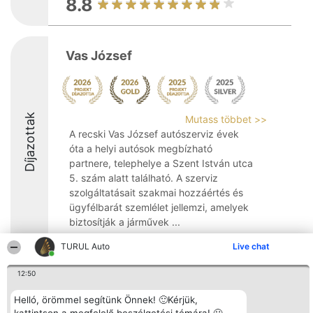
8.8
Vas József
Díjazottak
Mutass többet >>
A recski Vas József autószerviz évek
óta a helyi autósok megbízható
partnere, telephelye a Szent István utca
5. szám alatt található. A szerviz
szolgáltatásait szakmai hozzáértés és
ügyfélbarát szemlélet jellemzi, amelyek
biztosítják a járművek ...
9.5
TURUL Auto
Live chat
12:50
Rangsorszervező
Népszavazás
Elérhetőség
Helló, örömmel segítünk Önnek! 🙂Kérjük,
SC Beautiful Company S.R.L.
Nyertesek
Elérhetőség