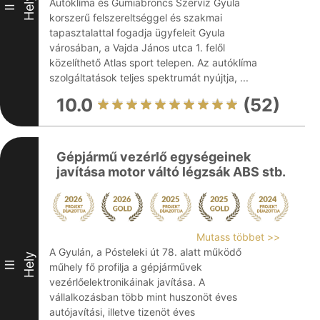
Hely
Autóklíma és Gumiabroncs Szervíz Gyula
II
korszerű felszereltséggel és szakmai
tapasztalattal fogadja ügyfeleit Gyula
városában, a Vajda János utca 1. felől
közelíthető Atlas sport telepen. Az autóklíma
szolgáltatások teljes spektrumát nyújtja, ...
10.0
(52)
Gépjármű vezérlő egységeinek
javítása motor váltó légzsák ABS stb.
Mutass többet >>
A Gyulán, a Pósteleki út 78. alatt működő
Hely
III
műhely fő profilja a gépjárművek
vezérlőelektronikáinak javítása. A
vállalkozásban több mint huszonöt éves
autójavítási, illetve tizenöt éves