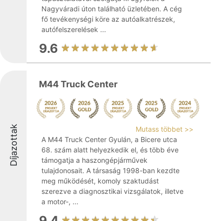
Nagyváradi úton található üzletében. A cég
fő tevékenységi köre az autóalkatrészek,
autófelszerelések ...
9.6
M44 Truck Center
Díjazottak
Mutass többet >>
A M44 Truck Center Gyulán, a Bicere utca
68. szám alatt helyezkedik el, és több éve
támogatja a haszongépjárművek
tulajdonosait. A társaság 1998-ban kezdte
meg működését, komoly szaktudást
szerezve a diagnosztikai vizsgálatok, illetve
a motor-, ...
9.4