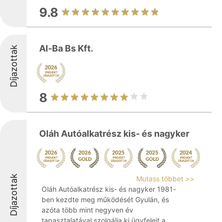
9.8
Al-Ba Bs Kft.
Díjazottak
8
Oláh Autóalkatrész kis- és nagyker
Díjazottak
Mutass többet >>
Oláh Autóalkatrész kis- és nagyker 1981-
ben kezdte meg működését Gyulán, és
azóta több mint negyven év
tapasztalatával szolgálja ki ügyfeleit a