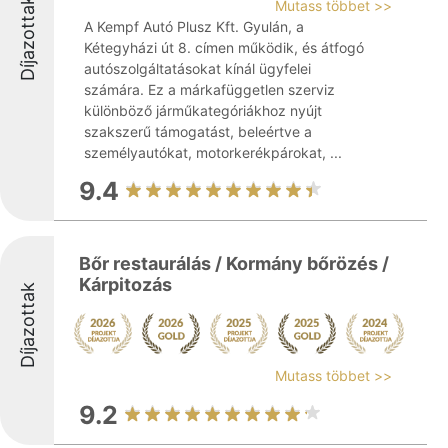
Díjazottak
Mutass többet >>
A Kempf Autó Plusz Kft. Gyulán, a
Kétegyházi út 8. címen működik, és átfogó
autószolgáltatásokat kínál ügyfelei
számára. Ez a márkafüggetlen szerviz
különböző járműkategóriákhoz nyújt
szakszerű támogatást, beleértve a
személyautókat, motorkerékpárokat, ...
9.4
Bőr restaurálás / Kormány bőrözés /
Kárpitozás
Díjazottak
Mutass többet >>
9.2