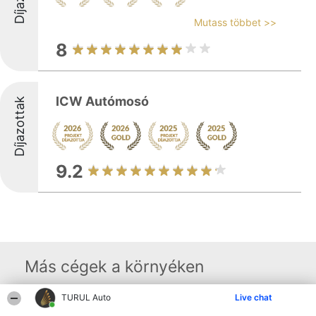
Mutass többet >>
8
ICW Autómosó
Díjazottak
9.2
Más cégek a környéken
TURUL Auto
Live chat
Rangsorszervező
Népszavazás
Elérhetőség