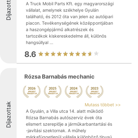
Díjazottak
A Truck Mobil Parts Kft. egy magyarországi
vállalat, amelynek székhelye Gyulán
található, és 2012 óta van jelen az autóipari
piacon. Tevékenységének középpontjában
a haszongépjármű alkatrészek és
tartozékok kiskereskedelme áll, különös
hangsúllyal ...
8.6
Rózsa Barnabás mechanic
Díjazottak
Mutass többet >>
A Gyulán, a Villa utca 14. alatt működő
Rózsa Barnabás autószerviz évek óta
elismert szereplője a járműkarbantartási és
-javítási szektornak. A műhely
márkafüggetlenül vállalja különböző típusú