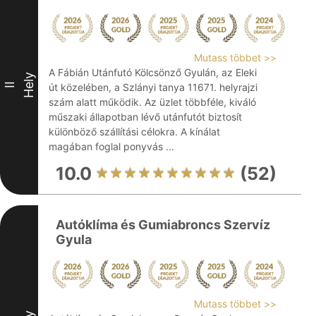
Mutass többet >>
A Fábián Utánfutó Kölcsönző Gyulán, az Eleki
Hely
II
út közelében, a Szlányi tanya 11671. helyrajzi
szám alatt működik. Az üzlet többféle, kiváló
műszaki állapotban lévő utánfutót biztosít
különböző szállítási célokra. A kínálat
magában foglal ponyvás ...
10.0
(52)
Autóklíma és Gumiabroncs Szervíz
Gyula
Mutass többet >>