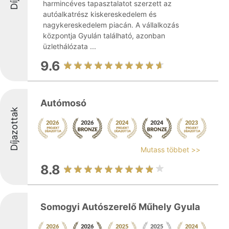
harmincéves tapasztalatot szerzett az
autóalkatrész kiskereskedelem és
nagykereskedelem piacán. A vállalkozás
központja Gyulán található, azonban
üzlethálózata ...
9.6
Autómosó
Díjazottak
Mutass többet >>
8.8
Somogyi Autószerelő Műhely Gyula