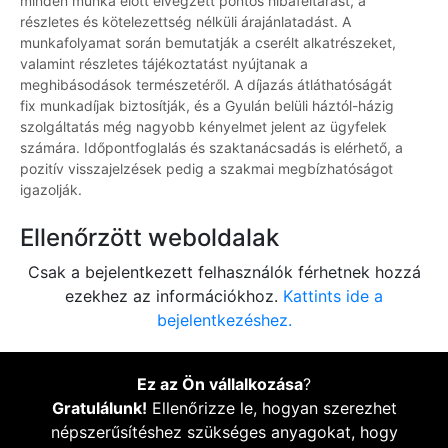
minden munka előtt elvégzett pontos hibafeltárást, a
részletes és kötelezettség nélküli árajánlatadást. A
munkafolyamat során bemutatják a cserélt alkatrészeket,
valamint részletes tájékoztatást nyújtanak a
meghibásodások természetéről. A díjazás átláthatóságát
fix munkadíjak biztosítják, és a Gyulán belüli háztól-házig
szolgáltatás még nagyobb kényelmet jelent az ügyfelek
számára. Időpontfoglalás és szaktanácsadás is elérhető, a
pozitív visszajelzések pedig a szakmai megbízhatóságot
igazolják.
Ellenőrzött weboldalak
Csak a bejelentkezett felhasználók férhetnek hozzá
ezekhez az információkhoz.
Kattints ide a
bejelentkezéshez.
Ez az Ön vállalkozása
?
Gratulálunk!
Ellenőrizze le, hogyan szerezhet
népszerűsítéshez szükséges anyagokat, hogy