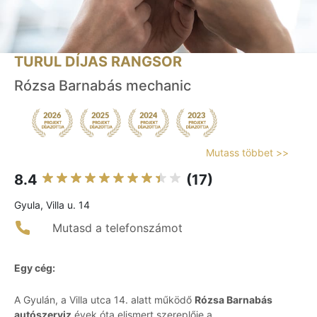
TURUL DÍJAS RANGSOR
Rózsa Barnabás mechanic
Mutass többet >>
8.4
(17)
Gyula, Villa u. 14
Mutasd a telefonszámot
Egy cég:
A Gyulán, a Villa utca 14. alatt működő
Rózsa Barnabás
autószerviz
évek óta elismert szereplője a