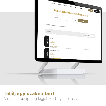
Találj egy szakembert
A rangsor az iparág legjobbjait gyűjti össze