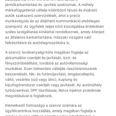
járműkarbantartási és -javítási szektornak. A műhely
márkafüggetlenül vállalja különböző típusú és évjáratú
autók szakszerű szervizelését, ahol a precíz
munkavégzés és az átlátható kommunikáció elsődleges
szempont. Az ügyfelek teljes körű kiszolgálása érdekében
széles szolgáltatási kínálattal rendelkeznek, amely kiterjed
az általános karbantartásra, műszaki vizsgára való
felkészítésre és autódiagnosztikára is.
A szerviz tevékenységi köre magában foglalja az
akkumulátor cseréjét és javítását, izzó- és
fényszóróbeállítást, továbbá az autóvillamossági
munkákat. Ezen túlmenően vállalják riasztórendszerek
beszerelését, fék- és futóműjavítást, lengéscsillapító,
váltó, vezérlés (szíj vagy lánc), kuplung és
kipufogórendszer cseréjét vagy javítását. Az autóműhely
turbócserével, DPF tisztítással, illetve injektor problémák
megoldásával is foglalkozik.
Kiemelkedő fontosságú a szerviz számára az
ügyfélcentrikus hozzáállás, amely magában foglalja a