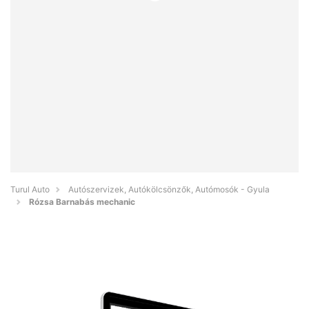
Turul Auto
Autószervizek, Autókölcsönzők, Autómosók - Gyula
Rózsa Barnabás mechanic