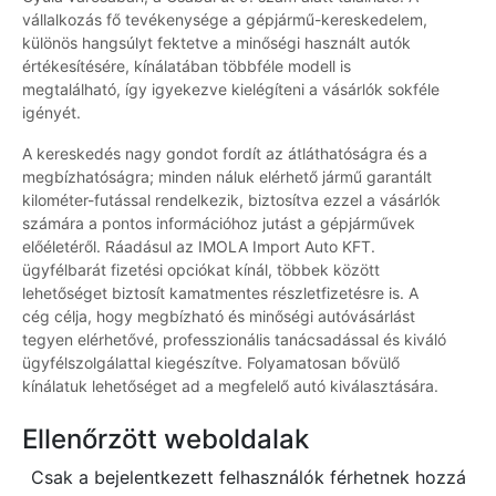
vállalkozás fő tevékenysége a gépjármű-kereskedelem,
különös hangsúlyt fektetve a minőségi használt autók
értékesítésére, kínálatában többféle modell is
megtalálható, így igyekezve kielégíteni a vásárlók sokféle
igényét.
A kereskedés nagy gondot fordít az átláthatóságra és a
megbízhatóságra; minden náluk elérhető jármű garantált
kilométer-futással rendelkezik, biztosítva ezzel a vásárlók
számára a pontos információhoz jutást a gépjárművek
előéletéről. Ráadásul az IMOLA Import Auto KFT.
ügyfélbarát fizetési opciókat kínál, többek között
lehetőséget biztosít kamatmentes részletfizetésre is. A
cég célja, hogy megbízható és minőségi autóvásárlást
tegyen elérhetővé, professzionális tanácsadással és kiváló
ügyfélszolgálattal kiegészítve. Folyamatosan bővülő
kínálatuk lehetőséget ad a megfelelő autó kiválasztására.
Ellenőrzött weboldalak
Csak a bejelentkezett felhasználók férhetnek hozzá