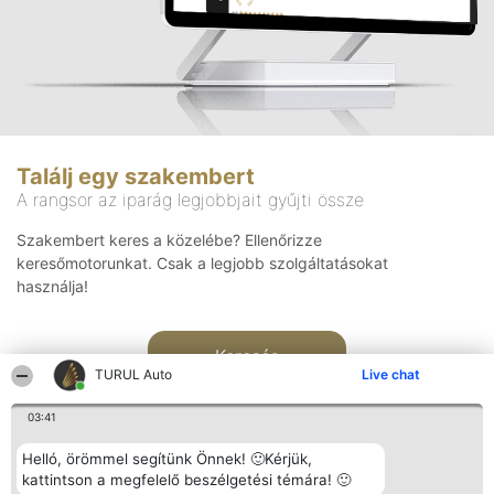
Találj egy szakembert
A rangsor az iparág legjobbjait gyűjti össze
Szakembert keres a közelébe? Ellenőrizze
keresőmotorunkat. Csak a legjobb szolgáltatásokat
használja!
Keresés
TURUL Auto
Live chat
03:41
Helló, örömmel segítünk Önnek! 🙂Kérjük,
kattintson a megfelelő beszélgetési témára! 🙂