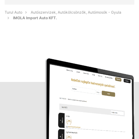
Turul Auto
Autószervizek, Autókölcsönzők, Autómosók - Gyula
IMOLA Import Auto KFT.