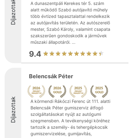
Díjazottak
A dunaszentpáli Kerekes tér 5. szám
alatt működő Szabó autójavító műhely
több évtized tapasztalattal rendelkezik
az autójavítás területén. Az autószerelő
mester, Szabó Károly, valamint csapata
szakszerűen gondoskodik a járművek
műszaki állapotáról. ...
9.4
Belencsák Péter
Díjazottak
A körmendi Rákóczi Ferenc út 111. alatti
Belencsák Péter gumiszerviz átfogó
szolgáltatásokat nyújt az autógumi
szegmensben. A tevékenységi köréhez
tartozik a személy- és tehergépkocsik
gumiszervizelése, gumijavítás,