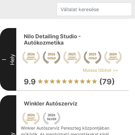
Nilo Detailing Studio -
Autókozmetika
Hely
I
Mutass többet >>
9.9
(79)
Winkler Autószervíz
Winkler Autószervíz Pereszteg központjában
működik, és megbízható megoldásokat kínál