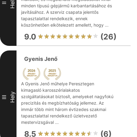
Hely
II
minden típusú gépjármű karbantartásához és
javításához. A szerviz csapata jelentős
tapasztalattal rendelkezik, ennek
köszönhetően elkötelezett amellett, hogy ...
9.0
(26)
Gyenis Jenő
A Gyenis Jenő műhelye Peresztegen
kimagasló karosszérialakatos
Hely
szolgáltatásokat biztosít, amelyeket nagyfokú
III
precizitás és megbízhatóság jellemez. Az
immár több mint három évtizedes szakmai
tapasztalattal rendelkező üzletvezető
mestervizsgával ...
8.5
(6)