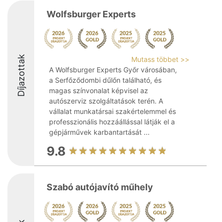
Wolfsburger Experts
Díjazottak
Mutass többet >>
A Wolfsburger Experts Győr városában,
a Serfőződombi dűlőn található, és
magas színvonalat képvisel az
autószerviz szolgáltatások terén. A
vállalat munkatársai szakértelemmel és
professzionális hozzáállással látják el a
gépjárművek karbantartását ...
9.8
Szabó autójavító műhely