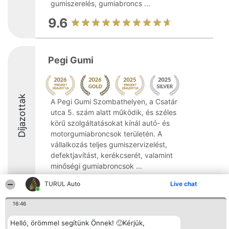
gumiszerelés, gumiabroncs ...
9.6
Pegi Gumi
Díjazottak
A Pegi Gumi Szombathelyen, a Csatár
utca 5. szám alatt működik, és széles
körű szolgáltatásokat kínál autó- és
motorgumiabroncsok területén. A
vállalkozás teljes gumiszervizelést,
defektjavítást, kerékcserét, valamint
minőségi gumiabroncsok ...
9.3
TURUL Auto
Live chat
16:46
Rangsorszervező
Népszavazás
Elérhetőség
Helló, örömmel segítünk Önnek! 🙂Kérjük,
SC Beautiful Company S.R.L.
Nyertesek
Elérhetőség