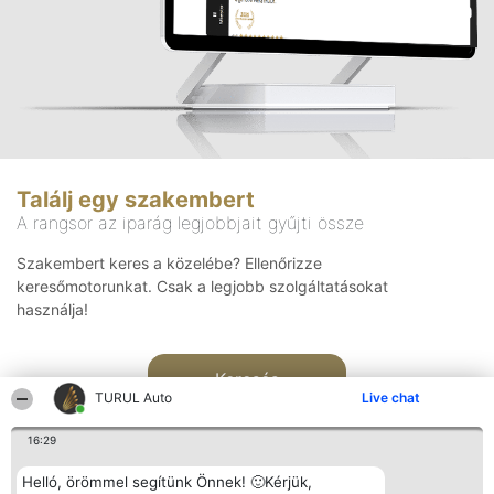
Találj egy szakembert
A rangsor az iparág legjobbjait gyűjti össze
Szakembert keres a közelébe? Ellenőrizze
keresőmotorunkat. Csak a legjobb szolgáltatásokat
használja!
Keresés
TURUL Auto
Live chat
16:29
Helló, örömmel segítünk Önnek! 🙂Kérjük,