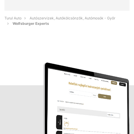
Turul Auto
Autószervizek, Autókölcsönzők, Autómosók - Győr
Wolfsburger Experts