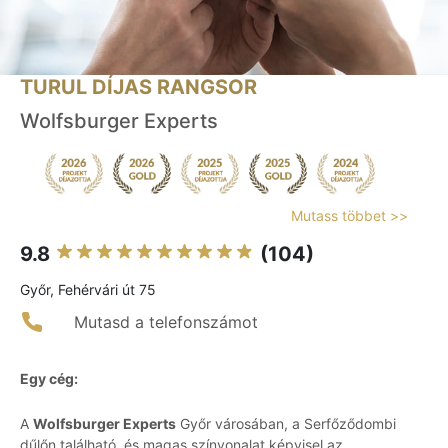
TURUL DÍJAS RANGSOR
Wolfsburger Experts
Mutass többet >>
9.8
(104)
Győr, Fehérvári út 75
Mutasd a telefonszámot
Egy cég:
A
Wolfsburger Experts
Győr városában, a Serfőződombi
dűlőn található, és magas színvonalat képvisel az