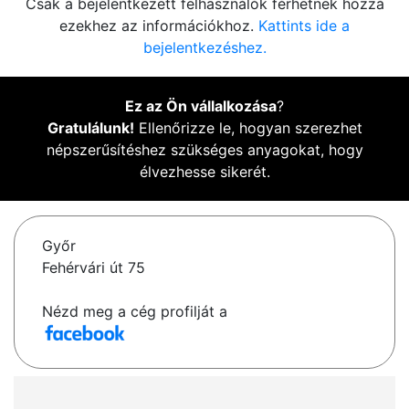
Csak a bejelentkezett felhasználók férhetnek hozzá
ezekhez az információkhoz.
Kattints ide a
bejelentkezéshez.
Ez az Ön vállalkozása
?
Gratulálunk!
Ellenőrizze le, hogyan szerezhet
népszerűsítéshez szükséges anyagokat, hogy
élvezhesse sikerét.
Győr
Fehérvári út 75
Nézd meg a cég profilját a