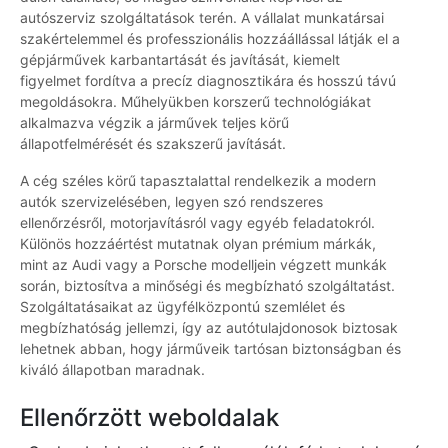
autószerviz szolgáltatások terén. A vállalat munkatársai
szakértelemmel és professzionális hozzáállással látják el a
gépjárművek karbantartását és javítását, kiemelt
figyelmet fordítva a precíz diagnosztikára és hosszú távú
megoldásokra. Műhelyükben korszerű technológiákat
alkalmazva végzik a járművek teljes körű
állapotfelmérését és szakszerű javítását.
A cég széles körű tapasztalattal rendelkezik a modern
autók szervizelésében, legyen szó rendszeres
ellenőrzésről, motorjavításról vagy egyéb feladatokról.
Különös hozzáértést mutatnak olyan prémium márkák,
mint az Audi vagy a Porsche modelljein végzett munkák
során, biztosítva a minőségi és megbízható szolgáltatást.
Szolgáltatásaikat az ügyfélközpontú szemlélet és
megbízhatóság jellemzi, így az autótulajdonosok biztosak
lehetnek abban, hogy járműveik tartósan biztonságban és
kiváló állapotban maradnak.
Ellenőrzött weboldalak