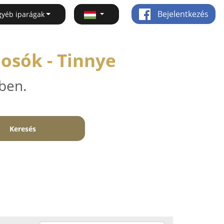
Bejelentkezés
gyéb iparágak
osók - Tinnye
ben.
Keresés