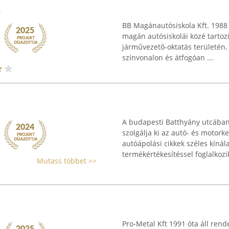
.
BB Magánautósiskola Kft. 1988 
magán autósiskolái közé tartoz
járművezető-oktatás területén.
színvonalon és átfogóan ...
A budapesti Batthyány utcában
szolgálja ki az autó- és motor
autóápolási cikkek széles kínál
termékértékesítéssel foglalkozik,
Mutass többet >>
Pro-Metal Kft 1991 óta áll ren