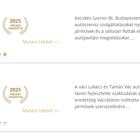
Kecskés Szerviz Bt. Budapesten,
autószerviz szolgáltatásokat n
járművek és a vállalati flották 
autójavítási megoldásokat ...
Mutass többet >>
A váci Lukács és Tamás Vác autó
távon fejlesztette szaktudását 
eredetileg Vácrátóton indított
járművek szervizelésére ...
Mutass többet >>