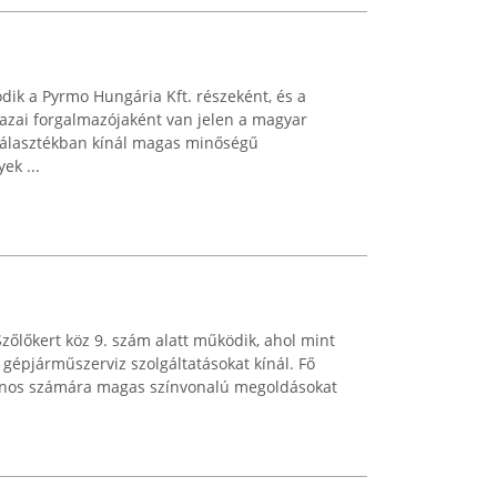
dik a Pyrmo Hungária Kft. részeként, és a
hazai forgalmazójaként van jelen a magyar
 választékban kínál magas minőségű
ek ...
zőlőkert köz 9. szám alatt működik, ahol mint
épjárműszerviz szolgáltatásokat kínál. Fő
donos számára magas színvonalú megoldásokat