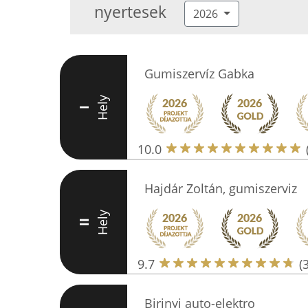
nyertesek
2026
Gumiszervíz Gabka
Hely
I
10.0
Hajdár Zoltán, gumiszerviz
Hely
II
9.7
(
Birinyi auto-elektro