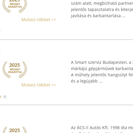
szám alatt, megbízható partne
jelentős tapasztalatra és kiter
javítása és karbantartása ...
Mutass többet >>
z
A Smart szerviz Budapesten, a 
márkájú gépjárművek karbantartá
A műhely jelentős hangsúlyt fe
és a legújabb ...
Mutass többet >>
Az ÁCS-I! Autós Kft. 1998 óta m