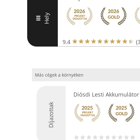
Hely
III
9.4
(
Más cégek a környéken
Diósdi Lesti Akkumulátor 
Díjazottak