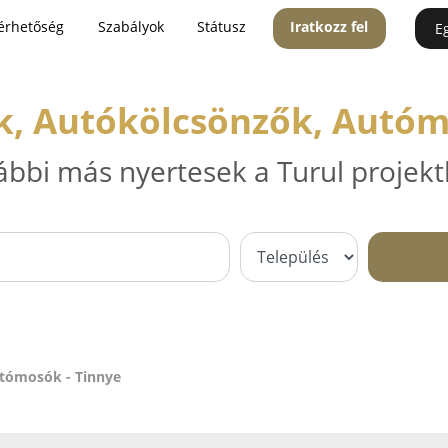
érhetőség
Szabályok
Státusz
Iratkozz fel
E
k, Autókölcsönzők, Autóm
ábbi más nyertesek a Turul projekt
utómosók - Tinnye