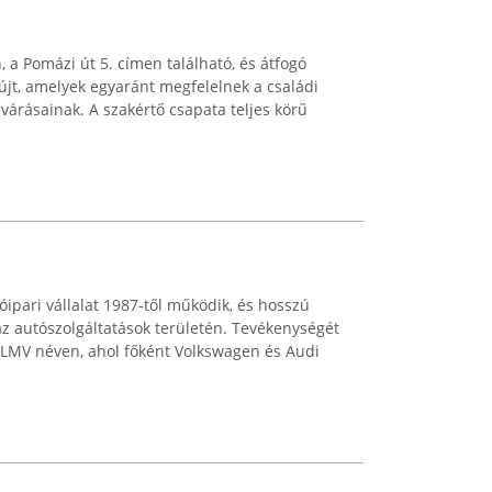
 a Pomázi út 5. címen található, és átfogó
yújt, amelyek egyaránt megfelelnek a családi
elvárásainak. A szakértő csapata teljes körű
ipari vállalat 1987-től működik, és hosszú
az autószolgáltatások területén. Tevékenységét
a LMV néven, ahol főként Volkswagen és Audi