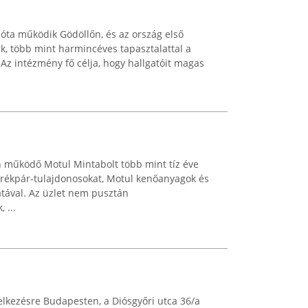
óta működik Gödöllőn, és az ország első
ik, több mint harmincéves tapasztalattal a
 Az intézmény fő célja, hogy hallgatóit magas
 működő Motul Mintabolt több mint tíz éve
kerékpár-tulajdonosokat, Motul kenőanyagok és
atával. Az üzlet nem pusztán
 ...
delkezésre Budapesten, a Diósgyőri utca 36/a