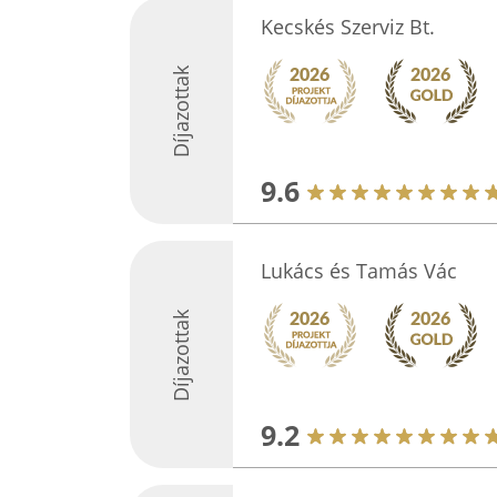
Kecskés Szerviz Bt.
Díjazottak
9.6
Lukács és Tamás Vác
Díjazottak
9.2