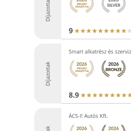
Díjazottak
9
Smart alkatrész és szervi
Díjazottak
8.9
ÁCS-I! Autós Kft.