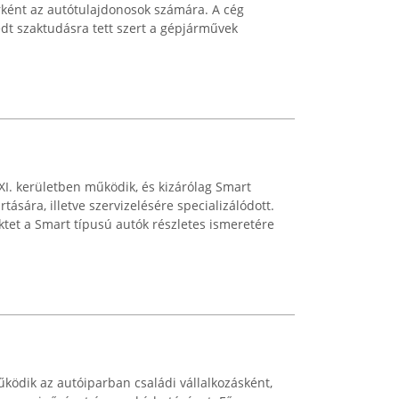
rként az autótulajdonosok számára. A cég
jedt szaktudásra tett szert a gépjárművek
XI. kerületben működik, és kizárólag Smart
sára, illetve szervizelésére specializálódott.
ktet a Smart típusú autók részletes ismeretére
űködik az autóiparban családi vállalkozásként,