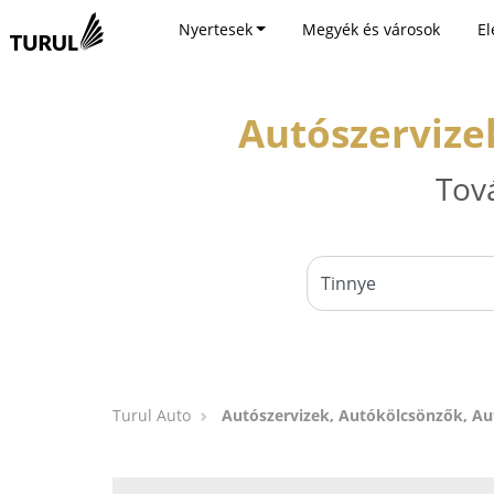
Nyertesek
Megyék és városok
El
Autószervize
Tov
Turul Auto
Autószervizek, Autókölcsönzők, A