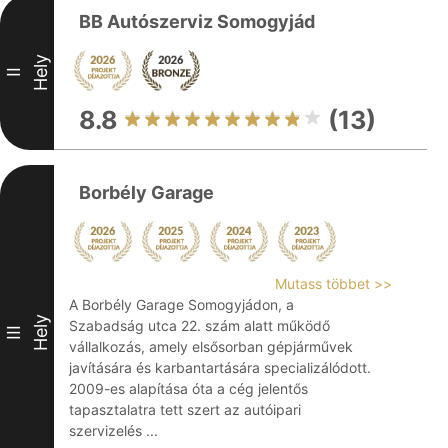
BB Autószerviz Somogyjád
Hely
II
8.8
(13)
Borbély Garage
Mutass többet >>
A Borbély Garage Somogyjádon, a
Hely
Szabadság utca 22. szám alatt működő
III
vállalkozás, amely elsősorban gépjárművek
javítására és karbantartására specializálódott.
2009-es alapítása óta a cég jelentős
tapasztalatra tett szert az autóipari
szervizelés ...