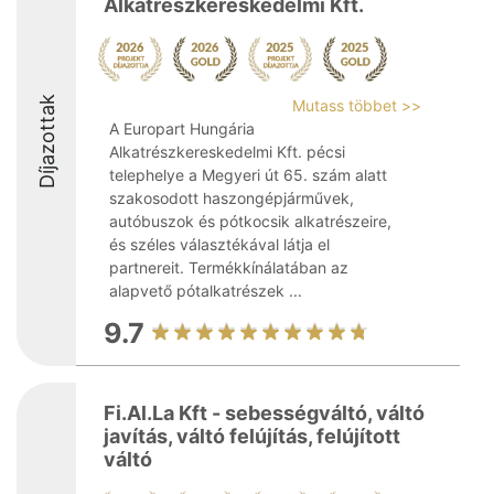
Alkatrészkereskedelmi Kft.
Díjazottak
Mutass többet >>
A Europart Hungária
Alkatrészkereskedelmi Kft. pécsi
telephelye a Megyeri út 65. szám alatt
szakosodott haszongépjárművek,
autóbuszok és pótkocsik alkatrészeire,
és széles választékával látja el
partnereit. Termékkínálatában az
alapvető pótalkatrészek ...
9.7
Fi.Al.La Kft - sebességváltó, váltó
javítás, váltó felújítás, felújított
váltó