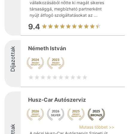
vállalkozásából nőtte ki magát sikeres
társasággá, megbízható partnerként
nyújt átfogó szolgáltatásokat az ...
9.4
Németh István
Díjazottak
Husz-Car Autószerviz
Mutass többet >>
A pécsi Husz-Car Autószerviz Szigeti út