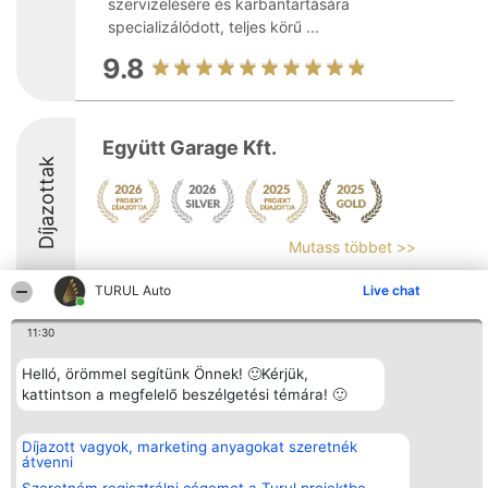
szervizelésére és karbantartására
specializálódott, teljes körű ...
9.8
Együtt Garage Kft.
Díjazottak
Mutass többet >>
9
TURUL Auto
Live chat
11:30
Rangsorszervező
Népszavazás
Elérhetőség
Helló, örömmel segítünk Önnek! 🙂Kérjük,
SC Beautiful Company S.R.L.
Nyertesek
Elérhetőség
kattintson a megfelelő beszélgetési témára! 🙂
Bulevardul Aleea Timișul De
Az összes
Sus Nr. 2, Bl. A30, Sc. A, Et.
díjazottak
4, Ap. 13
listája
Díjazott vagyok, marketing anyagokat szeretnék
Bukarest 53-238
Szabályok
átvenni
Adószám 36737675
Státusz
tel: +363 033 425 71
Polityka