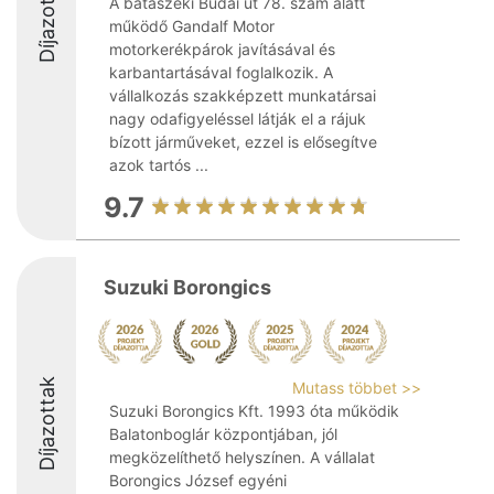
Díjazottak
A bátaszéki Budai út 78. szám alatt
működő Gandalf Motor
motorkerékpárok javításával és
karbantartásával foglalkozik. A
vállalkozás szakképzett munkatársai
nagy odafigyeléssel látják el a rájuk
bízott járműveket, ezzel is elősegítve
azok tartós ...
9.7
Suzuki Borongics
Díjazottak
Mutass többet >>
Suzuki Borongics Kft. 1993 óta működik
Balatonboglár központjában, jól
megközelíthető helyszínen. A vállalat
Borongics József egyéni