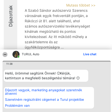
Mutass többet >>
Díjazottak
A Szabó Sándor autószerviz Szerencs
városának egyik frekventált pontján, a
Rákóczi út 81. alatt található, ahol
számos autószervizelési tevékenységet
kínálnak megbízható és pontos
kivitelezéssel. Az itt működő műhely a
szakértelemre és az
ügyfélközpontúságra ...
TURUL Auto
Live chat
8.1
11:38
Helló, örömmel segítünk Önnek! 🙂Kérjük,
Rangsorszervező
Népszavazás
Elérhetőség
kattintson a megfelelő beszélgetési témára! 🙂
SC Beautiful Company S.R.L.
Nyertesek
Elérhetőség
Bulevardul Aleea Timișul De
Az összes
Sus Nr. 2, Bl. A30, Sc. A, Et.
díjazottak
4, Ap. 13
listája
Díjazott vagyok, marketing anyagokat szeretnék
Bukarest 53-238
Szabályok
átvenni
Adószám 36737675
Státusz
Szeretném regisztrálni cégemet a Turul projektbe
tel: +363 033 425 71
Polityka
Prywatności
Problémám van