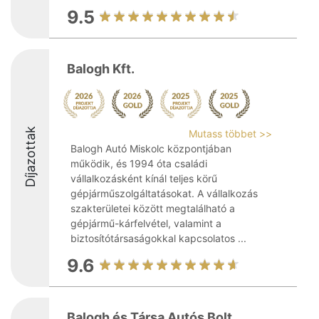
9.5
Balogh Kft.
Díjazottak
Mutass többet >>
Balogh Autó Miskolc központjában
működik, és 1994 óta családi
vállalkozásként kínál teljes körű
gépjárműszolgáltatásokat. A vállalkozás
szakterületei között megtalálható a
gépjármű-kárfelvétel, valamint a
biztosítótársaságokkal kapcsolatos ...
9.6
Balogh és Társa Autós Bolt