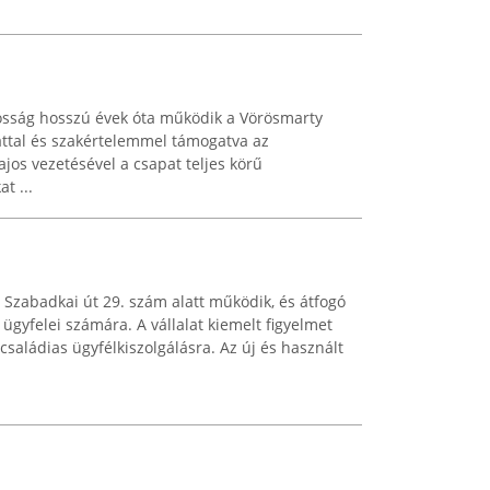
mosság hosszú évek óta működik a Vörösmarty
attal és szakértelemmel támogatva az
ajos vezetésével a csapat teljes körű
t ...
 Szabadkai út 29. szám alatt működik, és átfogó
 ügyfelei számára. A vállalat kiemelt figyelmet
 családias ügyfélkiszolgálásra. Az új és használt