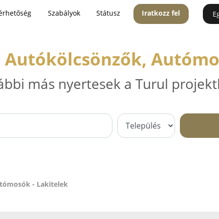
érhetőség
Szabályok
Státusz
Iratkozz fel
E
, Autókölcsönzők, Autómos
ábbi más nyertesek a Turul projekt
tómosók - Lakitelek