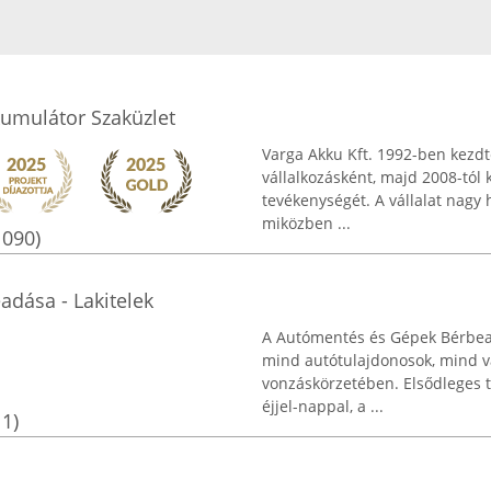
kumulátor Szaküzlet
Varga Akku Kft. 1992-ben kezd
vállalkozásként, majd 2008-tól 
tevékenységét. A vállalat nagy 
miközben ...
1090)
dása - Lakitelek
A Autómentés és Gépek Bérbead
mind autótulajdonosok, mind v
vonzáskörzetében. Elsődleges 
éjjel-nappal, a ...
11)