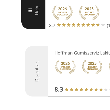
Hely
III
8.7
(
Hoffman Gumiszerviz Lakit
Díjazottak
8.3