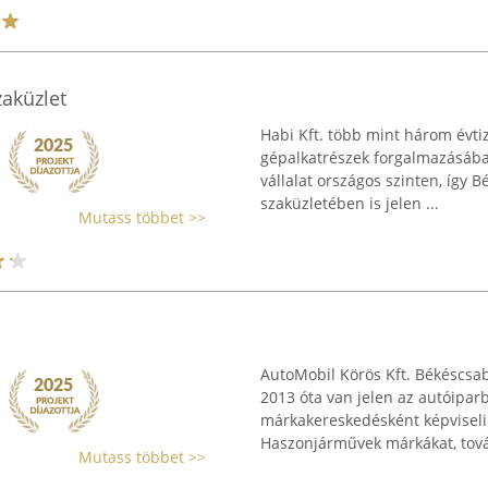
zaküzlet
Habi Kft. több mint három évt
gépalkatrészek forgalmazásába
vállalat országos szinten, így B
szaküzletében is jelen ...
Mutass többet >>
AutoMobil Körös Kft. Békéscsab
2013 óta van jelen az autóiparb
márkakereskedésként képviseli
Haszonjárművek márkákat, tová
Mutass többet >>