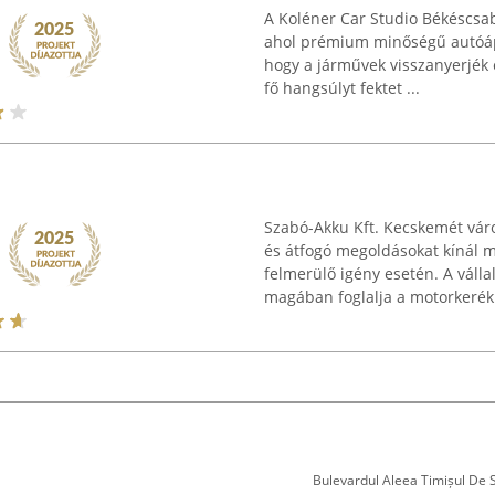
A Koléner Car Studio Békéscsabá
ahol prémium minőségű autóápo
hogy a járművek visszanyerjék 
fő hangsúlyt fektet ...
Szabó-Akku Kft. Kecskemét váro
és átfogó megoldásokat kínál 
felmerülő igény esetén. A válla
magában foglalja a motorkerék
Bulevardul Aleea Timișul De Sus