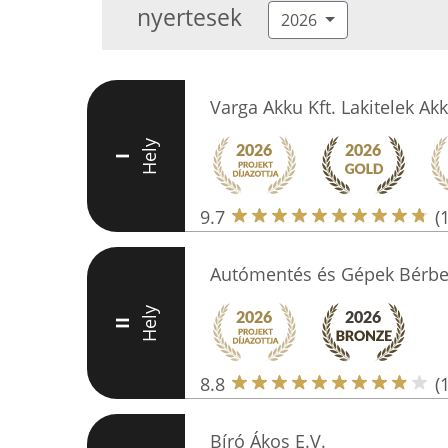
nyertesek
2026
Varga Akku Kft. Lakitelek Ak
Hely
I
9.7
(
Autómentés és Gépek Bérbea
Hely
II
8.8
(
Bíró Ákos E.V.