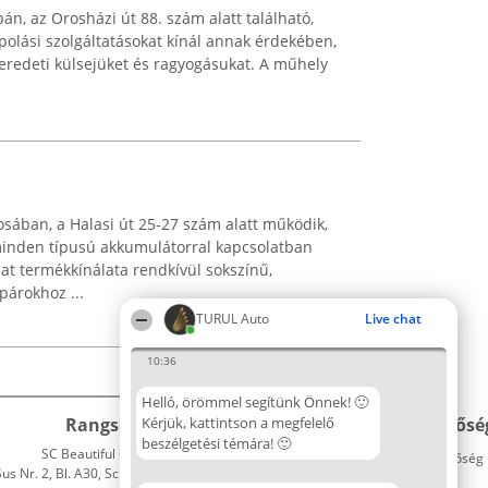
n, az Orosházi út 88. szám alatt található,
lási szolgáltatásokat kínál annak érdekében,
eredeti külsejüket és ragyogásukat. A műhely
sában, a Halasi út 25-27 szám alatt működik,
minden típusú akkumulátorral kapcsolatban
lat termékkínálata rendkívül sokszínű,
párokhoz ...
TURUL Auto
Live chat
10:36
Helló, örömmel segítünk Önnek! 🙂
Rangsorszervező
Kérjük, kattintson a megfelelő
Népszavazás
Elérhetősé
beszélgetési témára! 🙂
SC Beautiful Company S.R.L.
Nyertesek
Elérhetőség
 Nr. 2, Bl. A30, Sc. A, Et. 4, Ap. 13
Az összes