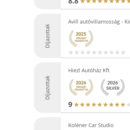
8.8
Avill autóvillamosság - Ki
Díjazottak
Hiezl Autóház Kft
Díjazottak
9
Koléner Car Studio