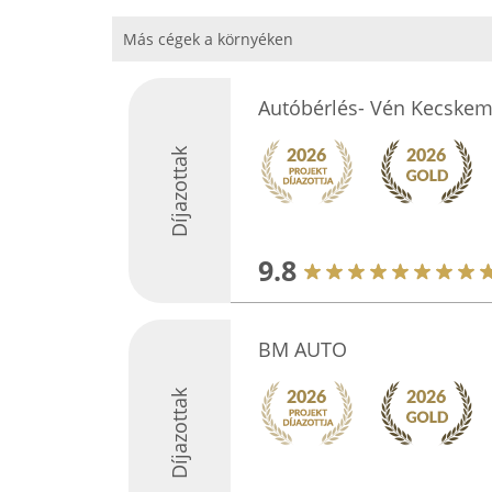
Más cégek a környéken
Autóbérlés- Vén Kecskem
Díjazottak
9.8
BM AUTO
Díjazottak