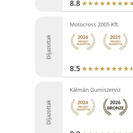
8.8
Motocross 2005 Kft.
Díjazottak
8.5
Kálmán Gumiszerviz
Díjazottak