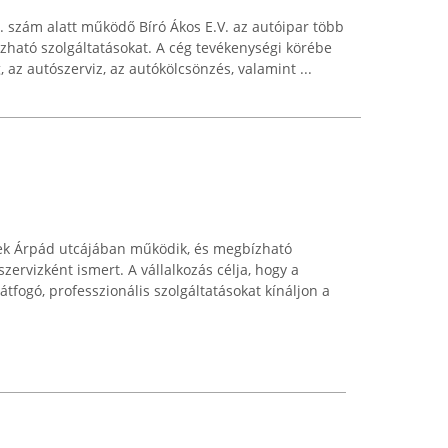
0. szám alatt működő Bíró Ákos E.V. az autóipar több
ízható szolgáltatásokat. A cég tevékenységi körébe
 az autószerviz, az autókölcsönzés, valamint ...
ek Árpád utcájában működik, és megbízható
ervizként ismert. A vállalkozás célja, hogy a
fogó, professzionális szolgáltatásokat kínáljon a