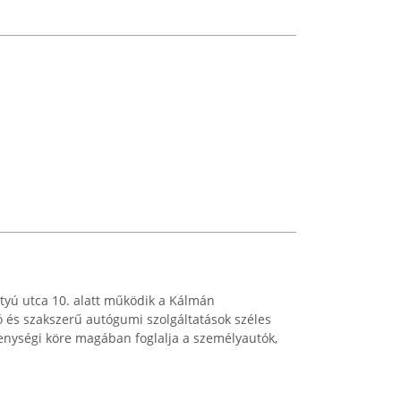
yú utca 10. alatt működik a Kálmán
 és szakszerű autógumi szolgáltatások széles
kenységi köre magában foglalja a személyautók,