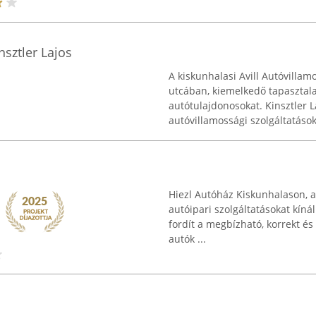
nsztler Lajos
A kiskunhalasi Avill Autóvilla
utcában, kiemelkedő tapasztal
autótulajdonosokat. Kinsztler L
autóvillamossági szolgáltatásoka
Hiezl Autóház Kiskunhalason, a
autóipari szolgáltatásokat kínál
fordít a megbízható, korrekt és
autók ...