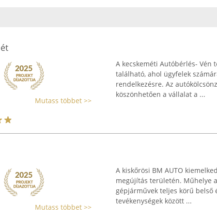
ét
A kecskeméti Autóbérlés- Vén t
található, ahol ügyfelek számá
rendelkezésre. Az autókölcsönz
köszönhetően a vállalat a ...
Mutass többet >>
A kiskőrösi BM AUTO kiemelkedő
megújítás területén. Műhelye a 
gépjárművek teljes körű belső és
tevékenységek között ...
Mutass többet >>