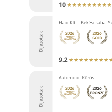
10
Habi Kft. - Békéscsabai S
Díjazottak
9.2
Automobil Körös
Díjazottak