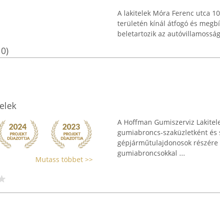
A lakitelek Móra Ferenc utca 1
területén kínál átfogó és megb
beletartozik az autóvillamosság,
10)
elek
A Hoffman Gumiszerviz Lakitel
gumiabroncs-szaküzletként és sz
gépjárműtulajdonosok részére át
gumiabroncsokkal ...
Mutass többet >>