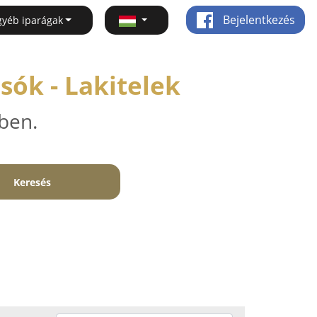
Bejelentkezés
gyéb iparágak
ók - Lakitelek
ben.
Keresés