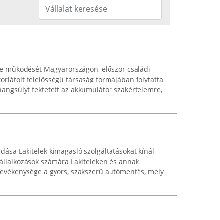
te működését Magyarországon, először családi
korlátolt felelősségű társaság formájában folytatta
hangsúlyt fektetett az akkumulátor szakértelemre,
ása Lakitelek kimagasló szolgáltatásokat kínál
állalkozások számára Lakiteleken és annak
tevékenysége a gyors, szakszerű autómentés, mely