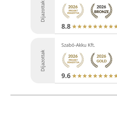
Díjazottak
8.8
Szabó-Akku Kft.
Díjazottak
9.6