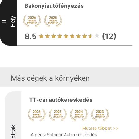
Bakonyiautófényezés
Hely
II
8.5
(12)
Más cégek a környéken
TT-car autókereskedés
Díjazottak
Mutass többet >>
A pécsi Satacar Autókereskedés