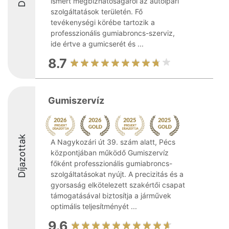
ismert megbízhatóságáról az autóipari
szolgáltatások területén. Fő
tevékenységi körébe tartozik a
professzionális gumiabroncs-szerviz,
ide értve a gumicserét és ...
8.7
Gumiszervíz
Díjazottak
A Nagykozári út 39. szám alatt, Pécs
központjában működő Gumiszervíz
főként professzionális gumiabroncs-
szolgáltatásokat nyújt. A precizitás és a
gyorsaság elkötelezett szakértői csapat
támogatásával biztosítja a járművek
optimális teljesítményét ...
9.6