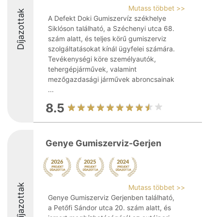
Mutass többet >>
Díjazottak
A Defekt Doki Gumiszervíz székhelye
Siklóson található, a Széchenyi utca 68.
szám alatt, és teljes körű gumiszerviz
szolgáltatásokat kínál ügyfelei számára.
Tevékenységi köre személyautók,
tehergépjárművek, valamint
mezőgazdasági járművek abroncsainak
...
8.5
Genye Gumiszerviz-Gerjen
Díjazottak
Mutass többet >>
Genye Gumiszerviz Gerjenben található,
a Petőfi Sándor utca 20. szám alatt, és