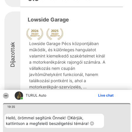
Lowside Garage
Lowside Garage Pécs központjában
Díjazottak
működik, és különleges hangulatot
valamint kiemelkedő szakértelmet kínál
a motorkerékpárok rajongói számára. A
vállalkozás nem csupán
javítóműhelyként funkcionál, hanem
találkozási pontként is, ahol a
motorkerékpár-szervizelés, ...
TURUL Auto
Live chat
8.7
19:35
Helló, örömmel segítünk Önnek! 🙂Kérjük,
Rangsorszervező
Népszavazás
Elérhetőség
SC Beautiful Company S.R.L.
kattintson a megfelelő beszélgetési témára! 🙂
Nyertesek
Elérhetőség
Bulevardul Aleea Timișul De
Az összes
Sus Nr. 2, Bl. A30, Sc. A, Et.
díjazottak