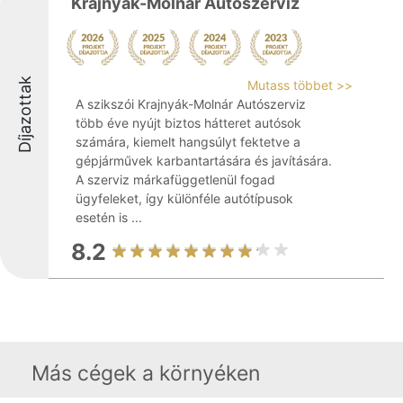
Krajnyák-Molnár Autószerviz
Díjazottak
Mutass többet >>
A szikszói Krajnyák-Molnár Autószerviz
több éve nyújt biztos hátteret autósok
számára, kiemelt hangsúlyt fektetve a
gépjárművek karbantartására és javítására.
A szerviz márkafüggetlenül fogad
ügyfeleket, így különféle autótípusok
esetén is ...
8.2
Más cégek a környéken