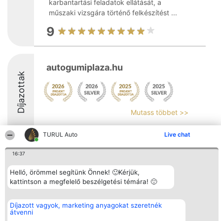
karbantartási feladatok ellátását, a
műszaki vizsgára történő felkészítést ...
9
autogumiplaza.hu
Díjazottak
Mutass többet >>
9
TURUL Auto
Live chat
16:37
Rangsorszervező
Népszavazás
Elérhetőség
Helló, örömmel segítünk Önnek! 🙂Kérjük,
SC Beautiful Company S.R.L.
Nyertesek
Elérhetőség
Bulevardul Aleea Timișul De
kattintson a megfelelő beszélgetési témára! 🙂
Az összes
Sus Nr. 2, Bl. A30, Sc. A, Et.
díjazottak
4, Ap. 13
listája
Bukarest 53-238
Szabályok
Díjazott vagyok, marketing anyagokat szeretnék
Adószám 36737675
Státusz
átvenni
tel: +363 033 425 71
Polityka