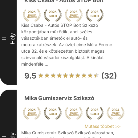
Kiss Csaba - Autós STOP Bolt
Kiss Csaba - Autós STOP Bolt Szikszó
központjában működik, ahol széles
Hely
választékban érhetők el autó- és
II
motoralkatrészek. Az üzlet címe Móra Ferenc
utca 82, és elkötelezetten biztosít magas
színvonalú vásárlói kiszolgálást. A kínálat
mindenféle ...
9.5
(32)
Mika Gumiszerviz Szikszó
Mutass többet >>
Mika Gumiszerviz Szikszó Szikszó városában,
Hely
III