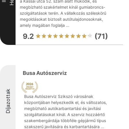
a Kassai utca 52. szám alatt működik, és
megbízható szakértelmet kínál gumiabroncs-
szolgáltatások terén. A vállalkozás széleskörű
megoldásokat biztosít autótulajdonosoknak,
amely magában foglalja ...
9.2
(71)
Busa Autószerviz
Díjazottak
Busa Autószerviz Szikszó városának
központjában helyezkedik el, és változatos,
megbízható autókarbantartási és javítási
szolgáltatásokat kínál. A szerviz hozzáértő
szakembergárdája többféle gépjármű típus
szakszerű javítására és karbantartására ...