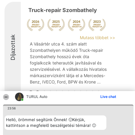
Truck-repair Szombathely
Díjazottak
Mutass többet >>
A Vásártér utca 4. szám alatt
Szombathelyen működő Truck-repair
Szombathely hosszú évek óta
foglalkozik teherautók javításával és
szervizelésével. A vállalkozás hivatalos
márkaszervizként látja el a Mercedes-
Benz, IVECO, Ford, BPW és Krone ...
8.6
TURUL Auto
Live chat
23:56
Rangsorszervező
Népszavazás
Elérhetőség
SC Beautiful Company S.R.L.
Nyertesek
Elérhetőség
Helló, örömmel segítünk Önnek! 🙂Kérjük,
Bulevardul Aleea Timișul De
Az összes
kattintson a megfelelő beszélgetési témára! 🙂
Sus Nr. 2, Bl. A30, Sc. A, Et.
díjazottak
4, Ap. 13
listája