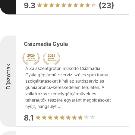
9.3
(23)
Csizmadia Gyula
Díjazottak
A Zalaszentgróton működő Csizmadia
Gyula gépjármű-szerviz széles spektrumú
szolgáltatásokat kínál az autószerviz és
gumiabroncs-kereskedelem területén. A
vállalkozás személygépjárművek és
teherautók részére egyaránt megoldásokat
nyújt, hangsúlyt ...
8.1