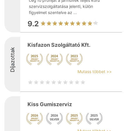
cég fő profilját a járművek teljes körű
szervizszolgáltatása jelenti, külön
figyelmet szentelve az ...
9.2
Kisfazon Szolgáltató Kft.
Díjazottak
Mutass többet >>
Kiss Gumiszerviz
Mutass többet >>