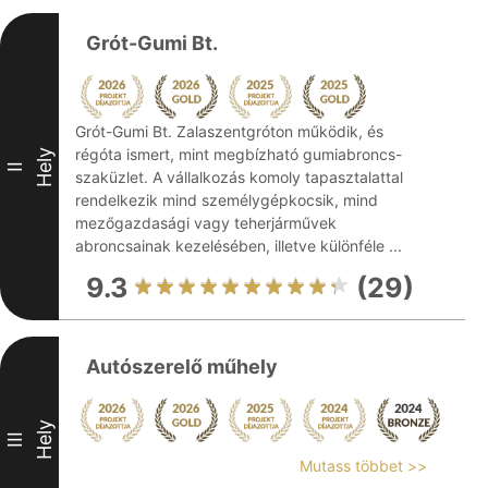
Grót-Gumi Bt.
Grót-Gumi Bt. Zalaszentgróton működik, és
régóta ismert, mint megbízható gumiabroncs-
Hely
II
szaküzlet. A vállalkozás komoly tapasztalattal
rendelkezik mind személygépkocsik, mind
mezőgazdasági vagy teherjárművek
abroncsainak kezelésében, illetve különféle ...
9.3
(29)
Autószerelő műhely
Hely
III
Mutass többet >>