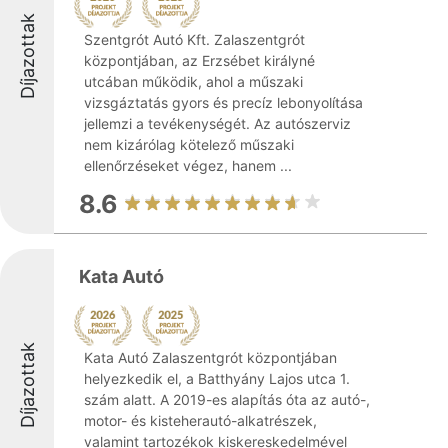
Díjazottak
Szentgrót Autó Kft. Zalaszentgrót
központjában, az Erzsébet királyné
utcában működik, ahol a műszaki
vizsgáztatás gyors és precíz lebonyolítása
jellemzi a tevékenységét. Az autószerviz
nem kizárólag kötelező műszaki
ellenőrzéseket végez, hanem ...
8.6
Kata Autó
Díjazottak
Kata Autó Zalaszentgrót központjában
helyezkedik el, a Batthyány Lajos utca 1.
szám alatt. A 2019-es alapítás óta az autó-,
motor- és kisteherautó-alkatrészek,
valamint tartozékok kiskereskedelmével