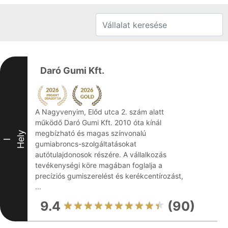
Daró Gumi Kft.
A Nagyvenyim, Előd utca 2. szám alatt
működő Daró Gumi Kft. 2010 óta kínál
megbízható és magas színvonalú
Hely
I
gumiabroncs-szolgáltatásokat
autótulajdonosok részére. A vállalkozás
tevékenységi köre magában foglalja a
precíziós gumiszerelést és kerékcentírozást,
...
9.4
(90)