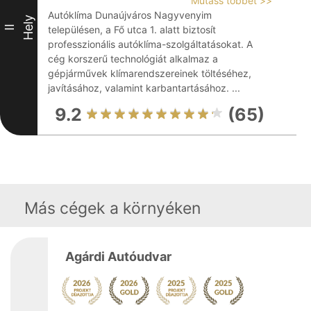
Mutass többet >>
Autóklíma Dunaújváros Nagyvenyim
Hely
II
településen, a Fő utca 1. alatt biztosít
professzionális autóklíma-szolgáltatásokat. A
cég korszerű technológiát alkalmaz a
gépjárművek klímarendszereinek töltéséhez,
javításához, valamint karbantartásához. ...
9.2
(65)
Más cégek a környéken
Agárdi Autóudvar