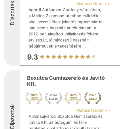
Díjazottak
Mutass többet >>
Agárdi Autóudvar Gárdony városában,
a Móricz Zsigmond utcában működik,
ahol hosszú ideje jelentős tapasztalattal
van jelen a használt autók piacán. A
2012-ben alapított vállalkozás főként
átvizsgált, jó minőségű használt
gépjárművek értékesítésére ...
9.3
Boxutca Gumiszerelő és Javító
Kft.
Díjazottak
Mutass többet >>
A dunaújvárosi Boxutca Gumiszerelő és
Javító Kft. az autógumi és felni
területén kínál átfogó szolgáltatásokat,