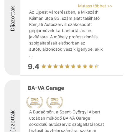
Mutass többet >>
Díjazottak
Az Újpest városrészben, a Mikszáth
Kálmán utca 83. szám alatt található
Komjáti Autószerviz szakosodott
gépjárművek karbantartására és
javítására. A műhely professzionális
szolgáltatásait elsősorban az
autótulajdonosok veszik igénybe, akik
...
9.4
BA-VA Garage
A Budaörsön, a Szent-Györgyi Albert
Díjazottak
utcában működő BA-VA Garage
sokoldalú autószerviz szolgáltatásokat
biztosít ügyfelei számára, szakmai