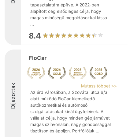
tapasztalatára építve. A 2022-ben
alapított cég elsődleges célja, hogy
magas minőségű megoldásokkal lássa
...
8.4
FloCar
Díjazottak
Mutass többet >>
Az érd városában, a Szovátai utca 6/a
alatt működő FloCar kiemelkedő
autókozmetikai és autómosó
szolgáltatásokat kínál ügyfeleinek. A
vállalat célja, hogy minden gépjárművet
magas színvonalon, nagy gondossággal
tisztítson és ápoljon. Portfóliójuk ...