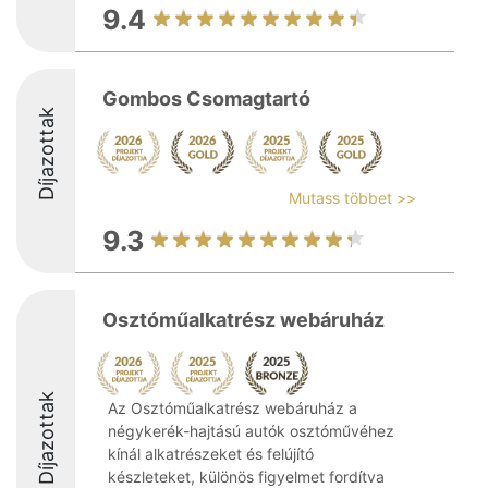
9.4
Gombos Csomagtartó
Díjazottak
Mutass többet >>
9.3
Osztóműalkatrész webáruház
Díjazottak
Az Osztóműalkatrész webáruház a
négykerék-hajtású autók osztóművéhez
kínál alkatrészeket és felújító
készleteket, különös figyelmet fordítva