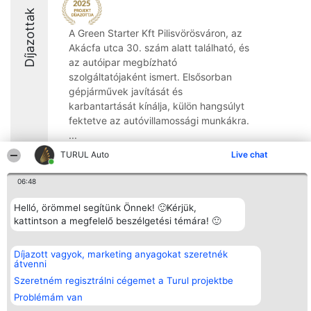
Díjazottak
A Green Starter Kft Pilisvörösváron, az
Akácfa utca 30. szám alatt található, és
az autóipar megbízható
szolgáltatójaként ismert. Elsősorban
gépjárművek javítását és
karbantartását kínálja, külön hangsúlyt
fektetve az autóvillamossági munkákra.
...
TURUL Auto
Live chat
06:48
Helló, örömmel segítünk Önnek! 🙂Kérjük,
Rangsorszervező
Népszavazás
Elérhetőség
kattintson a megfelelő beszélgetési témára! 🙂
SC Beautiful Company S.R.L.
Nyertesek
Elérhetőség
Bulevardul Aleea Timișul De
Az összes
Sus Nr. 2, Bl. A30, Sc. A, Et.
díjazottak
4, Ap. 13
listája
Díjazott vagyok, marketing anyagokat szeretnék
Bukarest 53-238
Szabályok
átvenni
Adószám 36737675
Státusz
Szeretném regisztrálni cégemet a Turul projektbe
tel: +363 033 425 71
Polityka
Prywatności
Problémám van