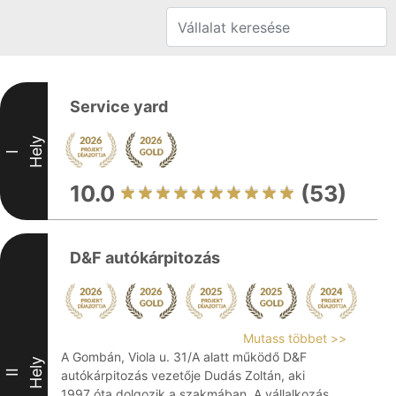
Service yard
Hely
I
10.0
(53)
D&F autókárpitozás
Mutass többet >>
A Gombán, Viola u. 31/A alatt működő D&F
Hely
II
autókárpitozás vezetője Dudás Zoltán, aki
1997 óta dolgozik a szakmában. A vállalkozás