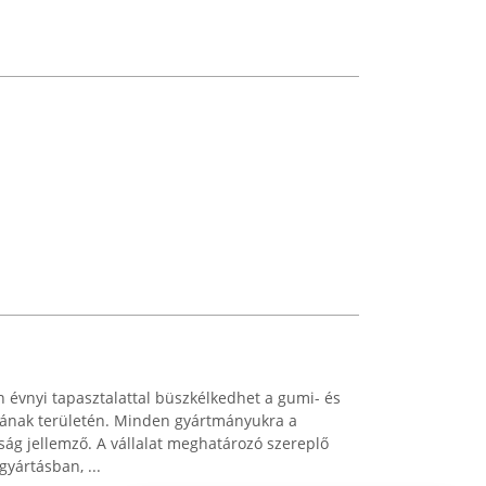
 évnyi tapasztalattal büszkélkedhet a gumi- és
ásának területén. Minden gyártmányukra a
g jellemző. A vállalat meghatározó szereplő
gyártásban, ...