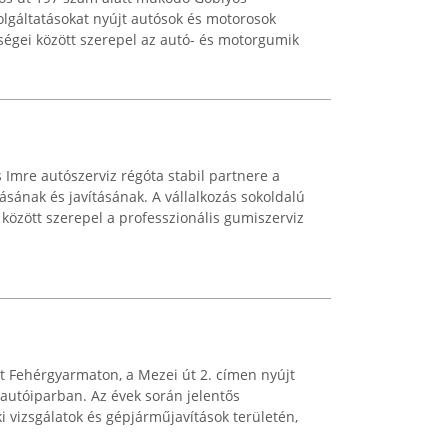
olgáltatásokat nyújt autósok és motorosok
ységei között szerepel az autó- és motorgumik
 Imre autószerviz régóta stabil partnere a
sának és javításának. A vállalkozás sokoldalú
 között szerepel a professzionális gumiszerviz
 Fehérgyarmaton, a Mezei út 2. címen nyújt
 autóiparban. Az évek során jelentős
i vizsgálatok és gépjárműjavítások területén,