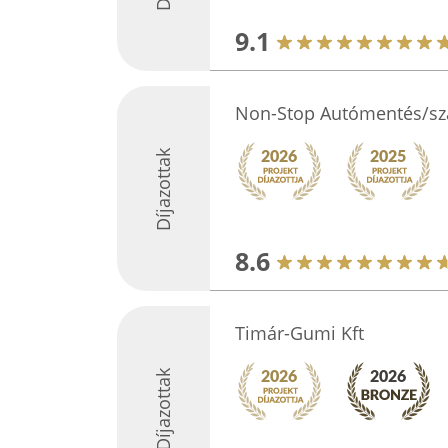
9.1
Non-Stop Autómentés/szá
Díjazottak
8.6
Timár-Gumi Kft
Díjazottak