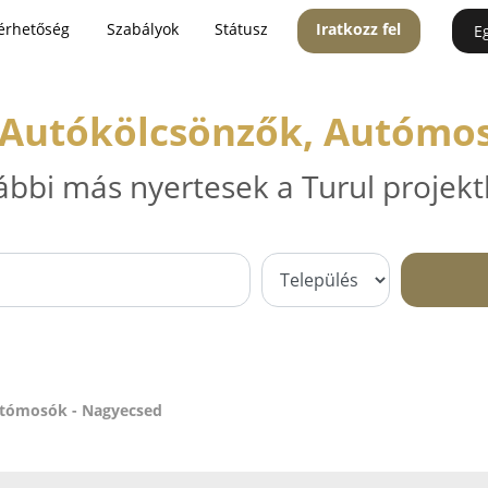
érhetőség
Szabályok
Státusz
Iratkozz fel
E
 Autókölcsönzők, Autómo
ábbi más nyertesek a Turul projekt
utómosók - Nagyecsed