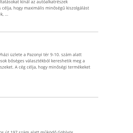
tatásokat kínál az autóalkatrészek
 célja, hogy maximális minőségű kiszolgálást
, ...
ázi üzlete a Pazonyi tér 9-10. szám alatt
osok bőséges választékból kereshetik meg a
zeket. A cég célja, hogy minőségi termékeket
jos út 197 szám alatt működő Göblyös