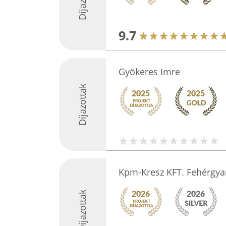
9.7
Gyökeres Imre
Díjazottak
Kpm-Kresz KFT. Fehérgy
Díjazottak