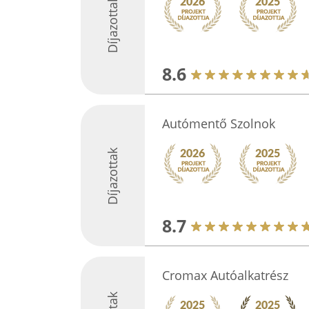
Díjazottak
8.6
Autómentő Szolnok
Díjazottak
8.7
Cromax Autóalkatrész