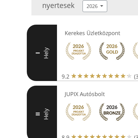
nyertesek
2026
Kerekes Üzletközpont
Hely
I
9.2
(
JUPIX Autósbolt
Hely
II
8.9
(