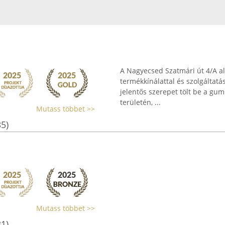
A Nagyecsed Szatmári út 4/A a
termékkínálattal és szolgáltatá
jelentős szerepet tölt be a gu
területén, ...
Mutass többet >>
35)
Mutass többet >>
31)