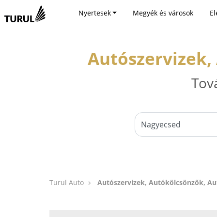
Nyertesek
Megyék és városok
El
Autószervizek,
Tov
Turul Auto
Autószervizek, Autókölcsönzők, A