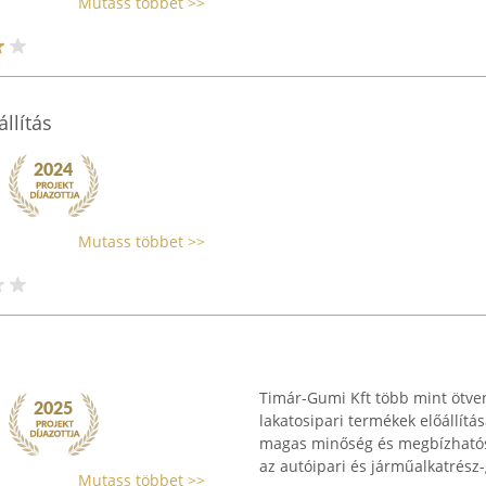
Mutass többet >>
llítás
Mutass többet >>
Timár-Gumi Kft több mint ötven
lakatosipari termékek előállít
magas minőség és megbízhatósá
az autóipari és járműalkatrész-
Mutass többet >>