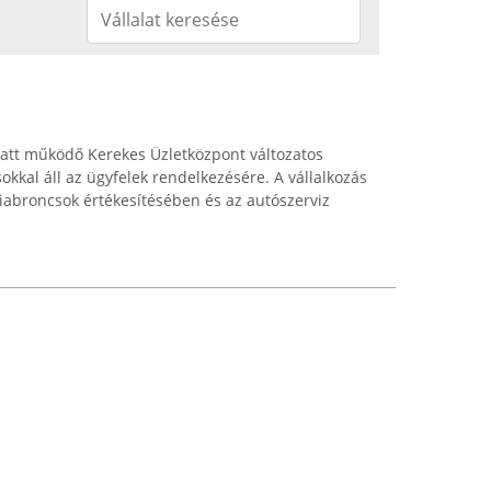
latt működő Kerekes Üzletközpont változatos
sokkal áll az ügyfelek rendelkezésére. A vállalkozás
miabroncsok értékesítésében és az autószerviz