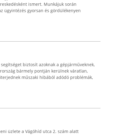
reskedésként ismert. Munkájuk során
 az ügyintézés gyorsan és gördülékenyen
segítséget biztosít azoknak a gépjárműveknek,
ország bármely pontján kerülnek váratlan,
 kiterjednek műszaki hibából adódó problémák,
ni üzlete a Vágóhíd utca 2. szám alatt