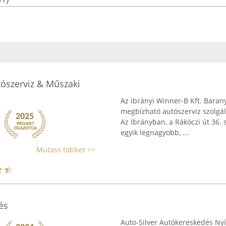
tószerviz & Műszaki
Az ibrányi Winner-B Kft. Barany
megbízható autószerviz szolgál
Az Ibrányban, a Rákóczi út 36. 
egyik legnagyobb, ...
Mutass többet >>
és
Auto-Silver Autókereskedés Nyí