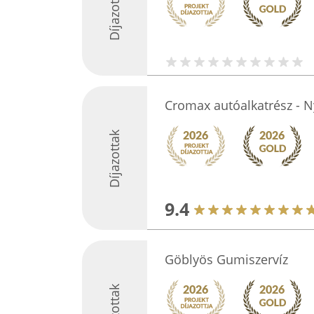
Díjazottak
Cromax autóalkatrész - N
Díjazottak
9.4
Göblyös Gumiszervíz
Díjazottak