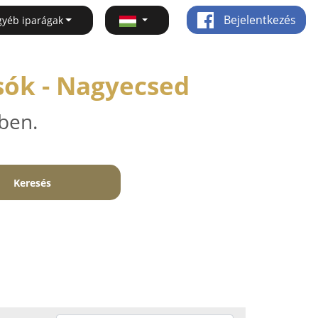
Bejelentkezés
gyéb iparágak
sók - Nagyecsed
ben.
Keresés