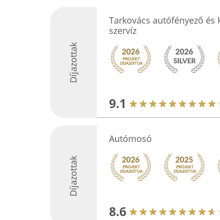
Tarkovács autófényező és k
szervíz
Díjazottak
9.1
Autómosó
Díjazottak
8.6