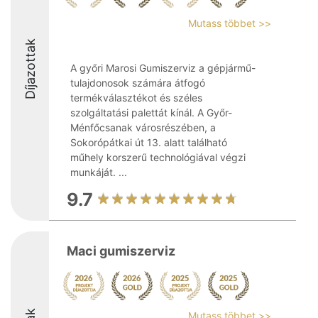
Mutass többet >>
Díjazottak
A győri Marosi Gumiszerviz a gépjármű-
tulajdonosok számára átfogó
termékválasztékot és széles
szolgáltatási palettát kínál. A Győr-
Ménfőcsanak városrészében, a
Sokorópátkai út 13. alatt található
műhely korszerű technológiával végzi
munkáját. ...
9.7
Maci gumiszerviz
Mutass többet >>