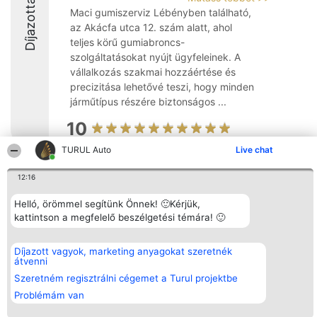
Díjazottak
Maci gumiszerviz Lébényben található,
az Akácfa utca 12. szám alatt, ahol
teljes körű gumiabroncs-
szolgáltatásokat nyújt ügyfeleinek. A
vállalkozás szakmai hozzáértése és
precizitása lehetővé teszi, hogy minden
járműtípus részére biztonságos ...
10
TURUL Auto
Live chat
Rangsorszervező
12:16
Népszavazás
Elérhetőség
SC Beautiful Company S.R.L.
Nyertesek
Elérhetőség
Bulevardul Aleea Timișul De
Az összes
Helló, örömmel segítünk Önnek! 🙂Kérjük,
Sus Nr. 2, Bl. A30, Sc. A, Et.
díjazottak
kattintson a megfelelő beszélgetési témára! 🙂
4, Ap. 13
listája
Bukarest 53-238
Szabályok
Adószám 36737675
Státusz
Díjazott vagyok, marketing anyagokat szeretnék
tel: +363 033 425 71
Polityka
átvenni
Prywatności
Szeretném regisztrálni cégemet a Turul projektbe
Problémám van