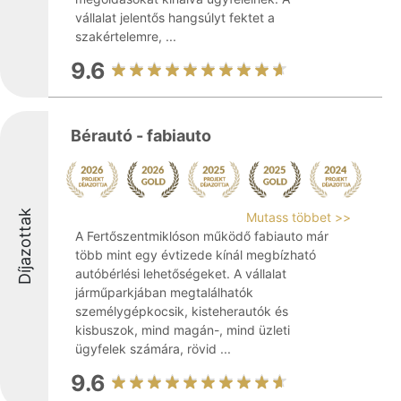
vállalat jelentős hangsúlyt fektet a
szakértelemre, ...
9.6
Bérautó - fabiauto
Díjazottak
Mutass többet >>
A Fertőszentmiklóson működő fabiauto már
több mint egy évtizede kínál megbízható
autóbérlési lehetőségeket. A vállalat
járműparkjában megtalálhatók
személygépkocsik, kisteherautók és
kisbuszok, mind magán-, mind üzleti
ügyfelek számára, rövid ...
9.6