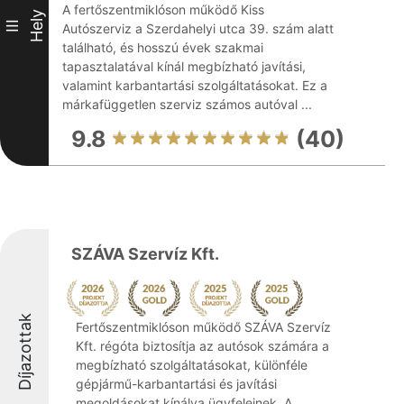
A fertőszentmiklóson működő Kiss
Hely
III
Autószerviz a Szerdahelyi utca 39. szám alatt
található, és hosszú évek szakmai
tapasztalatával kínál megbízható javítási,
valamint karbantartási szolgáltatásokat. Ez a
márkafüggetlen szerviz számos autóval ...
9.8
(40)
SZÁVA Szervíz Kft.
Díjazottak
Fertőszentmiklóson működő SZÁVA Szervíz
Kft. régóta biztosítja az autósok számára a
megbízható szolgáltatásokat, különféle
gépjármű-karbantartási és javítási
megoldásokat kínálva ügyfeleinek. A