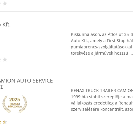
 Kft.
Kiskunhalason, az Átlós út 35–
Autó Kft., amely a First Stop há
gumiabroncs-szolgáltatásokkal á
törekvése a járművek hosszú ...
AMION AUTO SERVICE
CE
RENAX TRUCK TRAILER CAMION
1999 óta stabil szereplője a m
vállalkozás eredetileg a Renau
szervizelésére koncentrált, azo