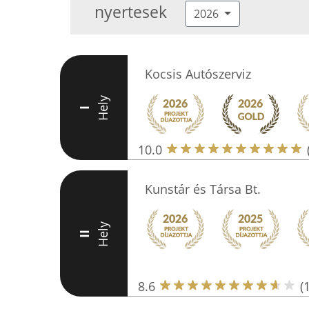
nyertesek
2026
Kocsis Autószerviz
Hely
I
10.0
Kunstár és Társa Bt.
Hely
II
8.6
(