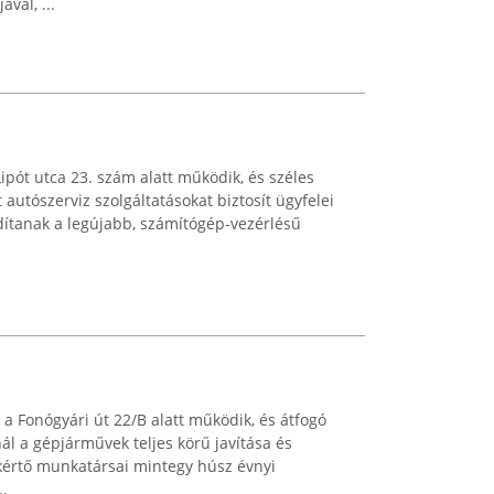
val, ...
Lipót utca 23. szám alatt működik, és széles
 autószerviz szolgáltatásokat biztosít ügyfelei
dítanak a legújabb, számítógép-vezérlésű
a Fonógyári út 22/B alatt működik, és átfogó
nál a gépjárművek teljes körű javítása és
kértő munkatársai mintegy húsz évnyi
..