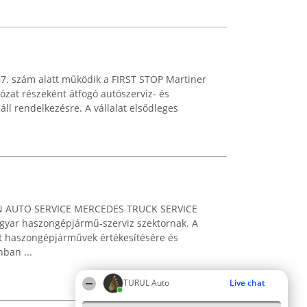
37. szám alatt működik a FIRST STOP Martiner
lózat részeként átfogó autószerviz- és
ll rendelkezésre. A vállalat elsődleges
 AUTO SERVICE MERCEDES TRUCK SERVICE
agyar haszongépjármű-szerviz szektornak. A
lt haszongépjárművek értékesítésére és
nban ...
TURUL Auto
Live chat