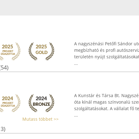
A nagyszénási Petőfi Sándor ut
megbízható és profi autószervi
területén nyújt szolgáltatásoka
...
(54)
A Kunstár és Társa Bt. Nagyszén
óta kínál magas színvonalú sze
szolgáltatásokat. A vállalat fő 
...
Mutass többet >>
13)