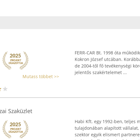
FERR-CAR Bt. 1998 óta működik
Kokron József utcában. Korább
de 2004-től fő tevékenységi köre
jelentős szakértelemet ...
Mutass többet >>
zai Szaküzlet
Habi Kft. egy 1992-ben, telje
tulajdonában alapított vállala
szektor egyik elismert partnere