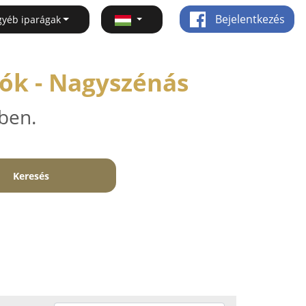
Bejelentkezés
gyéb iparágak
ók - Nagyszénás
ben.
Keresés