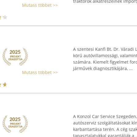
traktorok alkatrészeinek importjá
Mutass többet >>
A szentesi Kanfi Bt. Dr. Váradi 
körű autóvillamossági, valamint
számára. Kiemelt figyelmet for
járművek diagnosztikájára, ...
Mutass többet >>
A Konzol Car Service Szegeden, 
autószerviz szolgáltatásokat kí
karbantartása terén. A cég sza
tapasztalatukkal garantálják a .