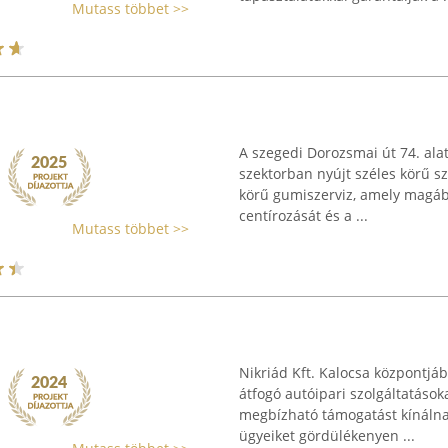
Mutass többet >>
A szegedi Dorozsmai út 74. al
szektorban nyújt széles körű szo
körű gumiszerviz, amely magáb
centírozását és a ...
Mutass többet >>
Nikriád Kft. Kalocsa központjába
átfogó autóipari szolgáltatások
megbízható támogatást kínálna
ügyeiket gördülékenyen ...