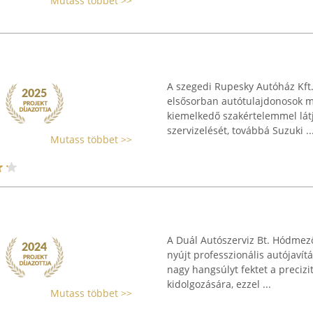
Mutass többet >>
A szegedi Rupesky Autóház Kft.
elsősorban autótulajdonosok m
kiemelkedő szakértelemmel látj
szervizelését, továbbá Suzuki ..
Mutass többet >>
A Duál Autószerviz Bt. Hódmező
nyújt professzionális autójavítá
nagy hangsúlyt fektet a precizi
kidolgozására, ezzel ...
Mutass többet >>