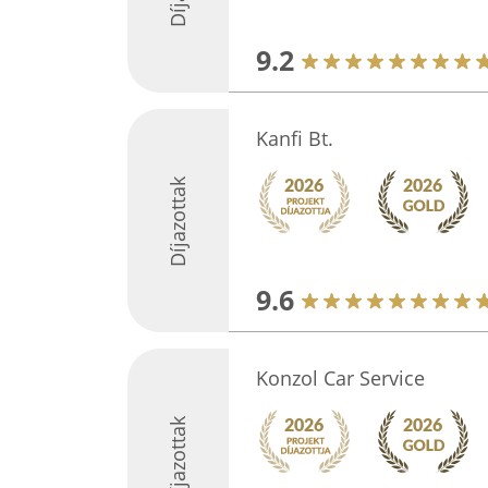
9.2
Kanfi Bt.
Díjazottak
9.6
Konzol Car Service
Díjazottak