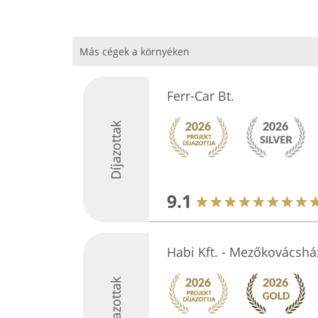
Más cégek a környéken
Ferr-Car Bt.
Díjazottak
9.1
Habi Kft. - Mezőkovácshá
Díjazottak