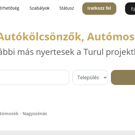
érhetőség
Szabályok
Státusz
Iratkozz fel
E
 Autókölcsönzők, Autómos
ábbi más nyertesek a Turul projekt
utómosók - Nagyszénás