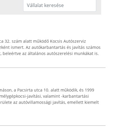
ca 32. szám alatt működő Kocsis Autószerviz
zként ismert. Az autókarbantartás és javítás számos
t, beleértve az általános autószerelési munkákat is.
áson, a Pacsirta utca 10. alatt működik, és 1999
mélygépkocsi-javítási, valamint -karbantartási
területe az autóvillamossági javítás, emellett kiemelt