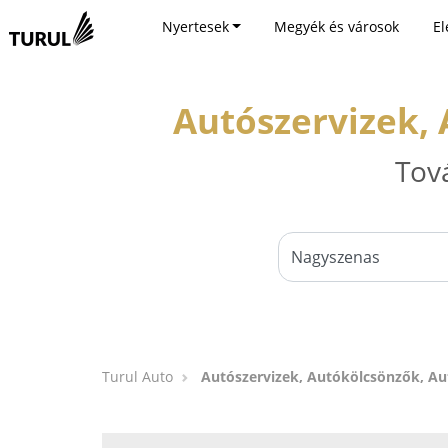
Nyertesek
Megyék és városok
El
Autószervizek,
Tov
Turul Auto
Autószervizek, Autókölcsönzők, A