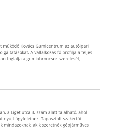
att működő Kovács Gumicentrum az autóipari
lgáltatásokat. A vállalkozás fő profilja a teljes
an foglalja a gumiabroncsok szerelését,
n, a Liget utca 3. szám alatt található, ahol
at nyújt ügyfeleinek. Tapasztalt szakértői
k mindazoknak, akik szeretnék gépjárműves