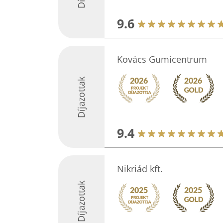
9.6
Kovács Gumicentrum
Díjazottak
9.4
Nikriád kft.
Díjazottak