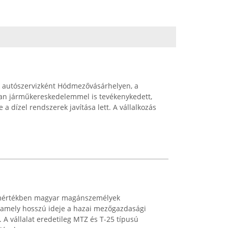
 autószervizként Hódmezővásárhelyen, a
an járműkereskedelemmel is tevékenykedett,
 a dízel rendszerek javítása lett. A vállalkozás
s mértékben magyar magánszemélyek
t, amely hosszú ideje a hazai mezőgazdasági
. A vállalat eredetileg MTZ és T-25 típusú