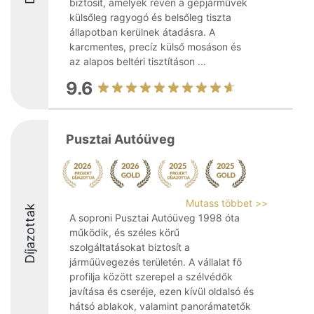
biztosít, amelyek révén a gépjárművek
külsőleg ragyogó és belsőleg tiszta
állapotban kerülnek átadásra. A
karcmentes, precíz külső mosáson és
az alapos beltéri tisztításon ...
9.6
Pusztai Autóüveg
Mutass többet >>
Díjazottak
A soproni Pusztai Autóüveg 1998 óta
működik, és széles körű
szolgáltatásokat biztosít a
járműüvegezés területén. A vállalat fő
profilja között szerepel a szélvédők
javítása és cseréje, ezen kívül oldalsó és
hátsó ablakok, valamint panorámatetők