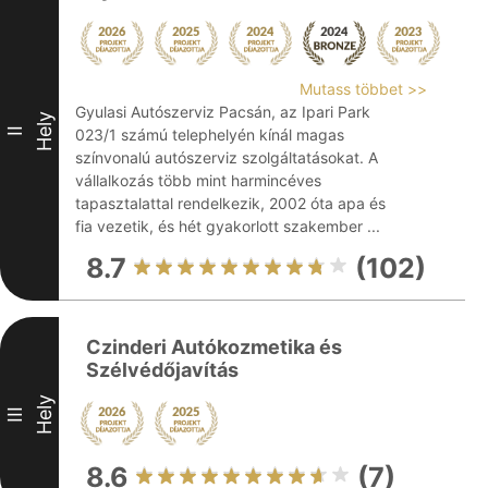
Mutass többet >>
Gyulasi Autószerviz Pacsán, az Ipari Park
Hely
II
023/1 számú telephelyén kínál magas
színvonalú autószerviz szolgáltatásokat. A
vállalkozás több mint harmincéves
tapasztalattal rendelkezik, 2002 óta apa és
fia vezetik, és hét gyakorlott szakember ...
8.7
(102)
Czinderi Autókozmetika és
Szélvédőjavítás
Hely
III
8.6
(7)