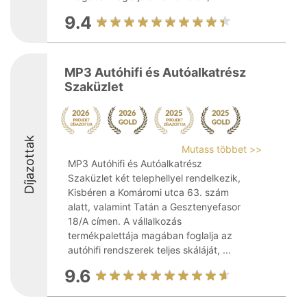
9.4
MP3 Autóhifi és Autóalkatrész
Szaküzlet
Díjazottak
Mutass többet >>
MP3 Autóhifi és Autóalkatrész
Szaküzlet két telephellyel rendelkezik,
Kisbéren a Komáromi utca 63. szám
alatt, valamint Tatán a Gesztenyefasor
18/A címen. A vállalkozás
termékpalettája magában foglalja az
autóhifi rendszerek teljes skáláját, ...
9.6