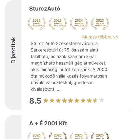
SturczAutó
Mutass többet >>
Díjazottak
Sturcz Autó Székesfehérváron, a
Sárkeresztúri út 75-ös szám alatt
található, és azok számára kínál
megbízható használt gépjárműveket,
akik minőségi autót keresnek. A 2000
óta működő vállalkozás folyamatosan
bővülő választékkal, gondosan
kiválasztott, ...
8.5
A + É 2001 Kft.