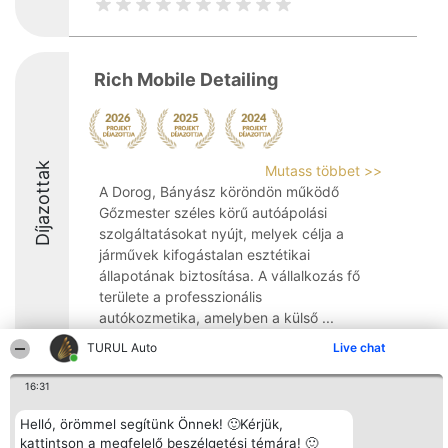
Rich Mobile Detailing
Díjazottak
Mutass többet >>
A Dorog, Bányász köröndön működő
Gőzmester széles körű autóápolási
szolgáltatásokat nyújt, melyek célja a
járművek kifogástalan esztétikai
állapotának biztosítása. A vállalkozás fő
területe a professzionális
autókozmetika, amelyben a külső ...
TURUL Auto
Live chat
8.4
16:31
Helló, örömmel segítünk Önnek! 🙂Kérjük,
Rangsorszervező
Népszavazás
Elérhetőség
SC Beautiful Company S.R.L.
Nyertesek
Elérhetőség
kattintson a megfelelő beszélgetési témára! 🙂