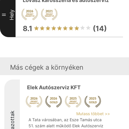
Lovász karosszéria és autószerviz
Hely
II
8.1
(14)
Más cégek a környéken
Elek Autószerviz KFT
Díjazottak
Mutass többet >>
A Tata városában, az Esze Tamás utca
51. szám alatt működő Elek Autószerviz