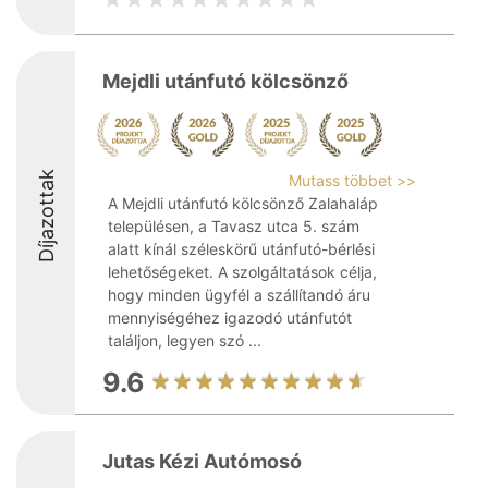
Mejdli utánfutó kölcsönző
Díjazottak
Mutass többet >>
A Mejdli utánfutó kölcsönző Zalahaláp
településen, a Tavasz utca 5. szám
alatt kínál széleskörű utánfutó-bérlési
lehetőségeket. A szolgáltatások célja,
hogy minden ügyfél a szállítandó áru
mennyiségéhez igazodó utánfutót
találjon, legyen szó ...
9.6
Jutas Kézi Autómosó