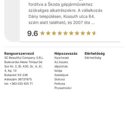
fordítva a Škoda gépjárművekhez
szükséges alkatrészekre. A vállalkozás
Dány településen, Kossuth utca 64.
szám alatt található, és 2007 óta ...
9.6
Rangsorszervező
Népszavazás
Elérhetőség
SC Beautiful Company S.R.L.
Nyertesek
Elérhetőség
Bulevardul Aleea Timișul De
Az összes
Sus Nr. 2, Bl. A30, Sc. A, Et.
díjazottak
4, Ap. 13
listája
Bukarest 53-238
Szabályok
Adószám 36737675
Státusz
tel: +363 033 425 71
Polityka
Prywatności