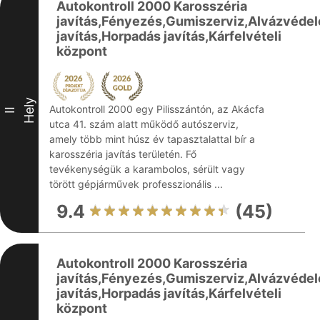
Autokontroll 2000 Karosszéria
javítás,Fényezés,Gumiszerviz,Alvázvéde
javítás,Horpadás javítás,Kárfelvételi
központ
Hely
Autokontroll 2000 egy Pilisszántón, az Akácfa
II
utca 41. szám alatt működő autószerviz,
amely több mint húsz év tapasztalattal bír a
karosszéria javítás területén. Fő
tevékenységük a karambolos, sérült vagy
törött gépjárművek professzionális ...
9.4
(45)
Autokontroll 2000 Karosszéria
javítás,Fényezés,Gumiszerviz,Alvázvéde
javítás,Horpadás javítás,Kárfelvételi
központ