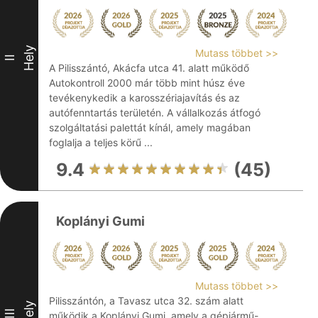
Hely
Mutass többet >>
II
A Pilisszántó, Akácfa utca 41. alatt működő
Autokontroll 2000 már több mint húsz éve
tevékenykedik a karosszériajavítás és az
autófenntartás területén. A vállalkozás átfogó
szolgáltatási palettát kínál, amely magában
foglalja a teljes körű ...
9.4
(45)
Koplányi Gumi
Mutass többet >>
Pilisszántón, a Tavasz utca 32. szám alatt
Hely
III
működik a Koplányi Gumi, amely a gépjármű-