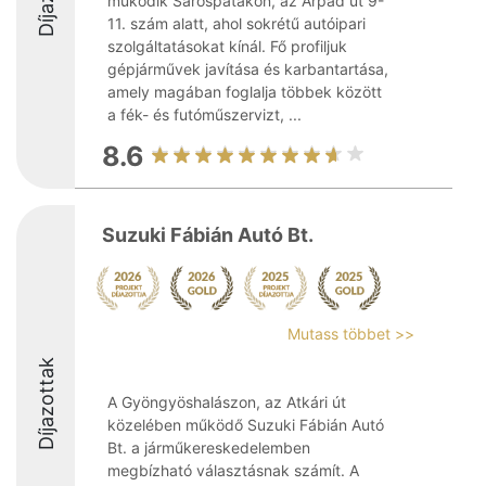
működik Sárospatakon, az Árpád út 9-
11. szám alatt, ahol sokrétű autóipari
szolgáltatásokat kínál. Fő profiljuk
gépjárművek javítása és karbantartása,
amely magában foglalja többek között
a fék- és futóműszervizt, ...
8.6
Suzuki Fábián Autó Bt.
Mutass többet >>
Díjazottak
A Gyöngyöshalászon, az Atkári út
közelében működő Suzuki Fábián Autó
Bt. a járműkereskedelemben
megbízható választásnak számít. A