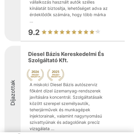
vállalkozás használt autók széles
kínálatát biztosítja, lehetőséget adva az
érdeklődők számára, hogy több márka
...
9.2
Diesel Bázis Kereskedelmi És
Szolgáltató Kft.
Díjazottak
A miskolci Diesel Bázis autószerviz
főként dízel üzemanyag-rendszerek
javítására koncentrál. Szolgáltatásaik
között szerepel személyautók,
teherjárművek és munkagépek
injektorainak, valamint nagynyomású
szivattyúinak és adagolóinak precíz
vizsgálata ...