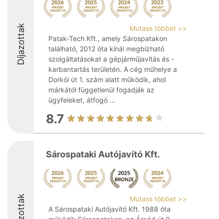
Díjazottak
Mutass többet >>
Patak-Tech Kft., amely Sárospatakon
található, 2012 óta kínál megbízható
szolgáltatásokat a gépjárműjavítás és -
karbantartás területén. A cég műhelye a
Dorkói út 1. szám alatt működik, ahol
márkától függetlenül fogadják az
ügyfeleket, átfogó ...
8.7
Sárospataki Autójavító Kft.
Díjazottak
Mutass többet >>
A Sárospataki Autójavító Kft. 1988 óta