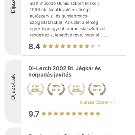
Díjazottak
alatt működő Gumidiszkont Miskolc
1996 óta kínál kiváló minőségű
autószerviz- és gumiabroncs-
szolgáltatásokat. Az üzlet a térség
egyik legnagyobb abroncskészletével
rendelkezik, lehetővé téve, hogy téli, ...
8.4
Di-Lerch 2002 Bt. Jégkár és
horpadás javítás
Díjazottak
Mutass többet >>
9.7