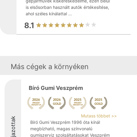
gépjárművek kiskereskedelme, ezen belül
is elsősorban használt autók értékesítése,
ahol széles kínálattal ...
8.1
Más cégek a környéken
Bíró Gumi Veszprém
Mutass többet >>
Díjazottak
Bíró Gumi Veszprém 1996 óta kínál
megbízható, magas színvonalú
gumiszerviz szolgáltatásokat Veszprém