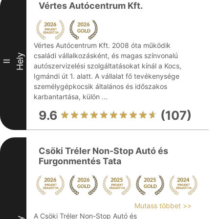
Vértes Autócentrum Kft.
Vértes Autócentrum Kft. 2008 óta működik
családi vállalkozásként, és magas színvonalú
Hely
II
autószervizelési szolgáltatásokat kínál a Kocs,
Igmándi út 1. alatt. A vállalat fő tevékenysége
személygépkocsik általános és időszakos
karbantartása, külön ...
9.6
(107)
Csöki Tréler Non-Stop Autó és
Furgonmentés Tata
Mutass többet >>
A Csöki Tréler Non-Stop Autó és