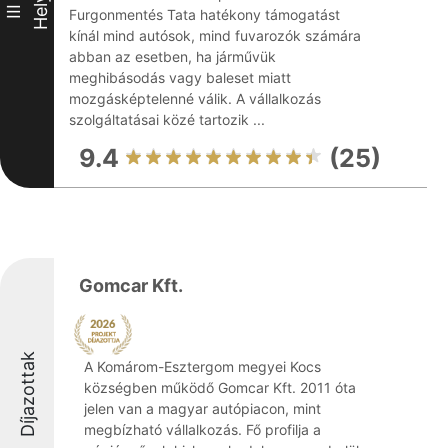
Hely
III
Furgonmentés Tata hatékony támogatást
kínál mind autósok, mind fuvarozók számára
abban az esetben, ha járművük
meghibásodás vagy baleset miatt
mozgásképtelenné válik. A vállalkozás
szolgáltatásai közé tartozik ...
9.4
(25)
Gomcar Kft.
Díjazottak
A Komárom-Esztergom megyei Kocs
községben működő Gomcar Kft. 2011 óta
jelen van a magyar autópiacon, mint
megbízható vállalkozás. Fő profilja a