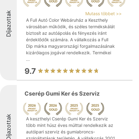
Díjazottak
Mutass többet >>
A Full Autó Color Webáruház a Keszthely
városában működik, és széles termékskálát
biztosít az autóápolás és fényezés iránt
érdeklődők számára. A vállalkozás a Full
Dip márka magyarországi forgalmazásának
kizárólagos jogával rendelkezik. Termékei
...
9.7
Cserép Gumi Ker és Szerviz
Díjazottak
A keszthelyi Cserép Gumi Ker és Szerviz
több mint húsz éves múlttal rendelkezik az
autóipari szerviz és gumiabroncs-
szolgáltatások területén. A vállalkozás 2001