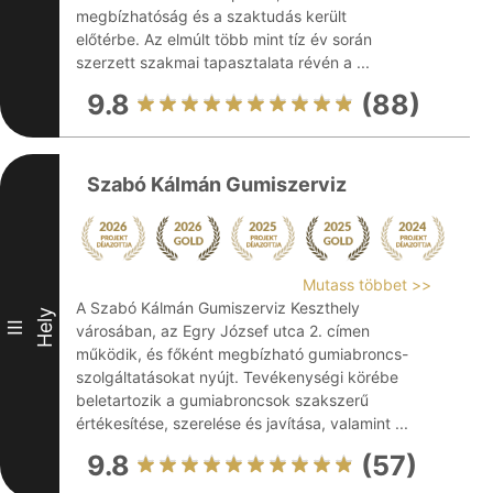
megbízhatóság és a szaktudás került
előtérbe. Az elmúlt több mint tíz év során
szerzett szakmai tapasztalata révén a ...
9.8
(88)
Szabó Kálmán Gumiszerviz
Mutass többet >>
A Szabó Kálmán Gumiszerviz Keszthely
Hely
III
városában, az Egry József utca 2. címen
működik, és főként megbízható gumiabroncs-
szolgáltatásokat nyújt. Tevékenységi körébe
beletartozik a gumiabroncsok szakszerű
értékesítése, szerelése és javítása, valamint ...
9.8
(57)