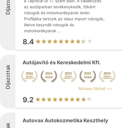
Díjazottak
a Tapolcai út 17. szám alatt. A vállalkozás
az autóiparban tevékenykedik, főként
robogók és motorkerékpárok terén.
Profiljába tartozik az olasz import robogók,
illetve használt robogók és
motorkerékpárok ...
8.4
Autójavító és Kereskedelmi Kft.
Díjazottak
Mutass többet >>
9.2
Autovax Autokozmetika Keszthely