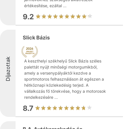
értékesítése, ezáltal ...
9.2
Slick Bázis
Díjazottak
A keszthelyi székhelyű Slick Bázis széles
palettát nyújt minőségi motorgumikból,
amely a versenypályáktól kezdve a
sportmotoros felhasználáson át egészen a
hétköznapi közlekedésig terjed. A
vállalkozás fő törekvése, hogy a motorosok
rendelkezésére ...
8.7