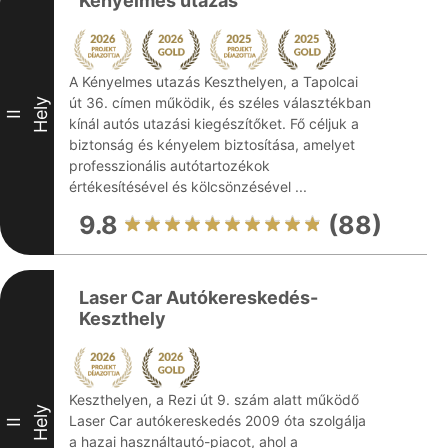
Kényelmes utazás
A Kényelmes utazás Keszthelyen, a Tapolcai
út 36. címen működik, és széles választékban
Hely
II
kínál autós utazási kiegészítőket. Fő céljuk a
biztonság és kényelem biztosítása, amelyet
professzionális autótartozékok
értékesítésével és kölcsönzésével ...
9.8
(88)
Laser Car Autókereskedés-
Keszthely
Keszthelyen, a Rezi út 9. szám alatt működő
Hely
Laser Car autókereskedés 2009 óta szolgálja
II
a hazai használtautó-piacot, ahol a