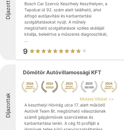
Díjazottak
Bosch Car Szerviz Keszthely Keszthelyen, a
Tapolcai út 92. szám alatt található, ahol
átfogó autójavítási és karbantartási
szolgáltatásokat nyújt. A műhely
megbízható szolgáltatások széles skáláját
kínálja, beleértve a műszeres diagnosztikát,
...
9
Dömötör Autóvillamossági KFT
Díjazottak
Mutass többet >>
A keszthelyi Hóvirág utca 17. alatt működő
Autóvill Team Bt. megbízható választásnak
számít gépjárművek szervizelése és
karbantartása terén. A cég fő profilját a
járművek teljes körű szervizszolgáltatása