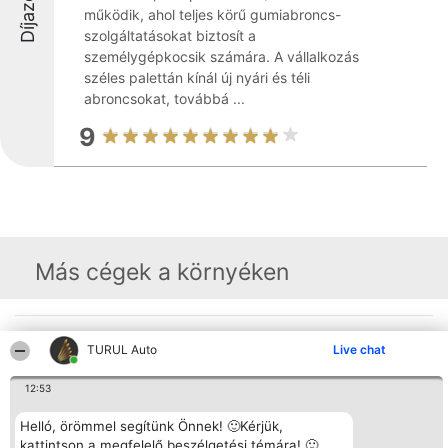
működik, ahol teljes körű gumiabroncs-
szolgáltatásokat biztosít a
személygépkocsik számára. A vállalkozás
széles palettán kínál új nyári és téli
abroncsokat, továbbá ...
9
Más cégek a környéken
Rangsorszervező
Népszavazás
Elérhetőség
TURUL Auto
Live chat
SC Beautiful Company S.R.L.
Nyertesek
Elérhetőség
Bulevardul Aleea Timișul De
Az összes
Sus Nr. 2, Bl. A30, Sc. A, Et.
díjazottak
12:53
4, Ap. 13
listája
Bukarest 53-238
Szabályok
Helló, örömmel segítünk Önnek! 🙂Kérjük,
Adószám 36737675
Státusz
tel: +363 033 425 71
kattintson a megfelelő beszélgetési témára! 🙂
Polityka