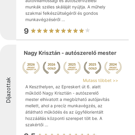
autóvillamossági és autószervizelési
munkák széles skáláját nyújtja. A műhely
szakmai felkészültségéről és gondos
munkavégzéséről ...
9
Nagy Krisztán - autószerelő mester
Díjazottak
Mutass többet >>
A Keszthelyen, az Epreskert út 6. alatt
működő Nagy Krisztián - autószerelő
mester elhivatott a megbízható autójavítás
mellett, ahol a precíz munkavégzés, az
átlátható működés és az ügyfélorientált
hozzáállás központi szerepet tölt be. A
szakértői ...