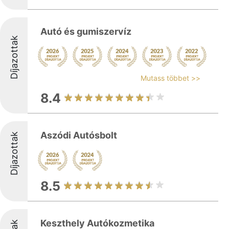
Autó és gumiszervíz
Díjazottak
Mutass többet >>
8.4
Aszódi Autósbolt
Díjazottak
8.5
Keszthely Autókozmetika