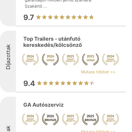
Szakértő ...
9.7
Top Trailers - utánfutó
kereskedés/kölcsönző
Díjazottak
Mutass többet >>
9.4
GA Autószerviz
Mutass többet >>