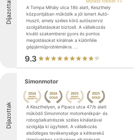
Díjazottak
Mutass többet >>
A Tompa Mihály utca 18b alatt, Keszthely
központjában működik a jól ismert Autó-
Huszti, amely széles körű autószerviz
szolgáltatásokat biztosít. A vállalkozás
kiváló szakemberei gyors és pontos
megoldásokat kínálnak a különféle
gépjárműproblémákra. ...
9.3
Simonmotor
Díjazottak
A Keszthelyen, a Pipacs utca 47/b alatt
működő Simonmotor motorkerékpár- és
robogóalkatrészek széles kínálatával
szolgálja ki ügyfeleit. A vállalkozás
elsődleges tevékenysége a kétkerekű
járművekhez szükséges alkatrészek