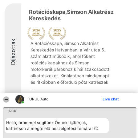
Rotációskapa,Simson Alkatrész
Kereskedés
Díjazottak
A Rotációskapa, Simson Alkatrész
Kereskedés Hatvanban, a Vár utca 6.
szám alatt működik, ahol főként
rotációs kapákhoz és Simson
motorkerékpárokhoz kínál szakosodott
alkatrészeket. Kínálatában mindennapi
és ritkábban előforduló pótalkatrészek
...
8.6
TURUL Auto
Live chat
02:56
Rangsorszervező
Népszavazás
Elérhetőség
Helló, örömmel segítünk Önnek! 🙂Kérjük,
SC Beautiful Company S.R.L.
Nyertesek
Elérhetőség
kattintson a megfelelő beszélgetési témára! 🙂
Bulevardul Aleea Timișul De
Az összes
Sus Nr. 2, Bl. A30, Sc. A, Et.
díjazottak