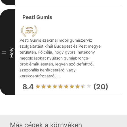
Pesti Gumis
Pesti Gumis szakmai mobil gumiszerviz
szolgáltatást kínál Budapest és Pest megye
Hely
területén. Fő célja, hogy gyors, hatékony
II
megoldásokat nyújtson gumiabroncs-
problémák esetén, legyen szó defektről,
szezonális kerékcseréről vagy
kerékcentrírozásról. ...
8.4
(20)
Más cégek a környéken