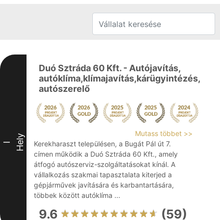
Duó Sztráda 60 Kft. - Autójavítás,
autóklíma,klímajavítás,kárügyintézés,
autószerelő
Mutass többet >>
Hely
Kerekharaszt településen, a Bugát Pál út 7.
I
címen működik a Duó Sztráda 60 Kft., amely
átfogó autószerviz-szolgáltatásokat kínál. A
vállalkozás szakmai tapasztalata kiterjed a
gépjárművek javítására és karbantartására,
többek között autóklíma ...
9.6
(59)