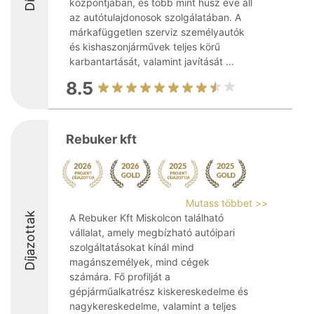
központjában, és több mint húsz éve áll
az autótulajdonosok szolgálatában. A
márkafüggetlen szerviz személyautók
és kishaszonjárművek teljes körű
karbantartását, valamint javítását ...
8.5
Rebuker kft
Mutass többet >>
Díjazottak
A Rebuker Kft Miskolcon található
vállalat, amely megbízható autóipari
szolgáltatásokat kínál mind
magánszemélyek, mind cégek
számára. Fő profilját a
gépjárműalkatrész kiskereskedelme és
nagykereskedelme, valamint a teljes