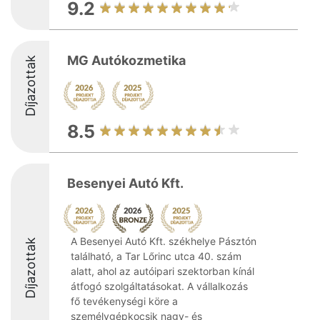
9.2
MG Autókozmetika
Díjazottak
8.5
Besenyei Autó Kft.
A Besenyei Autó Kft. székhelye Pásztón
Díjazottak
található, a Tar Lőrinc utca 40. szám
alatt, ahol az autóipari szektorban kínál
átfogó szolgáltatásokat. A vállalkozás
fő tevékenységi köre a
személygépkocsik nagy- és