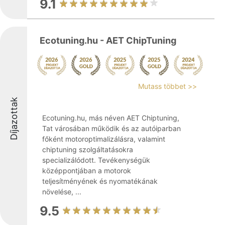
9.1
Ecotuning.hu - AET ChipTuning
Mutass többet >>
Díjazottak
Ecotuning.hu, más néven AET Chiptuning,
Tat városában működik és az autóiparban
főként motoroptimalizálásra, valamint
chiptuning szolgáltatásokra
specializálódott. Tevékenységük
középpontjában a motorok
teljesítményének és nyomatékának
növelése, ...
9.5