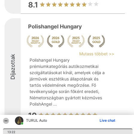
8.1
Polishangel Hungary
Mutass többet >>
Díjazottak
Polishangel Hungary
prémiumkategóriás autókozmetikai
szolgáltatásokat kínál, amelyek célja a
járművek esztétikus állapotának és
tartós védelmének megőrzése. Fő
tevékenysége során főként eredeti,
Németországban gyártott kézműves
PolishAngel ...
10
TURUL Auto
Live chat
13:22