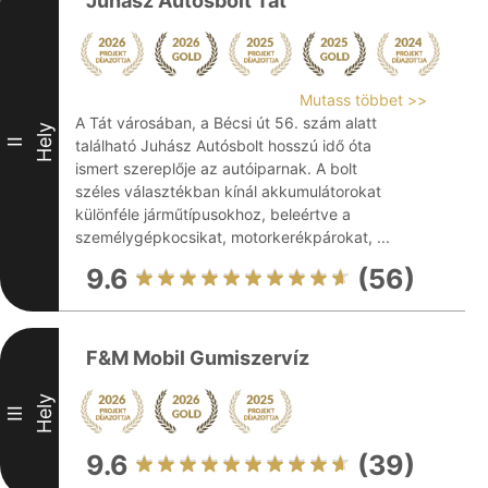
Juhász Autósbolt Tát
Mutass többet >>
A Tát városában, a Bécsi út 56. szám alatt
Hely
II
található Juhász Autósbolt hosszú idő óta
ismert szereplője az autóiparnak. A bolt
széles választékban kínál akkumulátorokat
különféle járműtípusokhoz, beleértve a
személygépkocsikat, motorkerékpárokat, ...
9.6
(56)
F&M Mobil Gumiszervíz
Hely
III
9.6
(39)