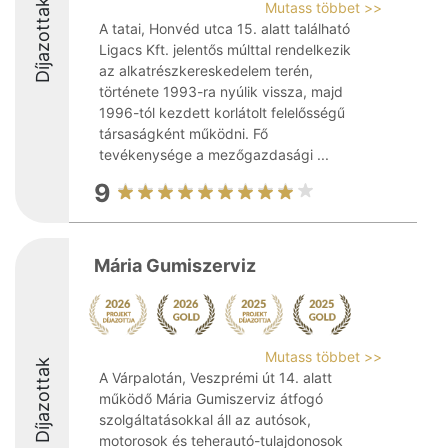
Díjazottak
Mutass többet >>
A tatai, Honvéd utca 15. alatt található
Ligacs Kft. jelentős múlttal rendelkezik
az alkatrészkereskedelem terén,
története 1993-ra nyúlik vissza, majd
1996-tól kezdett korlátolt felelősségű
társaságként működni. Fő
tevékenysége a mezőgazdasági ...
9
Mária Gumiszerviz
Mutass többet >>
Díjazottak
A Várpalotán, Veszprémi út 14. alatt
működő Mária Gumiszerviz átfogó
szolgáltatásokkal áll az autósok,
motorosok és teherautó-tulajdonosok