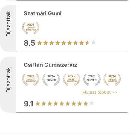
Szatmári Gumi
Díjazottak
8.5
Csiffári Gumiszervíz
Díjazottak
Mutass többet >>
9.1