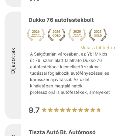
Dukko 76 autófestékbolt
Mutass többet >>
Díjazottak
A Salgótarján városában, az Ybl Miklós
út 76. szám alatt található Dukko 76
autófestékbolt kiemelkedő szakmai
tudással foglalkozik autófényezéssel és
karosszériajavítással. Az üzlet
kínálatában megtalálhatók
professzionális autófestékek, amelyeket
...
9.7
Tiszta Autó Bt. Autómosó