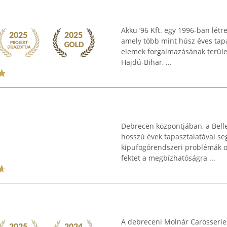
Akku ’96 Kft. egy 1996-ban létr
amely több mint húsz éves tapa
elemek forgalmazásának területé
Hajdú-Bihar, ...
Debrecen központjában, a Belle
hosszú évek tapasztalatával se
kipufogórendszeri problémák o
fektet a megbízhatóságra ...
A debreceni Molnár Carosserie 