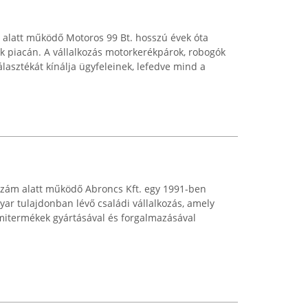
 alatt működő Motoros 99 Bt. hosszú évek óta
k piacán. A vállalkozás motorkerékpárok, robogók
álasztékát kínálja ügyfeleinek, lefedve mind a
szám alatt működő Abroncs Kft. egy 1991-ben
yar tulajdonban lévő családi vállalkozás, amely
itermékek gyártásával és forgalmazásával