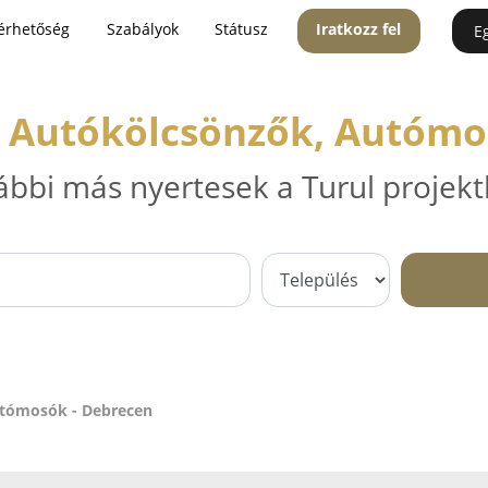
érhetőség
Szabályok
Státusz
Iratkozz fel
E
, Autókölcsönzők, Autómo
ábbi más nyertesek a Turul projekt
utómosók - Debrecen