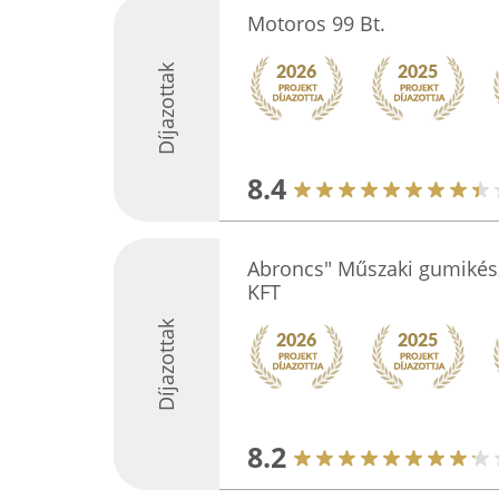
Motoros 99 Bt.
Díjazottak
8.4
Abroncs" Műszaki gumikész
KFT
Díjazottak
8.2