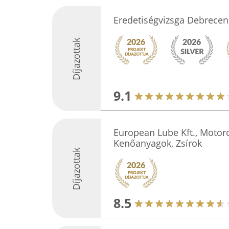
Eredetiségvizsga Debrecen
Díjazottak
9.1
European Lube Kft., Motorol
Kenőanyagok, Zsírok
Díjazottak
8.5