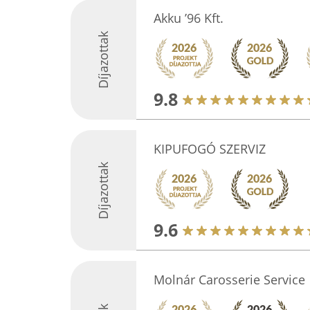
Akku ’96 Kft.
Díjazottak
9.8
KIPUFOGÓ SZERVIZ
Díjazottak
9.6
Molnár Carosserie Service