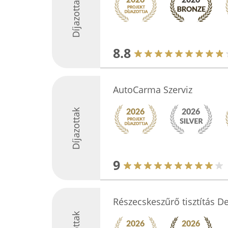
Díjazottak
8.8
AutoCarma Szerviz
Díjazottak
9
Részecskeszűrő tisztítás D