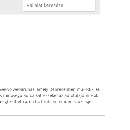
növekvő webáruház, amely Debrecenben működik, és
as minőségű autóalkatrészeket az autótulajdonosok
y megfizethető áron biztosítson minden szükséges