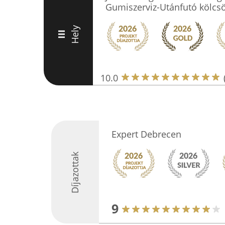
Gumiszerviz-Utánfutó kölcs
Hely
III
10.0
Expert Debrecen
Díjazottak
9