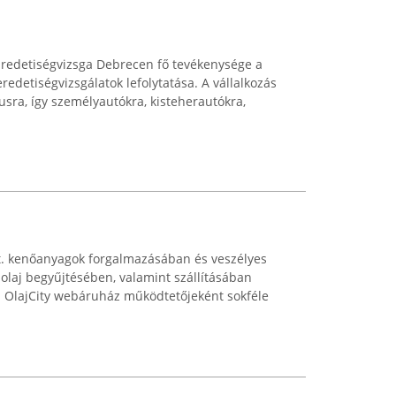
Eredetiségvizsga Debrecen fő tevékenysége a
redetiségvizsgálatok lefolytatása. A vállalkozás
usra, így személyautókra, kisteherautókra,
. kenőanyagok forgalmazásában és veszélyes
 olaj begyűjtésében, valamint szállításában
z OlajCity webáruház működtetőjeként sokféle