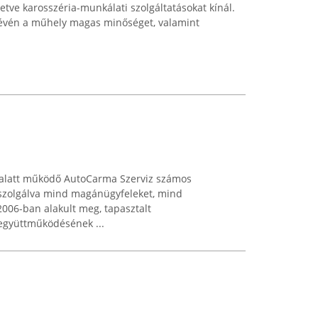
illetve karosszéria-munkálati szolgáltatásokat kínál.
révén a műhely magas minőséget, valamint
. alatt működő AutoCarma Szerviz számos
 kiszolgálva mind magánügyfeleket, mind
 2006-ban alakult meg, tapasztalt
együttműködésének ...