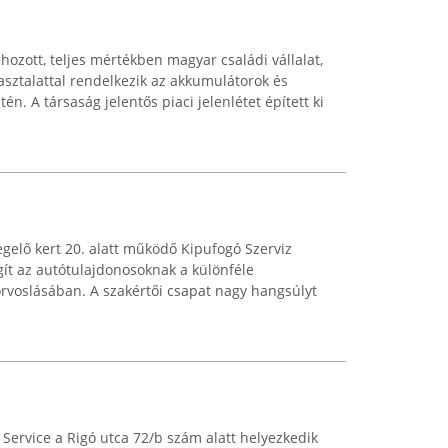
ehozott, teljes mértékben magyar családi vállalat,
sztalattal rendelkezik az akkumulátorok és
n. A társaság jelentős piaci jelenlétet épített ki
gelő kert 20. alatt működő Kipufogó Szerviz
gít az autótulajdonosoknak a különféle
rvoslásában. A szakértői csapat nagy hangsúlyt
Service a Rigó utca 72/b szám alatt helyezkedik