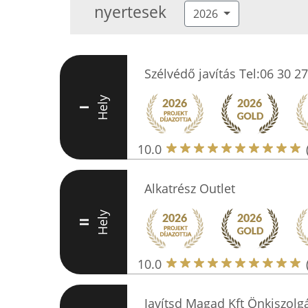
nyertesek
2026
Szélvédő javítás Tel:06 30 2
Hely
I
10.0
Alkatrész Outlet
Hely
II
10.0
Javítsd Magad Kft Önkiszolgá