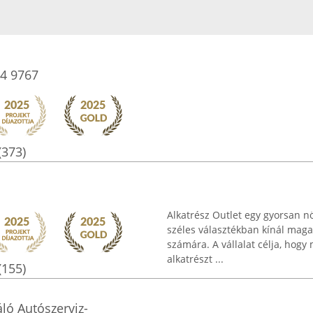
74 9767
(373)
Alkatrész Outlet egy gyorsan 
széles választékban kínál mag
számára. A vállalat célja, hog
alkatrészt ...
(155)
ló Autószerviz-