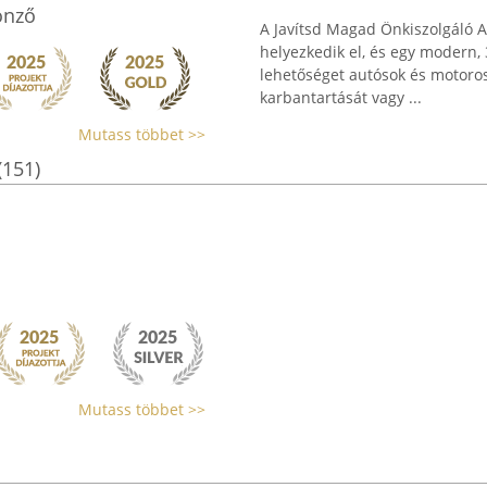
önző
A Javítsd Magad Önkiszolgáló A
helyezkedik el, és egy modern,
lehetőséget autósok és motoro
karbantartását vagy ...
Mutass többet >>
(151)
Mutass többet >>