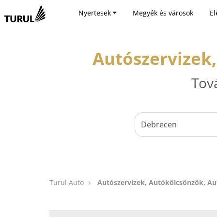
Nyertesek
Megyék és városok
El
Autószervizek
Tov
Turul Auto
Autószervizek, Autókölcsönzők, A