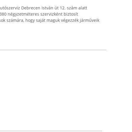
utószerviz Debrecen István út 12. szám alatt
 380 négyzetméteres szervizként biztosít
sok számára, hogy saját maguk végezzék járműveik