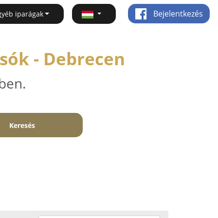
Bejelentkezés
gyéb iparágak
sók - Debrecen
ben.
Keresés