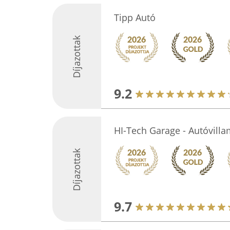
Tipp Autó
Díjazottak
9.2
HI-Tech Garage - Autóvill
Díjazottak
9.7