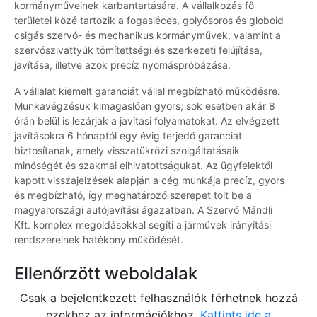
kormányműveinek karbantartására. A vállalkozás fő
területei közé tartozik a fogasléces, golyósoros és globoid
csigás szervó- és mechanikus kormányművek, valamint a
szervószivattyúk tömítettségi és szerkezeti felújítása,
javítása, illetve azok precíz nyomáspróbázása.
A vállalat kiemelt garanciát vállal megbízható működésre.
Munkavégzésük kimagaslóan gyors; sok esetben akár 8
órán belül is lezárják a javítási folyamatokat. Az elvégzett
javításokra 6 hónaptól egy évig terjedő garanciát
biztosítanak, amely visszatükrözi szolgáltatásaik
minőségét és szakmai elhivatottságukat. Az ügyfelektől
kapott visszajelzések alapján a cég munkája precíz, gyors
és megbízható, így meghatározó szerepet tölt be a
magyarországi autójavítási ágazatban. A Szervó Mándli
Kft. komplex megoldásokkal segíti a járművek irányítási
rendszereinek hatékony működését.
Ellenőrzött weboldalak
Csak a bejelentkezett felhasználók férhetnek hozzá
ezekhez az információkhoz.
Kattints ide a