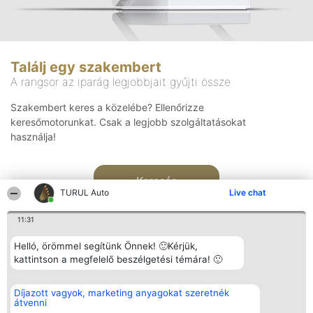
Találj egy szakembert
A rangsor az iparág legjobbjait gyűjti össze
Szakembert keres a közelébe? Ellenőrizze
keresőmotorunkat. Csak a legjobb szolgáltatásokat
használja!
Keresés
TURUL Auto
Live chat
11:31
Helló, örömmel segítünk Önnek! 🙂Kérjük,
kattintson a megfelelő beszélgetési témára! 🙂
Rangsorszervező
Népszavazás
Elérhetőség
Díjazott vagyok, marketing anyagokat szeretnék
SC Beautiful Company S.R.L.
Nyertesek
Elérhetőség
átvenni
Bulevardul Aleea Timișul De
Az összes