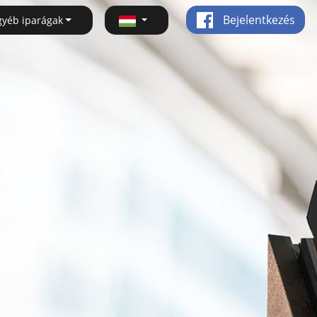
Bejelentkezés
gyéb iparágak