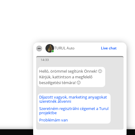
TURUL Auto
Live chat
14:33
Helló, örömmel segítünk Önnek! 🙂
Kérjük, kattintson a megfelelő
beszélgetési témára! 🙂
Díjazott vagyok, marketing anyagokat
szeretnék átvenni
Szeretném regisztrálni cégemet a Turul
projektbe
Problémám van