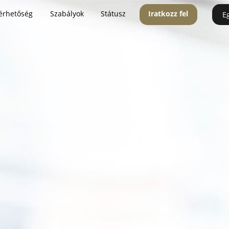
érhetőség
Szabályok
Státusz
Iratkozz fel
E