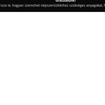
Gratulálunk!
rizze le, hogyan szerezhet népszerűsítéshez szükséges anyagokat, h
ómosók - Debrecen
Autohifi City
Egy cég:
A Debrecen központjában találha
műhely immár több mint húsz éve
érdeklődők rendelkezésére. Az
hangrendszereinek professzionál
Mutass többet >>
szakosodott. Kínálatában szere
erősítők, kiváló minőségű han
kiegészítő, amely elengedhetet
A szakképzett csapat személyre
zajcsillapítási szolgáltatásokat
autóhifi rendszerek telepítését