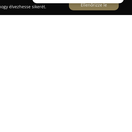
Ellenőrizze le
ogy élvezhesse sikerét.
tó, Szentgyörgyi utca 8. szám alatti szaküzlet és
s tapasztalattal áll az autóhifi iránt
Autohifi City
kifejezetten az autók
is tervezésére, fejlesztésére és kivitelezésére
pelnek korszerű autórádiók, nagy teljesítményű
gszórók, mélynyomók, valamint számos olyan
len a tökéletes hangzás eléréséhez.
 szabott tanácsadást, alapos beszerelési és
 nyújt az érdeklődők számára. Vállalják teljes
, autórádiók beszerelését, valamint hangszórók és