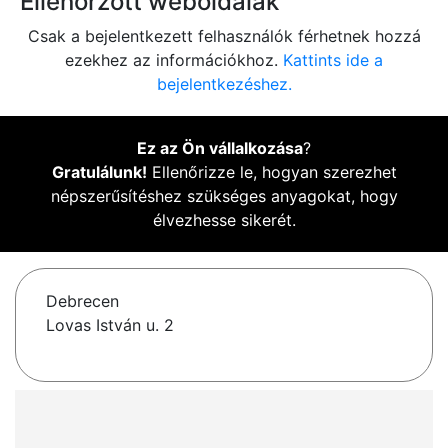
Ellenőrzött weboldalak
Csak a bejelentkezett felhasználók férhetnek hozzá
ezekhez az információkhoz.
Kattints ide a
bejelentkezéshez.
Ez az Ön vállalkozása
?
Gratulálunk!
Ellenőrizze le, hogyan szerezhet
népszerűsítéshez szükséges anyagokat, hogy
élvezhesse sikerét.
Debrecen
Lovas István u. 2