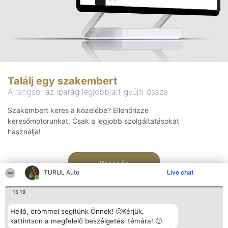
Találj egy szakembert
A rangsor az iparág legjobbjait gyűjti össze
Szakembert keres a közelébe? Ellenőrizze
keresőmotorunkat. Csak a legjobb szolgáltatásokat
használja!
Keresés
TURUL Auto
Live chat
15:19
Helló, örömmel segítünk Önnek! 🙂Kérjük,
kattintson a megfelelő beszélgetési témára! 🙂