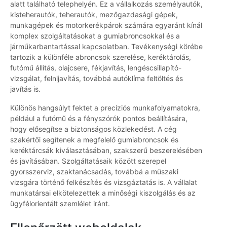
alatt található telephelyén. Ez a vállalkozás személyautók,
kisteherautók, teherautók, mezőgazdasági gépek,
munkagépek és motorkerékpárok számára egyaránt kínál
komplex szolgáltatásokat a gumiabroncsokkal és a
járműkarbantartással kapcsolatban. Tevékenységi körébe
tartozik a különféle abroncsok szerelése, keréktárolás,
futómű állítás, olajcsere, fékjavítás, lengéscsillapító-
vizsgálat, felnijavítás, továbbá autóklíma feltöltés és
javítás is.
Különös hangsúlyt fektet a precíziós munkafolyamatokra,
például a futómű és a fényszórók pontos beállítására,
hogy elősegítse a biztonságos közlekedést. A cég
szakértői segítenek a megfelelő gumiabroncsok és
keréktárcsák kiválasztásában, szakszerű beszerelésében
és javításában. Szolgáltatásaik között szerepel
gyorsszerviz, szaktanácsadás, továbbá a műszaki
vizsgára történő felkészítés és vizsgáztatás is. A vállalat
munkatársai elkötelezettek a minőségi kiszolgálás és az
ügyfélorientált szemlélet iránt.