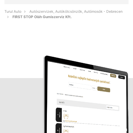
Turul Auto
Autószervizek, Autókölcsönzők, Autómosók - Debrecen
FIRST STOP Oláh Gumiszerviz Kft.