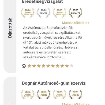
Eredetiségvizsgálat
Díjazottak
Mutass többet >>
Az Autómezzo Bt professzionális
eredetiségvizsgálati szolgáltatásokat
nyújt gépjárművek részére Ajkán, a Fő
út 131. alatt működő telephelyén. A
vállalat az autóellenőrzés, illetve az
autószerelés területén szerzett
szakértelmével biztosítja ...
9
Bognár Autómosó-gumiszervíz
Mutass többet >>