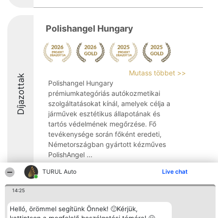
Polishangel Hungary
Mutass többet >>
Díjazottak
Polishangel Hungary
prémiumkategóriás autókozmetikai
szolgáltatásokat kínál, amelyek célja a
járművek esztétikus állapotának és
tartós védelmének megőrzése. Fő
tevékenysége során főként eredeti,
Németországban gyártott kézműves
PolishAngel ...
10
TURUL Auto
Live chat
14:25
Rangsorszervező
Népszavazás
Elérhetőség
Helló, örömmel segítünk Önnek! 🙂Kérjük,
SC Beautiful Company S.R.L.
Nyertesek
Elérhetőség