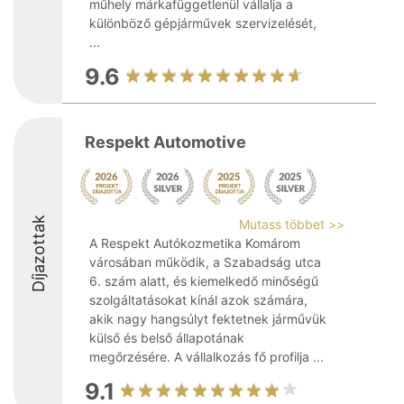
műhely márkafüggetlenül vállalja a
különböző gépjárművek szervizelését,
...
9.6
Respekt Automotive
Díjazottak
Mutass többet >>
A Respekt Autókozmetika Komárom
városában működik, a Szabadság utca
6. szám alatt, és kiemelkedő minőségű
szolgáltatásokat kínál azok számára,
akik nagy hangsúlyt fektetnek járművük
külső és belső állapotának
megőrzésére. A vállalkozás fő profilja ...
9.1