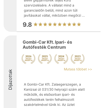
BMW gépjárművek teljes körű
szervizelésére. A vállalat mind a
garanciaidőn belüli, mind azon túli
javításokat vállal, miközben megőrzi ...
9.8
Gombi-Car Kft. Ipari- és
Autófesték Centrum
Mutass többet >>
Díjazottak
A Gombi-Car Kft. Zalaegerszegen, a
Kanizsai út 031/30 helyrajzi szám alatt
működik, és elsősorban ipari- és
autófestékek terén felhalmozott
szakértelmével tűnik ki. Az üzlet