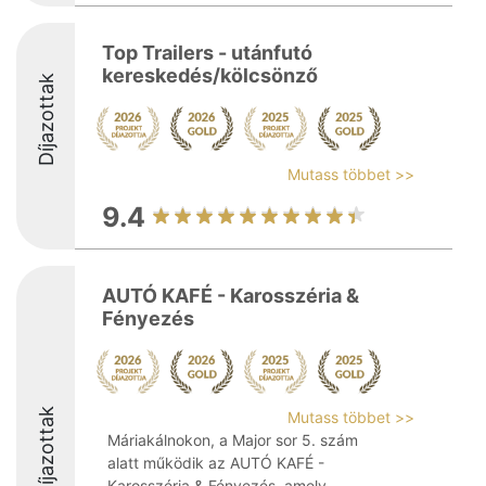
Top Trailers - utánfutó
kereskedés/kölcsönző
Díjazottak
Mutass többet >>
9.4
AUTÓ KAFÉ - Karosszéria &
Fényezés
Díjazottak
Mutass többet >>
Máriakálnokon, a Major sor 5. szám
alatt működik az AUTÓ KAFÉ -
Karosszéria & Fényezés, amely