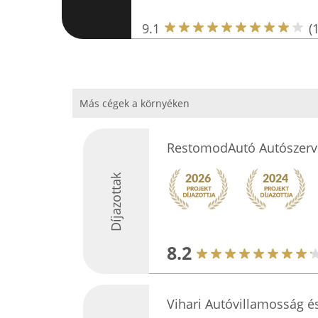
9.1
(
Más cégek a környéken
RestomodAutó Autószerv
Díjazottak
8.2
Vihari Autóvillamosság é