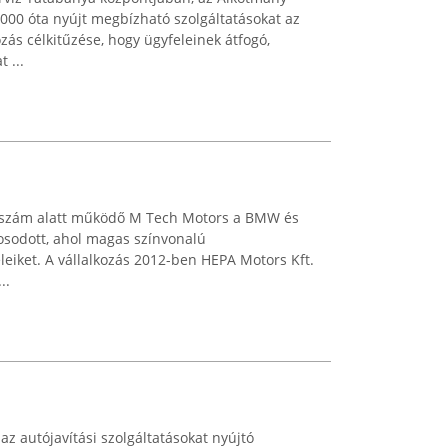
000 óta nyújt megbízható szolgáltatásokat az
ozás célkitűzése, hogy ügyfeleinek átfogó,
 ...
. szám alatt működő M Tech Motors a BMW és
osodott, ahol magas színvonalú
feleiket. A vállalkozás 2012-ben HEPA Motors Kft.
..
z autójavítási szolgáltatásokat nyújtó