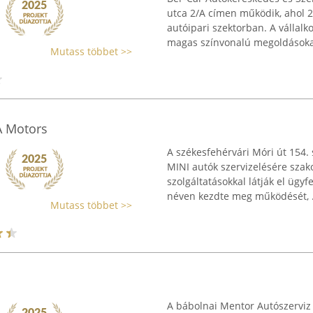
utca 2/A címen működik, ahol 2
autóipari szektorban. A vállalk
magas színvonalú megoldásokat
Mutass többet >>
A Motors
A székesfehérvári Móri út 154
MINI autók szervizelésére szak
szolgáltatásokkal látják el ügy
néven kezdte meg működését, .
Mutass többet >>
A bábolnai Mentor Autószerviz a