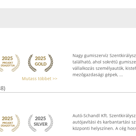
Nagy gumiszervíz Szentkirálysz
található, ahol sokrétű gumisze
vállalkozás személyautók, kist
mezőgazdasági gépek, ...
Mutass többet >>
38)
Autó-Schandl Kft. Szentkirálysz
autójavítási és karbantartási s
központi helyszínen. A cég hoss