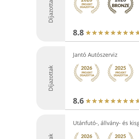
Díjazottak
8.8
Jantó Autószerviz
Díjazottak
8.6
Utánfutó-, állvány- és ki