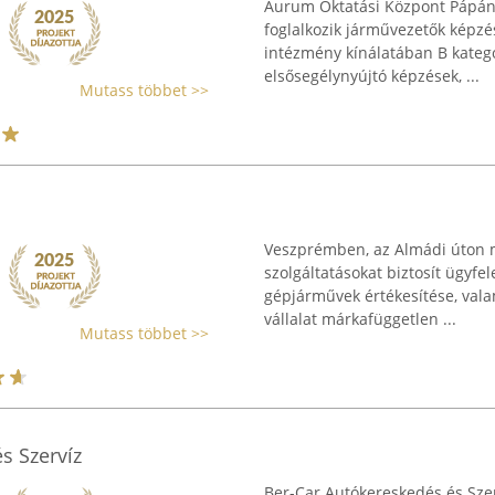
Aurum Oktatási Központ Pápán, 
foglalkozik járművezetők képzés
intézmény kínálatában B kateg
elsősegélynyújtó képzések, ...
Mutass többet >>
Veszprémben, az Almádi úton m
szolgáltatásokat biztosít ügyfel
gépjárművek értékesítése, valam
vállalat márkafüggetlen ...
Mutass többet >>
s Szervíz
Ber-Car Autókereskedés és Sze