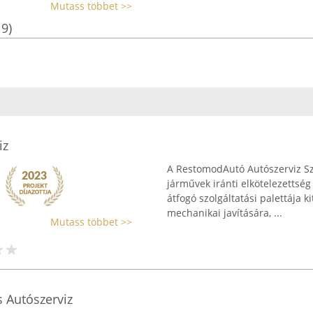
Mutass többet >>
19)
iz
A RestomodAutó Autószerviz Sz
járművek iránti elkötelezettsé
átfogó szolgáltatási palettája k
mechanikai javítására, ...
Mutass többet >>
s Autószerviz