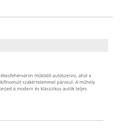
ékesfehérváron működő autószerviz, ahol a
g kifinomult szakértelemmel párosul. A műhely
iterjed a modern és klasszikus autók teljes