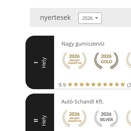
nyertesek
2026
Nagy gumiszervíz
Hely
I
9.9
(
Autó-Schandl Kft.
Hely
II