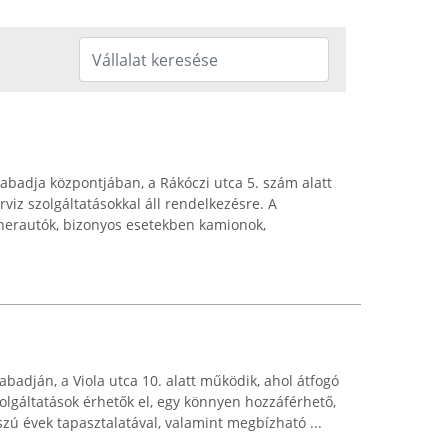
abadja központjában, a Rákóczi utca 5. szám alatt
rviz szolgáltatásokkal áll rendelkezésre. A
eherautók, bizonyos esetekben kamionok,
abadján, a Viola utca 10. alatt működik, ahol átfogó
zolgáltatások érhetők el, egy könnyen hozzáférhető,
zú évek tapasztalatával, valamint megbízható ...