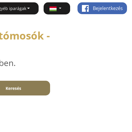
Bejelentkezés
gyéb iparágak
utómosók -
ben.
Keresés