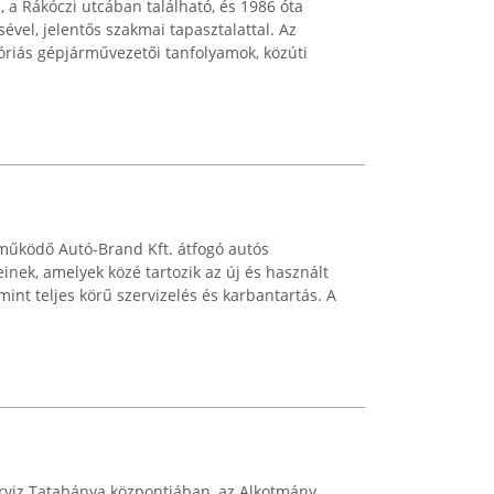
a Rákóczi utcában található, és 1986 óta
ével, jelentős szakmai tapasztalattal. Az
óriás gépjárművezetői tanfolyamok, közúti
űködő Autó-Brand Kft. átfogó autós
einek, amelyek közé tartozik az új és használt
int teljes körű szervizelés és karbantartás. A
rviz Tatabánya központjában, az Alkotmány