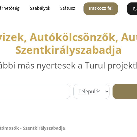
érhetőség
Szabályok
Státusz
Iratkozz fel
E
izek, Autókölcsönzők, A
Szentkirályszabadja
ábbi más nyertesek a Turul projekt
tómosók - Szentkirályszabadja