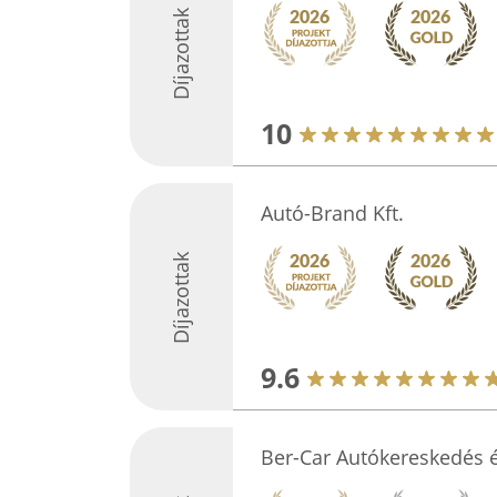
Díjazottak
10
Autó-Brand Kft.
Díjazottak
9.6
Ber-Car Autókereskedés é