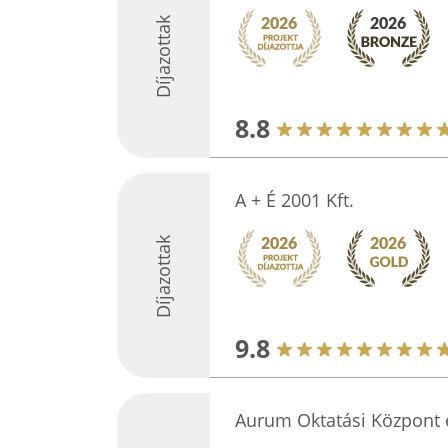
Díjazottak
8.8
A + É 2001 Kft.
Díjazottak
9.8
Aurum Oktatási Központ 