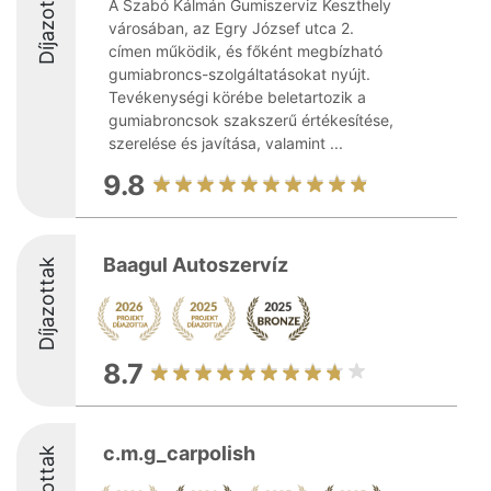
Díjazottak
A Szabó Kálmán Gumiszerviz Keszthely
városában, az Egry József utca 2.
címen működik, és főként megbízható
gumiabroncs-szolgáltatásokat nyújt.
Tevékenységi körébe beletartozik a
gumiabroncsok szakszerű értékesítése,
szerelése és javítása, valamint ...
9.8
Baagul Autoszervíz
Díjazottak
8.7
c.m.g_carpolish