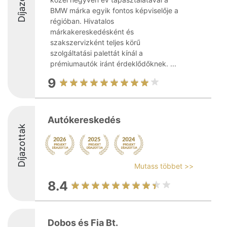
Díjazottak
BMW márka egyik fontos képviselője a
régióban. Hivatalos
márkakereskedésként és
szakszervizként teljes körű
szolgáltatási palettát kínál a
prémiumautók iránt érdeklődőknek. ...
9
Autókereskedés
Díjazottak
Mutass többet >>
8.4
Dobos és Fia Bt.