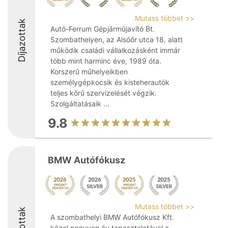
Mutass többet >>
Díjazottak
Autó-Ferrum Gépjárműjavító Bt.
Szombathelyen, az Alsóőr utca 18. alatt
működik családi vállalkozásként immár
több mint harminc éve, 1989 óta.
Korszerű műhelyeikben
személygépkocsik és kisteherautók
teljes körű szervizelését végzik.
Szolgáltatásaik ...
9.8
BMW Autófókusz
Mutass többet >>
A szombathelyi BMW Autófókusz Kft.
közel negyven év tapasztalatával a