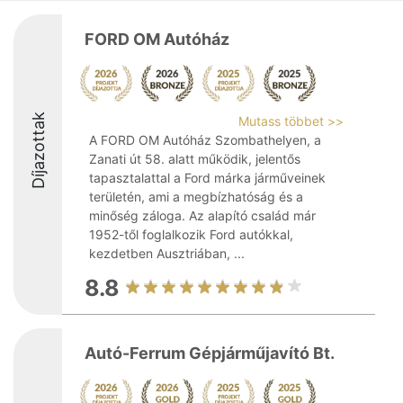
FORD OM Autóház
Díjazottak
Mutass többet >>
A FORD OM Autóház Szombathelyen, a
Zanati út 58. alatt működik, jelentős
tapasztalattal a Ford márka járműveinek
területén, ami a megbízhatóság és a
minőség záloga. Az alapító család már
1952-től foglalkozik Ford autókkal,
kezdetben Ausztriában, ...
8.8
Autó-Ferrum Gépjárműjavító Bt.