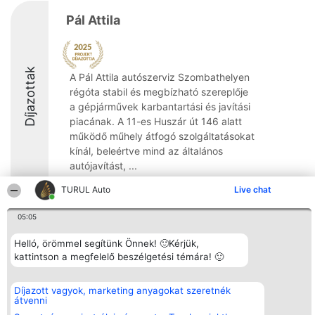
Pál Attila
Díjazottak
A Pál Attila autószerviz Szombathelyen
régóta stabil és megbízható szereplője
a gépjárművek karbantartási és javítási
piacának. A 11-es Huszár út 146 alatt
működő műhely átfogó szolgáltatásokat
kínál, beleértve mind az általános
autójavítást, ...
TURUL Auto
Live chat
05:05
Rangsorszervező
Népszavazás
Elérhetőség
Helló, örömmel segítünk Önnek! 🙂Kérjük,
SC Beautiful Company S.R.L.
Nyertesek
Elérhetőség
kattintson a megfelelő beszélgetési témára! 🙂
Bulevardul Aleea Timișul De
Az összes
Sus Nr. 2, Bl. A30, Sc. A, Et.
díjazottak
4, Ap. 13
listája
Díjazott vagyok, marketing anyagokat szeretnék
Bukarest 53-238
Szabályok
átvenni
Adószám 36737675
Státusz