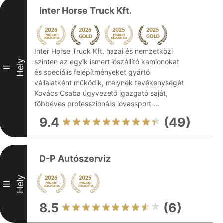
Inter Horse Truck Kft.
Inter Horse Truck Kft. hazai és nemzetközi
szinten az egyik ismert lószállító kamionokat
Hely
II
és speciális felépítményeket gyártó
vállalatként működik, melynek tevékenységét
Kovács Csaba ügyvezető igazgató saját,
többéves professzionális lovassport ...
9.4
(49)
D-P Autószerviz
Hely
III
8.5
(6)