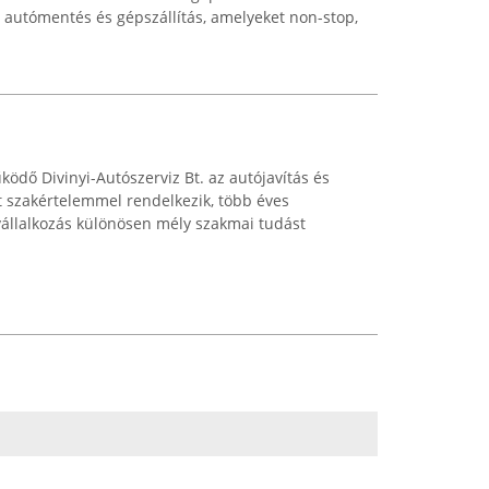
z autómentés és gépszállítás, amelyeket non-stop,
dő Divinyi-Autószerviz Bt. az autójavítás és
t szakértelemmel rendelkezik, több éves
 vállalkozás különösen mély szakmai tudást