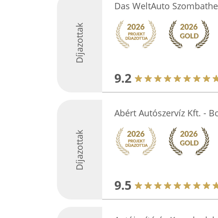
Das WeltAuto Szombathel
Díjazottak
9.2
Abért Autószervíz Kft. - B
Díjazottak
9.5