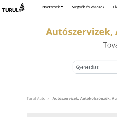
Nyertesek
Megyék és városok
El
Autószervizek,
Tov
Turul Auto
Autószervizek, Autókölcsönzők, A