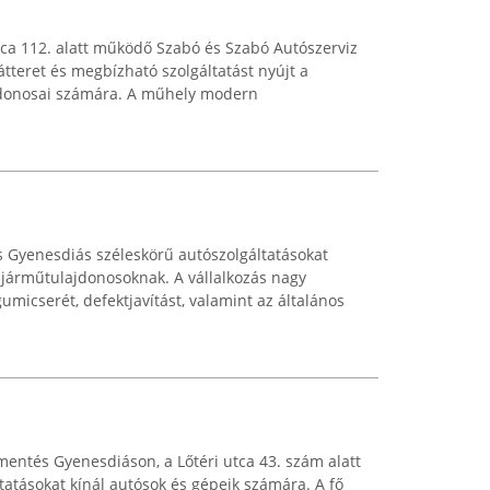
tca 112. alatt működő Szabó és Szabó Autószerviz
tteret és megbízható szolgáltatást nyújt a
jdonosai számára. A műhely modern
s Gyenesdiás széleskörű autószolgáltatásokat
pjárműtulajdonosoknak. A vállalkozás nagy
gumicserét, defektjavítást, valamint az általános
mentés Gyenesdiáson, a Lőtéri utca 43. szám alatt
ltatásokat kínál autósok és gépeik számára. A fő