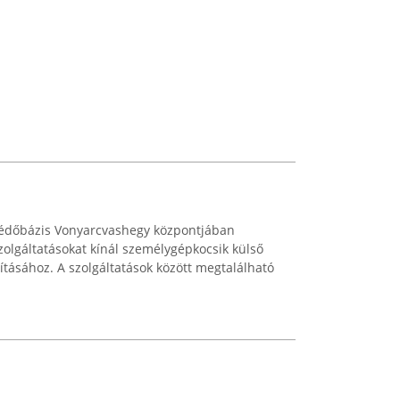
védőbázis Vonyarcvashegy központjában
szolgáltatásokat kínál személygépkocsik külső
vításához. A szolgáltatások között megtalálható