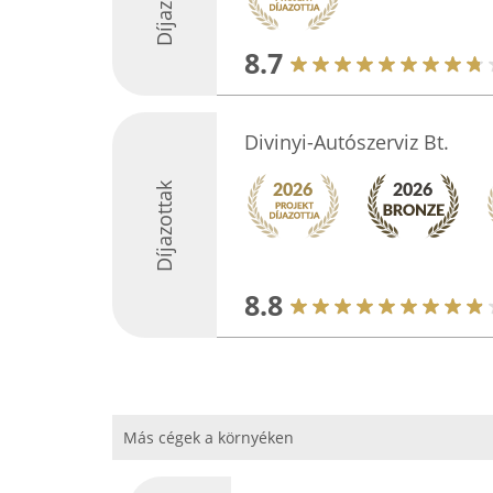
Díjazottak
8.7
Divinyi-Autószerviz Bt.
Díjazottak
8.8
Más cégek a környéken