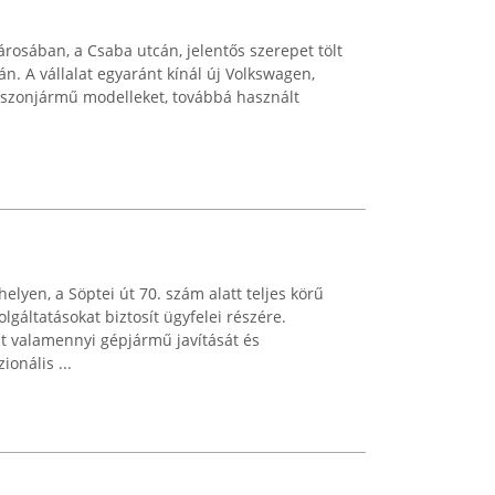
osában, a Csaba utcán, jelentős szerepet tölt
án. A vállalat egyaránt kínál új Volkswagen,
szonjármű modelleket, továbbá használt
elyen, a Söptei út 70. szám alatt teljes körű
lgáltatásokat biztosít ügyfelei részére.
t valamennyi gépjármű javítását és
ionális ...