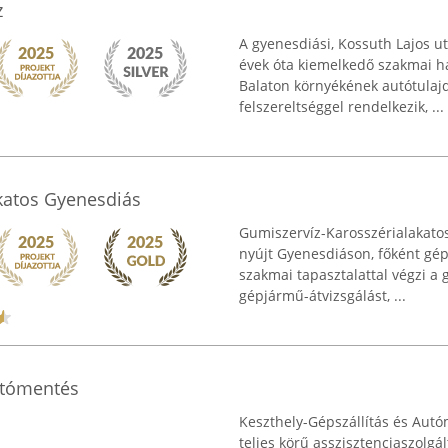
z
A gyenesdiási, Kossuth Lajos u
évek óta kiemelkedő szakmai há
Balaton környékének autótula
felszereltséggel rendelkezik, ...
katos Gyenesdiás
Gumiszervíz-Karosszérialakato
nyújt Gyenesdiáson, főként gé
szakmai tapasztalattal végzi a 
gépjármű-átvizsgálást, ...
Autómentés
Keszthely-Gépszállítás és Autó
teljes körű asszisztenciaszolgá