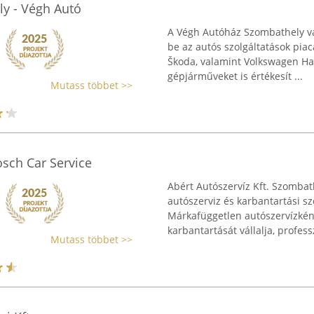
y - Végh Autó
A Végh Autóház Szombathely vár
be az autós szolgáltatások piac
Škoda, valamint Volkswagen Ha
gépjárműveket is értékesít ...
Mutass többet >>
osch Car Service
Abért Autószervíz Kft. Szombath
autószerviz és karbantartási szo
Márkafüggetlen autószervízkén
karbantartását vállalja, professz
Mutass többet >>