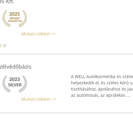
i Kft.
Mutass többet >>
zélvédőbázis
A WELL Autókozmetika és szél
helyezkedik el, és széles körű 
tisztításához, ápolásához és ja
az autómosás, az aprólékos ...
Mutass többet >>