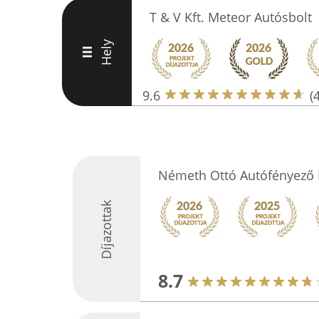
T & V Kft. Meteor Autósbolt
Hely
III
9.6
(
Németh Ottó Autófényező 
Díjazottak
8.7