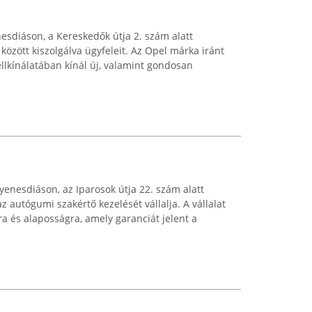
sdiáson, a Kereskedők útja 2. szám alatt
zött kiszolgálva ügyfeleit. Az Opel márka iránt
dellkínálatában kínál új, valamint gondosan
enesdiáson, az Iparosok útja 22. szám alatt
 autógumi szakértő kezelését vállalja. A vállalat
sra és alaposságra, amely garanciát jelent a