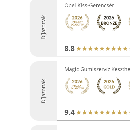
Opel Kiss-Gerencsér
Díjazottak
8.8
Magic Gumiszervíz Keszthe
Díjazottak
9.4