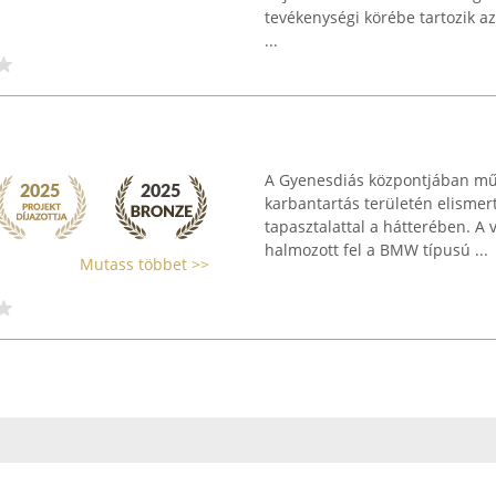
tevékenységi körébe tartozik a
...
A Gyenesdiás központjában műkö
karbantartás területén elismer
tapasztalattal a hátterében. A
halmozott fel a BMW típusú ...
Mutass többet >>