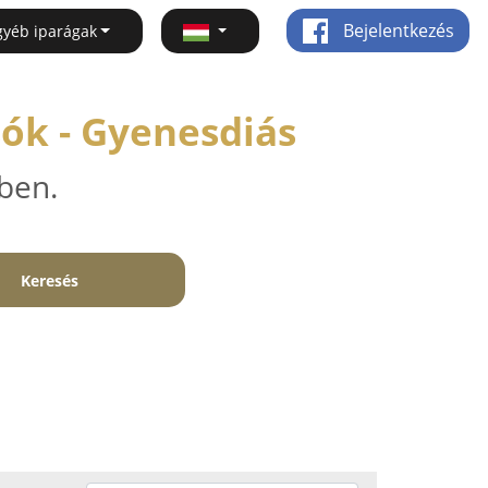
Bejelentkezés
gyéb iparágak
ók - Gyenesdiás
ben.
Keresés