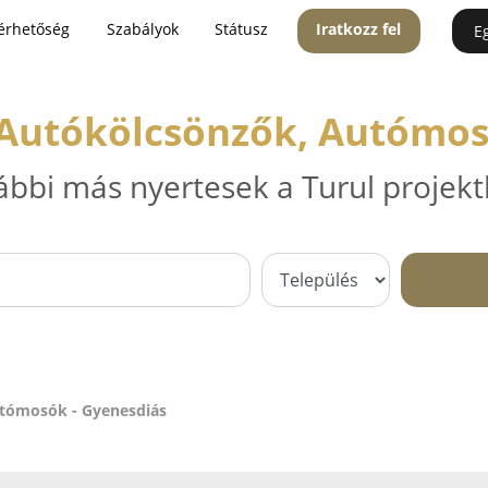
érhetőség
Szabályok
Státusz
Iratkozz fel
E
 Autókölcsönzők, Autómos
ábbi más nyertesek a Turul projekt
utómosók - Gyenesdiás