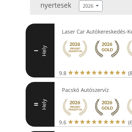
nyertesek
2026
Laser Car Autókereskedés-K
Hely
I
9.8
(
Pacskó Autószervíz
Hely
II
9.6
(