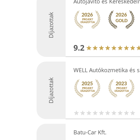
Autójavító és Kereskedelm
Díjazottak
9.2
WELL Autókozmetika és s
Díjazottak
Batu-Car Kft.