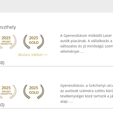
eszthely
A Gyenesdiáson működő Laser C
autók piacának. A vállalkozás a
változatos és jó minőségű szemé
véleményei ...
Mutass többet >>
88)
Gyenesdiáson, a Széchenyi utca
az autósok számára széles körű 
tevékenységei közé tartozik a 
alap- ...
60)