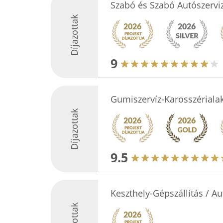
Szabó és Szabó Autószervi
Díjazottak
9
Gumiszervíz-Karosszériala
Díjazottak
9.5
Keszthely-Gépszállítás / 