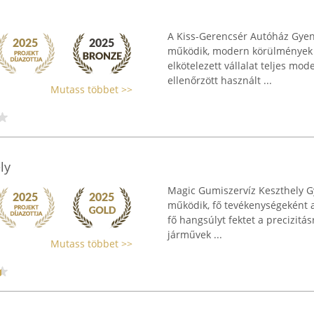
A Kiss-Gerencsér Autóház Gyene
működik, modern körülmények kö
elkötelezett vállalat teljes mo
ellenőrzött használt ...
Mutass többet >>
ly
Magic Gumiszervíz Keszthely Gy
működik, fő tevékenységeként az
fő hangsúlyt fektet a precizitá
járművek ...
Mutass többet >>