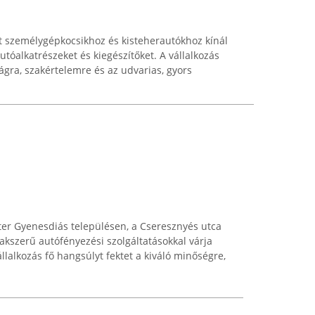
t személygépkocsikhoz és kisteherautókhoz kínál
tóalkatrészeket és kiegészítőket. A vállalkozás
ágra, szakértelemre és az udvarias, gyors
r Gyenesdiás településen, a Cseresznyés utca
akszerű autófényezési szolgáltatásokkal várja
állalkozás fő hangsúlyt fektet a kiváló minőségre,