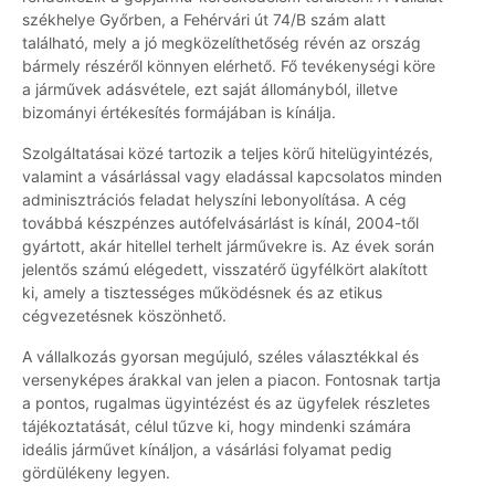
székhelye Győrben, a Fehérvári út 74/B szám alatt
található, mely a jó megközelíthetőség révén az ország
bármely részéről könnyen elérhető. Fő tevékenységi köre
a járművek adásvétele, ezt saját állományból, illetve
bizományi értékesítés formájában is kínálja.
Szolgáltatásai közé tartozik a teljes körű hitelügyintézés,
valamint a vásárlással vagy eladással kapcsolatos minden
adminisztrációs feladat helyszíni lebonyolítása. A cég
továbbá készpénzes autófelvásárlást is kínál, 2004-től
gyártott, akár hitellel terhelt járművekre is. Az évek során
jelentős számú elégedett, visszatérő ügyfélkört alakított
ki, amely a tisztességes működésnek és az etikus
cégvezetésnek köszönhető.
A vállalkozás gyorsan megújuló, széles választékkal és
versenyképes árakkal van jelen a piacon. Fontosnak tartja
a pontos, rugalmas ügyintézést és az ügyfelek részletes
tájékoztatását, célul tűzve ki, hogy mindenki számára
ideális járművet kínáljon, a vásárlási folyamat pedig
gördülékeny legyen.