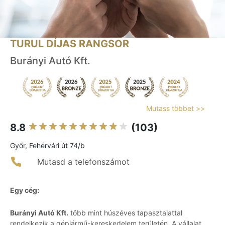
TURUL DÍJAS RANGSOR
Burányi Autó Kft.
Mutass többet >>
8.8
(103)
Győr, Fehérvári út 74/b
Mutasd a telefonszámot
Egy cég:
Burányi Autó Kft.
több mint húszéves tapasztalattal
rendelkezik a gépjármű-kereskedelem területén. A vállalat