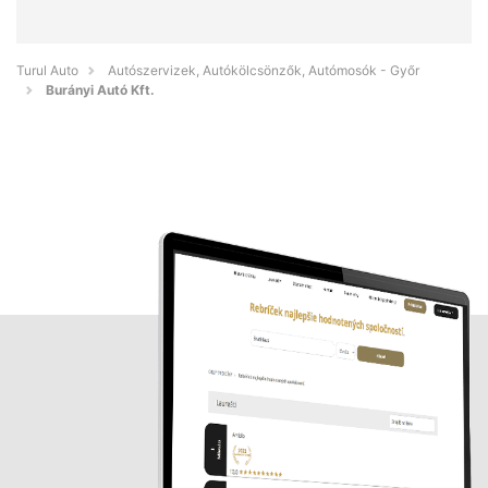
Turul Auto
Autószervizek, Autókölcsönzők, Autómosók - Győr
Burányi Autó Kft.