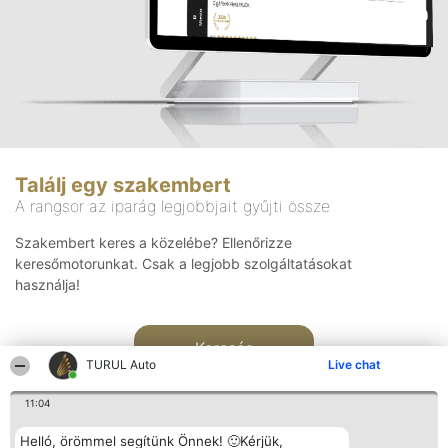
Találj egy szakembert
A rangsor az iparág legjobbjait gyűjti össze
Szakembert keres a közelébe? Ellenőrizze
keresőmotorunkat. Csak a legjobb szolgáltatásokat
használja!
Keresés
TURUL Auto
Live chat
11:04
Helló, örömmel segítünk Önnek! 🙂Kérjük,