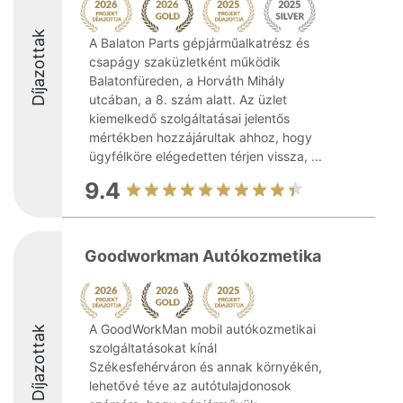
Díjazottak
A Balaton Parts gépjárműalkatrész és
csapágy szaküzletként működik
Balatonfüreden, a Horváth Mihály
utcában, a 8. szám alatt. Az üzlet
kiemelkedő szolgáltatásai jelentős
mértékben hozzájárultak ahhoz, hogy
ügyfélköre elégedetten térjen vissza, ...
9.4
Goodworkman Autókozmetika
A GoodWorkMan mobil autókozmetikai
Díjazottak
szolgáltatásokat kínál
Székesfehérváron és annak környékén,
lehetővé téve az autótulajdonosok