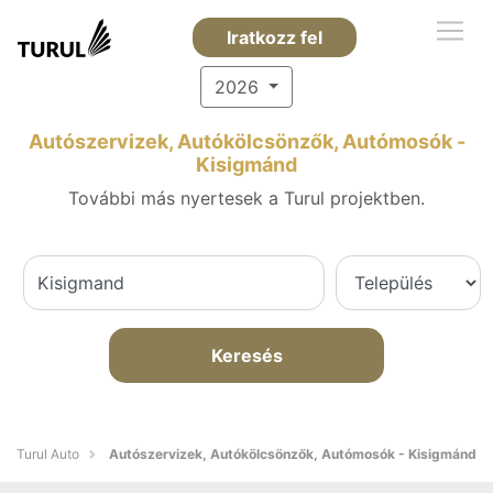
Iratkozz fel
2026
Autószervizek, Autókölcsönzők, Autómosók -
Kisigmánd
További más nyertesek a Turul projektben.
Keresés
Turul Auto
Autószervizek, Autókölcsönzők, Autómosók - Kisigmánd