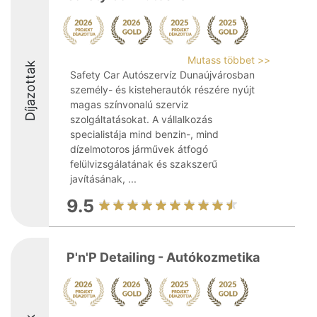
Mutass többet >>
Díjazottak
Safety Car Autószervíz Dunaújvárosban
személy- és kisteherautók részére nyújt
magas színvonalú szerviz
szolgáltatásokat. A vállalkozás
specialistája mind benzin-, mind
dízelmotoros járművek átfogó
felülvizsgálatának és szakszerű
javításának, ...
9.5
P'n'P Detailing - Autókozmetika