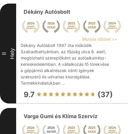
Dékány Autósbolt
Mutass többet >>
Dékány Autósbolt 1997 óta működik
Hely
Szabadbattyánban, az Ifjúság utca 8. alatt,
II
megbízható szereplőként az autóalkatrész-
kereskedelemben. A vállalkozás fő törekvése
a gépjármű alkatrészek iránti igények
szakszerű és udvarias kiszolgálása.
Termékkínálatukban ...
9.7
(37)
Varga Gumi és Klíma Szervíz