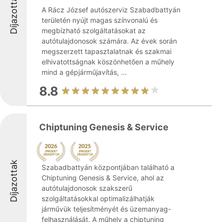
Díjazottak
A Rácz József autószerviz Szabadbattyán
területén nyújt magas színvonalú és
megbízható szolgáltatásokat az
autótulajdonosok számára. Az évek során
megszerzett tapasztalatnak és szakmai
elhivatottságnak köszönhetően a műhely
mind a gépjárműjavítás, ...
8.8
Chiptuning Genesis & Service
Díjazottak
Szabadbattyán központjában található a
Chiptuning Genesis & Service, ahol az
autótulajdonosok szakszerű
szolgáltatásokkal optimalizálhatják
járművük teljesítményét és üzemanyag-
felhasználását. A műhely a chiptuning