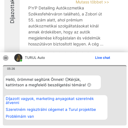
Díjazottak
Mutass többet >>
P'n'P Detailing Autókozmetika
Székesfehérváron található, a Zobori út
55. szám alatt, ahol prémium
autókozmetikai szolgáltatásokat kínál
annak érdekében, hogy az autók
megjelenése kifogástalan és védelmük
hosszútávon biztosított legyen. A cég ...
9.9
TURUL Auto
Live chat
05:26
Rangsorszervező
Népszavazás
Elérhetőség
SC Beautiful Company S.R.L.
Helló, örömmel segítünk Önnek! 🙂Kérjük,
Nyertesek
Elérhetőség
Bulevardul Aleea Timișul De
Az összes
kattintson a megfelelő beszélgetési témára! 🙂
Sus Nr. 2, Bl. A30, Sc. A, Et.
díjazottak
4, Ap. 13
listája
Bukarest 53-238
Szabályok
Díjazott vagyok, marketing anyagokat szeretnék
Adószám 36737675
Státusz
átvenni
tel: +363 033 425 71
Polityka
Szeretném regisztrálni cégemet a Turul projektbe
Prywatności
Problémám van