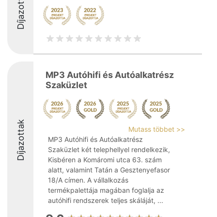
Díjazottak
MP3 Autóhifi és Autóalkatrész
Szaküzlet
Díjazottak
Mutass többet >>
MP3 Autóhifi és Autóalkatrész
Szaküzlet két telephellyel rendelkezik,
Kisbéren a Komáromi utca 63. szám
alatt, valamint Tatán a Gesztenyefasor
18/A címen. A vállalkozás
termékpalettája magában foglalja az
autóhifi rendszerek teljes skáláját, ...