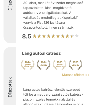
Díjazottak
30. alatt, már két évtizedet meghaladó
tapasztalattal kínál megbízható
autószerviz szolgáltatásokat. A
vállalkozás eredetileg a „Kispolszki”,
vagyis a Fiat 126 javítására
összpontosított, innen származik ...
8.5
Láng autóalkatrész
Mutass többet >>
Díjazottak
Láng autóalkatrész jelentős szerepet
tölt be a magyarországi autóalkatrész-
piacon, széles termékkínálattal és
átfogó szaktudással támogatva mind a