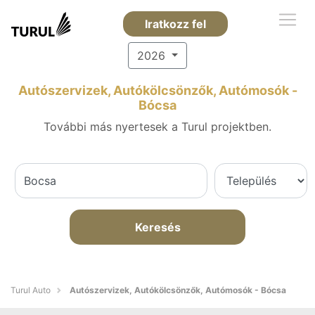
Iratkozz fel
2026
Autószervizek, Autókölcsönzők, Autómosók -
Bócsa
További más nyertesek a Turul projektben.
Keresés
Turul Auto
Autószervizek, Autókölcsönzők, Autómosók - Bócsa