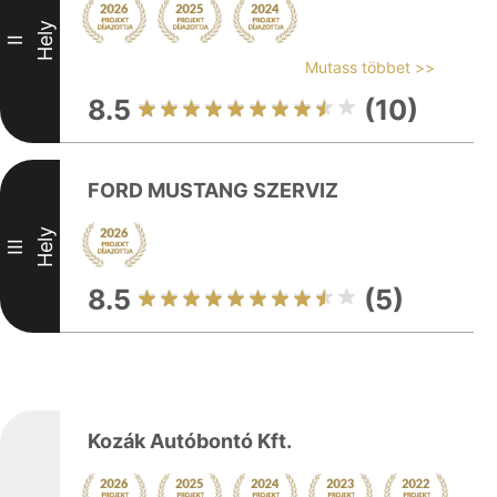
Hely
II
Mutass többet >>
8.5
(10)
FORD MUSTANG SZERVIZ
Hely
III
8.5
(5)
Kozák Autóbontó Kft.