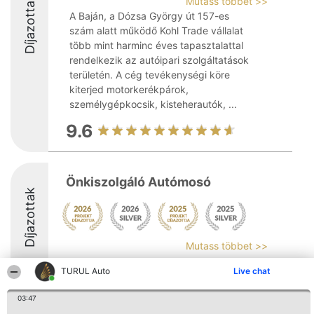
Díjazottak
Mutass többet >>
A Baján, a Dózsa György út 157-es
szám alatt működő Kohl Trade vállalat
több mint harminc éves tapasztalattal
rendelkezik az autóipari szolgáltatások
területén. A cég tevékenységi köre
kiterjed motorkerékpárok,
személygépkocsik, kisteherautók, ...
9.6
Önkiszolgáló Autómosó
Díjazottak
Mutass többet >>
9
TURUL Auto
Live chat
03:47